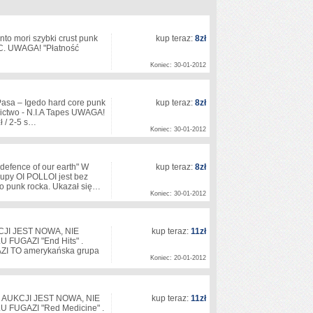
 mori szybki crust punk
kup teraz:
8zł
.C. UWAGA! "Płatność
Koniec: 30-01-2012
sa – Igedo hard core punk
kup teraz:
8zł
ictwo - N.I.A Tapes UWAGA!
zł / 2-5 s…
Koniec: 30-01-2012
fence of our earth" W
kup teraz:
8zł
rupy OI POLLOI jest bez
o punk rocka. Ukazał się…
Koniec: 30-01-2012
CJI JEST NOWA, NIE
kup teraz:
11zł
UGAZI "End Hits" .
 TO amerykańska grupa
Koniec: 20-01-2012
 AUKCJI JEST NOWA, NIE
kup teraz:
11zł
FUGAZI "Red Medicine" .