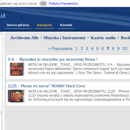
zgadzasz się na ich użycie.
OK
Polityka Prywatności
LE
Strona główna
Kategorie
Kontakt
Archiwum Alle
>
Muzyka i Instrumenty
>
Kasety audio
>
Roc
« Poprzednia
1
2
3
4
5
6
7
8
9
10
V.A. - Słyszałeś to wszystko juz wczesniej Nowa !
WITAJ W SKLEPIE _TOXIC_ OPIS PRZEDMIOTU: V.A. - Słyszałeś(
wczesniej Fajna składanka. Sporo ciekawych kapel, tych już zap
których nie da się zapomnieć. 1.Non Tibi Spiro - Submit & Obey
1125 - Płonie mi serce" NOWA! Hard Core
WITAJ W SKLEPIE _TOXIC_ OPIS PRZEDMIOTU: 1125 - "Płonie mi
1125 (nazwa wzięta z utworu legendarnej punkowej Rejestracji),
ze Schizmą przyczynił się do ogromnego rozpropagowania w P