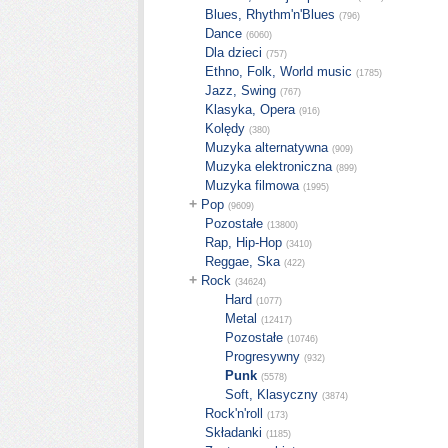
Blues, Rhythm'n'Blues
(796)
Dance
(6060)
Dla dzieci
(757)
Ethno, Folk, World music
(1785)
Jazz, Swing
(767)
Klasyka, Opera
(916)
Kolędy
(380)
Muzyka alternatywna
(909)
Muzyka elektroniczna
(899)
Muzyka filmowa
(1995)
+
Pop
(9609)
Pozostałe
(13800)
Rap, Hip-Hop
(3410)
Reggae, Ska
(422)
+
Rock
(34624)
Hard
(1077)
Metal
(12417)
Pozostałe
(10746)
Progresywny
(932)
Punk
(5578)
Soft, Klasyczny
(3874)
Rock'n'roll
(173)
Składanki
(1185)