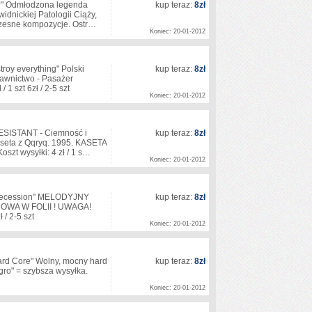
" Odmłodzona legenda
kup teraz:
8zł
dnickiej Patologii Ciąży,
ółczesne kompozycje. Ostr…
Koniec: 20-01-2012
y everything" Polski
kup teraz:
8zł
awnictwo - Pasażer
 1 szt 6zł / 2-5 szt
Koniec: 20-01-2012
ISTANT - Ciemność i
kup teraz:
8zł
kaseta z Qqryq. 1995. KASETA
szt wysyłki: 4 zł / 1 s…
Koniec: 20-01-2012
Secession" MELODYJNY
kup teraz:
8zł
WA W FOLII ! UWAGA!
ł / 2-5 szt
Koniec: 20-01-2012
d Core" Wolny, mocny hard
kup teraz:
8zł
ro" = szybsza wysyłka.
Koniec: 20-01-2012