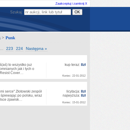
Zaakceptuj i zamknij X
Szukaj:
k
>
Punk
223
224
Następna »
…
aś) to wszystko juz
kup teraz:
8zł
omnianych jak i tych o
 (Resist Cover…
Koniec: 22-01-2012
 serce" Złotowski zespół
licytacja:
8zł
 śpiewając po polsku, wraz
najwyższa:
8zł
olsce zjawisk…
Koniec: 15-01-2012