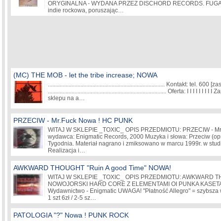
ORYGINALNA - WYDANA PRZEZ DISCHORD RECORDS. FUGAZI
indie rockowa, poruszając…
(MC) THE MOB - let the tribe increase; NOWA
............................................................................... Kontakt: tel. 600
[zas
................................................................................ Oferta: I I I 
sklepu na a…
PRZECIW - Mr.Fuck Nowa ! HC PUNK
WITAJ W SKLEPIE _TOXIC_ OPIS PRZEDMIOTU: PRZECIW - Mr.F
wydawca: Enigmatic Records, 2000 Muzyka i słowa: Przeciw (op
Tygodnia. Materiał nagrano i zmiksowano w marcu 1999r. w stu
Realizacja i…
AWKWARD THOUGHT "Ruin A good Time" NOWA!
WITAJ W SKLEPIE _TOXIC_ OPIS PRZEDMIOTU: AWKWARD THO
NOWOJORSKI HARD CORE Z ELEMENTAMI OI PUNKA KASETA 
Wydawnictwo - Enigmatic UWAGA! "Płatność Allegro" = szybsza wys
1 szt 6zł / 2-5 sz…
PATOLOGIA "?" Nowa ! PUNK ROCK