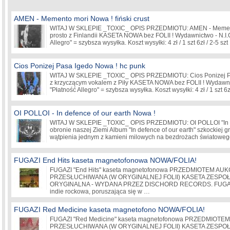
AMEN - Memento mori Nowa ! fiński crust
WITAJ W SKLEPIE _TOXIC_ OPIS PRZEDMIOTU: AMEN - Memento
prosto z Finlandii KASETA NOWA bez FOLII ! Wydawnictwo - N.I
Allegro" = szybsza wysyłka. Koszt wysyłki: 4 zł / 1 szt 6zł / 2-5 szt
Cios Ponizej Pasa Igedo Nowa ! hc punk
WITAJ W SKLEPIE _TOXIC_ OPIS PRZEDMIOTU: Cios Ponizej Pa
z krzyczącym vokalem z Piły KASETA NOWA bez FOLII ! Wydawn
"Płatność Allegro" = szybsza wysyłka. Koszt wysyłki: 4 zł / 1 szt 6
OI POLLOI - In defence of our earth Nowa !
WITAJ W SKLEPIE _TOXIC_ OPIS PRZEDMIOTU: OI POLLOI "In de
obronie naszej Ziemi Album "In defence of our earth" szkockiej g
wątpienia jednym z kamieni milowych na bezdrożach światoweg
FUGAZI End Hits kaseta magnetofonowa NOWA/FOLIA!
FUGAZI "End Hits" kaseta magnetofonowa PRZEDMIOTEM AUK
PRZESŁUCHIWANA (W ORYGINALNEJ FOLII) KASETA ZESPOŁU F
ORYGINALNA - WYDANA PRZEZ DISCHORD RECORDS. FUGAZI
indie rockowa, poruszająca się w …
FUGAZI Red Medicine kaseta magnetofono NOWA/FOLIA!
FUGAZI "Red Medicine" kaseta magnetofonowa PRZEDMIOTEM
PRZESŁUCHIWANA (W ORYGINALNEJ FOLII) KASETA ZESPOŁU 