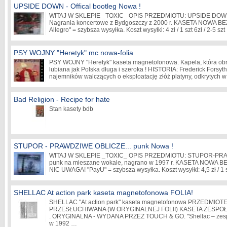
UPSIDE DOWN - Offical bootleg Nowa !
WITAJ W SKLEPIE _TOXIC_ OPIS PRZEDMIOTU: UPSIDE DOWN - 
Nagrania koncertowe z Bydgoszczy z 2000 r. KASETA NOWA BEZ
Allegro" = szybsza wysyłka. Koszt wysyłki: 4 zł / 1 szt 6zł / 2-5 szt
PSY WOJNY "Heretyk" mc nowa-folia
PSY WOJNY "Heretyk" kaseta magnetofonowa. Kapela, która obr
lubiana jak Polska długa i szeroka ! HISTORIA: Frederick Forsyth
najemników walczących o eksploatację złóż platyny, odkrytych
Bad Religion - Recipe for hate
Stan kasety bdb
STUPOR - PRAWDZIWE OBLICZE... punk Nowa !
WITAJ W SKLEPIE _TOXIC_ OPIS PRZEDMIOTU: STUPOR-PRA
punk na mieszane wokale, nagrano w 1997 r. KASETA NOWA BEZ
NIC UWAGA! "PayU" = szybsza wysyłka. Koszt wysyłki: 4,5 zł / 1 sz
SHELLAC At action park kaseta magnetofonowa FOLIA!
SHELLAC "At action park" kaseta magnetofonowa PRZEDMIO
PRZESŁUCHIWANA (W ORYGINALNEJ FOLII) KASETA ZESPOŁU 
. ORYGINALNA - WYDANA PRZEZ TOUCH & GO. "Shellac – zespół
w 1992 …