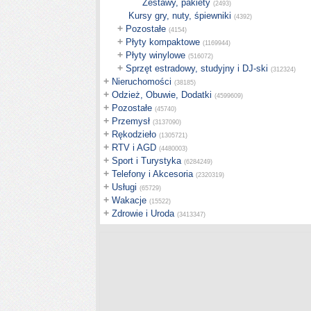
Zestawy, pakiety
(2493)
Kursy gry, nuty, śpiewniki
(4392)
+
Pozostałe
(4154)
+
Płyty kompaktowe
(1169944)
+
Płyty winylowe
(516072)
+
Sprzęt estradowy, studyjny i DJ-ski
(312324)
+
Nieruchomości
(38185)
+
Odzież, Obuwie, Dodatki
(4599609)
+
Pozostałe
(45740)
+
Przemysł
(3137090)
+
Rękodzieło
(1305721)
+
RTV i AGD
(4480003)
+
Sport i Turystyka
(6284249)
+
Telefony i Akcesoria
(2320319)
+
Usługi
(65729)
+
Wakacje
(15522)
+
Zdrowie i Uroda
(3413347)