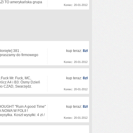
 TO amerykańska grupa
Koniec: 20-01-2012
łonięte]
381 .
kup teraz:
8zł
I I I I I I Zapraszamy do firmowego
Koniec: 20-01-2012
uck Mr. Fuck, MC,
kup teraz:
8zł
rócz A4 i B3: Ósmy Dzień
dio CZAD, Swarzędz.
Koniec: 20-01-2012
UGHT "Ruin A good Time"
kup teraz:
8zł
NOWA W FOLII !
yłka. Koszt wysyłki: 4 zł /
Koniec: 20-01-2012