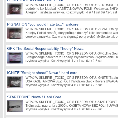
BLINDSIDE- "Kickback" hard core
WITAJ W SKLEPIE _TOXIC_ OPIS PRZEDMIOTU: BLINDSIDE - Kic
podobnie jak Madball KASETA NOWA W FOLII ! Wydawca: SHIN
Allegro" = szybsza wysyłka. Koszt wysyłki: 4 zł / 1 szt 6zł / 2-5 szt
PIGNATION "you would hate to..."hardcore
WITAJ W SKLEPIE _TOXIC_ OPIS PRZEDMIOTU: PIGNATION "you
Kolejny Polski zespół, który próbuje dołożyć kilka kamieni do wo
core'ową muzyką. Czy warto sięgnąć po tą płytę? Myślę, że tak
GFK The Social Responsability Theory" Nowa
WITAJ W SKLEPIE _TOXIC_ OPIS PRZEDMIOTU: GFK „The Social
Straight edge hardcore z Kanady. Wydawnictwo - Wyzwolenie UW
szybsza wysyłka. Koszt wysyłki: 4 zł / 1 szt 6zł / 2-5 szt
IGNITE "Straight ahead" Nowa ! hard core
WITAJ W SKLEPIE _TOXIC_ OPIS PRZEDMIOTU: IGNITE "Straight
USA KASETA NOWA BEZ FOLII ! Wydawnictwo - Rovers UWAGA! "
szybsza wysyłka. Koszt wysyłki: 4 zł / 1 szt 6zł / 2-5 szt
STARTPOINT Nowa ! Hard Core
WITAJ W SKLEPIE _TOXIC_ OPIS PRZEDMIOTU: STARTPOINT Old
Trójmiasta, nagrania z 2000 r. KASETA NOWA BEZ FOLII ! UWAGA
szybsza wysyłka. Koszt wysyłki: 4 zł / 1 szt 6zł / 2-5 szt