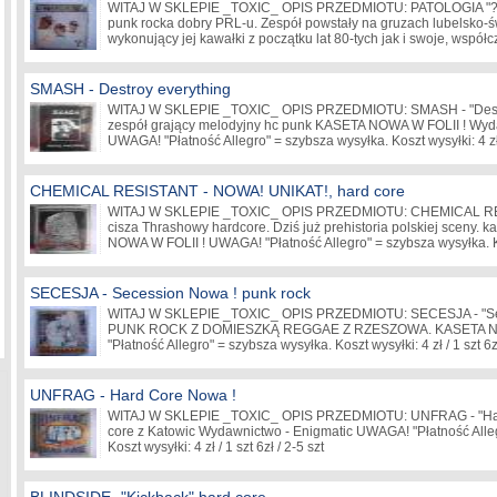
WITAJ W SKLEPIE _TOXIC_ OPIS PRZEDMIOTU: PATOLOGIA "?
punk rocka dobry PRL-u. Zespół powstały na gruzach lubelsko-świ
wykonujący jej kawałki z początku lat 80-tych jak i swoje, wsp
SMASH - Destroy everything
WITAJ W SKLEPIE _TOXIC_ OPIS PRZEDMIOTU: SMASH - "Destro
zespół grający melodyjny hc punk KASETA NOWA W FOLII ! Wyd
UWAGA! "Płatność Allegro" = szybsza wysyłka. Koszt wysyłki: 4 zł /
CHEMICAL RESISTANT - NOWA! UNIKAT!, hard core
WITAJ W SKLEPIE _TOXIC_ OPIS PRZEDMIOTU: CHEMICAL RES
cisza Thrashowy hardcore. Dziś już prehistoria polskiej sceny. 
NOWA W FOLII ! UWAGA! "Płatność Allegro" = szybsza wysyłka. Ko
SECESJA - Secession Nowa ! punk rock
WITAJ W SKLEPIE _TOXIC_ OPIS PRZEDMIOTU: SECESJA - "
PUNK ROCK Z DOMIESZKĄ REGGAE Z RZESZOWA. KASETA NO
"Płatność Allegro" = szybsza wysyłka. Koszt wysyłki: 4 zł / 1 szt 6z
UNFRAG - Hard Core Nowa !
WITAJ W SKLEPIE _TOXIC_ OPIS PRZEDMIOTU: UNFRAG - "Har
core z Katowic Wydawnictwo - Enigmatic UWAGA! "Płatność Alleg
Koszt wysyłki: 4 zł / 1 szt 6zł / 2-5 szt