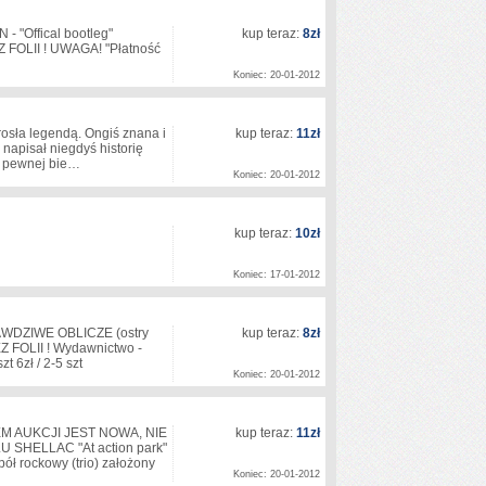
"Offical bootleg"
kup teraz:
8zł
 FOLII ! UWAGA! "Płatność
Koniec: 20-01-2012
osła legendą. Ongiś znana i
kup teraz:
11zł
 napisał niegdyś historię
 w pewnej bie…
Koniec: 20-01-2012
kup teraz:
10zł
Koniec: 17-01-2012
WDZIWE OBLICZE (ostry
kup teraz:
8zł
 FOLII ! Wydawnictwo -
t 6zł / 2-5 szt
Koniec: 20-01-2012
TEM AUKCJI JEST NOWA, NIE
kup teraz:
11zł
SHELLAC "At action park"
 rockowy (trio) założony
Koniec: 20-01-2012