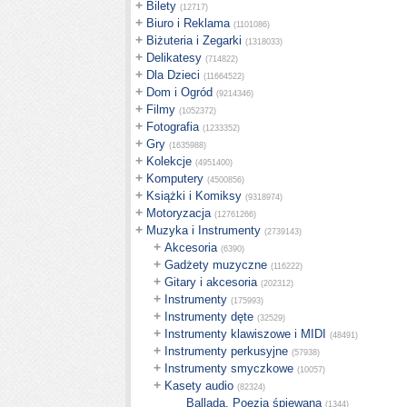
+
Bilety
(12717)
+
Biuro i Reklama
(1101086)
+
Biżuteria i Zegarki
(1318033)
+
Delikatesy
(714822)
+
Dla Dzieci
(11664522)
+
Dom i Ogród
(9214346)
+
Filmy
(1052372)
+
Fotografia
(1233352)
+
Gry
(1635988)
+
Kolekcje
(4951400)
+
Komputery
(4500856)
+
Książki i Komiksy
(9318974)
+
Motoryzacja
(12761266)
+
Muzyka i Instrumenty
(2739143)
+
Akcesoria
(6390)
+
Gadżety muzyczne
(116222)
+
Gitary i akcesoria
(202312)
+
Instrumenty
(175993)
+
Instrumenty dęte
(32529)
+
Instrumenty klawiszowe i MIDI
(48491)
+
Instrumenty perkusyjne
(57938)
+
Instrumenty smyczkowe
(10057)
+
Kasety audio
(82324)
Ballada, Poezja śpiewana
(1344)