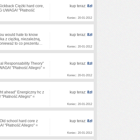
kback Ciężki hard core,
kup teraz:
8zł
G UWAGA! "Płatność
Koniec: 20-01-2012
 would hate to know
kup teraz:
8zł
rka z ciężką, niezależną,
 ponieważ to co prezentu…
Koniec: 20-01-2012
 Responsability Theory”
kup teraz:
8zł
AGA! "Płatność Allegro" =
Koniec: 20-01-2012
 ahead" Energiczny hc z
kup teraz:
8zł
Płatność Allegro" =
Koniec: 20-01-2012
 school hard core z
kup teraz:
8zł
! "Płatność Allegro" =
Koniec: 20-01-2012