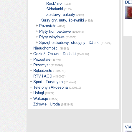
DEG
Rock'n'roll
(173)
Składanki
(1185)
Zestawy, pakiety
(2493)
Kursy gry, nuty, śpiewniki
(4392)
+
Pozostałe
(4154)
+
Płyty kompaktowe
(1169944)
+
Płyty winylowe
(516072)
+
Sprzęt estradowy, studyjny i DJ-ski
(312324)
+
Nieruchomości
(38185)
+
Odzież, Obuwie, Dodatki
(4599609)
+
Pozostałe
(45740)
+
Przemysł
(3137090)
+
Rękodzieło
(1305721)
+
RTV i AGD
(4480003)
+
Sport i Turystyka
(6284249)
+
Telefony i Akcesoria
(2320319)
+
Usługi
(65729)
+
Wakacje
(15522)
+
Zdrowie i Uroda
(3413347)
VIA