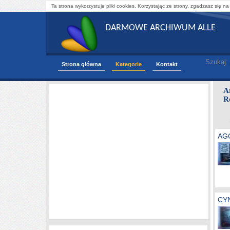
Ta strona wykorzystuje pliki cookies. Korzystając ze strony, zgadzasz się na
DARMOWE ARCHIWUM ALLE
Szukaj:
Strona główna
Kategorie
Kontakt
A
R
AGO
CYN