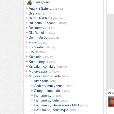
Kategorie:
+
Antyki i Sztuka
(2467660)
+
Bilety
(12717)
+
Biuro i Reklama
(1101086)
+
Biżuteria i Zegarki
(1318033)
+
Delikatesy
(714822)
+
Dla Dzieci
(11664522)
+
Dom i Ogród
(9214346)
+
Filmy
(1052372)
+
Fotografia
(1233352)
+
Gry
(1635988)
+
Kolekcje
(4951400)
+
Komputery
(4500856)
+
Książki i Komiksy
(9318974)
+
Motoryzacja
(12761266)
+
Muzyka i Instrumenty
(2739143)
+
Akcesoria
(6390)
+
Gadżety muzyczne
(116222)
+
Gitary i akcesoria
(202312)
APA
+
Instrumenty
(175993)
+
Instrumenty dęte
(32529)
+
Instrumenty klawiszowe i MIDI
(48491)
+
Instrumenty perkusyjne
(57938)