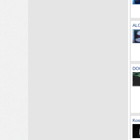
ALC
DOG
Kos