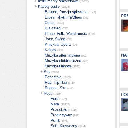
+
Instrumenty smyczkowe
(10057)
+
Kasety audio
(82324)
Ballada, Poezja śpiewana
(1344)
PRE
Blues, Rhythm'n'Blues
(796)
Dance
(6060)
Dla dzieci
(757)
Ethno, Folk, World music
(1785)
Jazz, Swing
(767)
Klasyka, Opera
(916)
Kolędy
(380)
NAR
Muzyka alternatywna
(909)
Muzyka elektroniczna
(899)
Muzyka filmowa
(1995)
+
Pop
(9609)
Pozostałe
(13800)
Rap, Hip-Hop
(3410)
Reggae, Ska
(422)
+
Rock
(34624)
POR
Hard
(1077)
Metal
(12417)
Pozostałe
(10746)
Progresywny
(932)
Punk
(5578)
Soft, Klasyczny
(3874)