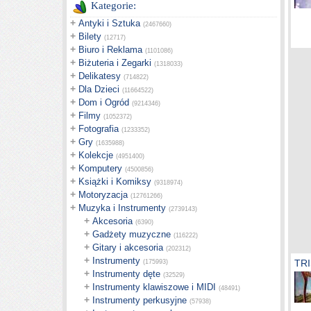
Kategorie:
+
Antyki i Sztuka
(2467660)
+
Bilety
(12717)
+
Biuro i Reklama
(1101086)
+
Biżuteria i Zegarki
(1318033)
+
Delikatesy
(714822)
+
Dla Dzieci
(11664522)
+
Dom i Ogród
(9214346)
+
Filmy
(1052372)
+
Fotografia
(1233352)
+
Gry
(1635988)
+
Kolekcje
(4951400)
+
Komputery
(4500856)
+
Książki i Komiksy
(9318974)
+
Motoryzacja
(12761266)
+
Muzyka i Instrumenty
(2739143)
+
Akcesoria
(6390)
+
Gadżety muzyczne
(116222)
+
Gitary i akcesoria
(202312)
+
Instrumenty
TRI
(175993)
+
Instrumenty dęte
(32529)
+
Instrumenty klawiszowe i MIDI
(48491)
+
Instrumenty perkusyjne
(57938)