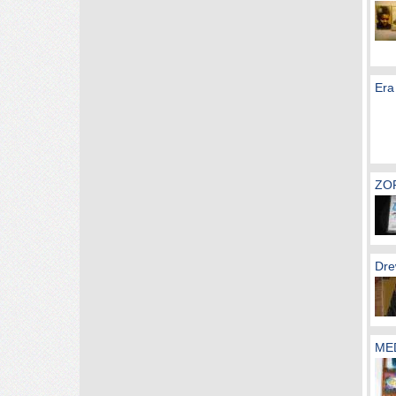
Era
ZO
Dre
MED