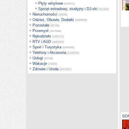
+
Płyty winylowe
(516072)
+
Sprzęt estradowy, studyjny i DJ-ski
(312324)
+
Nieruchomości
(38185)
+
Odzież, Obuwie, Dodatki
(4599609)
+
Pozostałe
(45740)
+
Przemysł
(3137090)
+
Rękodzieło
(1305721)
+
RTV i AGD
(4480003)
+
Sport i Turystyka
(6284249)
+
Telefony i Akcesoria
(2320319)
+
Usługi
(65729)
+
Wakacje
(15522)
+
Zdrowie i Uroda
(3413347)
SON