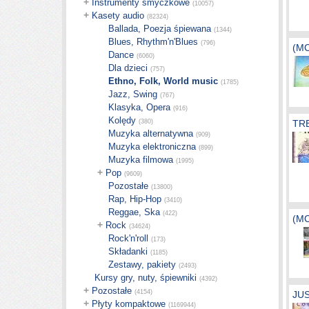
+
Instrumenty smyczkowe
(10057)
+
Kasety audio
(82324)
Ballada, Poezja śpiewana
(1344)
Blues, Rhythm'n'Blues
(796)
(MC
Dance
(6060)
Dla dzieci
(757)
Ethno, Folk, World music
(1785)
Jazz, Swing
(767)
Klasyka, Opera
(916)
Kolędy
(380)
TRE
Muzyka alternatywna
(909)
Muzyka elektroniczna
(899)
Muzyka filmowa
(1995)
+
Pop
(9609)
Pozostałe
(13800)
Rap, Hip-Hop
(3410)
Reggae, Ska
(422)
(M
+
Rock
(34624)
Rock'n'roll
(173)
Składanki
(1185)
Zestawy, pakiety
(2493)
Kursy gry, nuty, śpiewniki
(4392)
+
Pozostałe
(4154)
JUS
+
Płyty kompaktowe
(1169944)