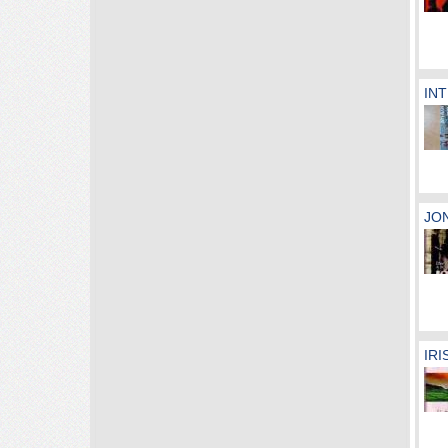
INT
JON
IRI