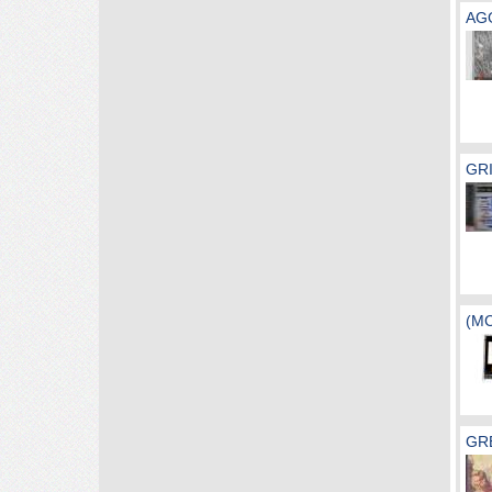
AGG
GRI
(MC
GR