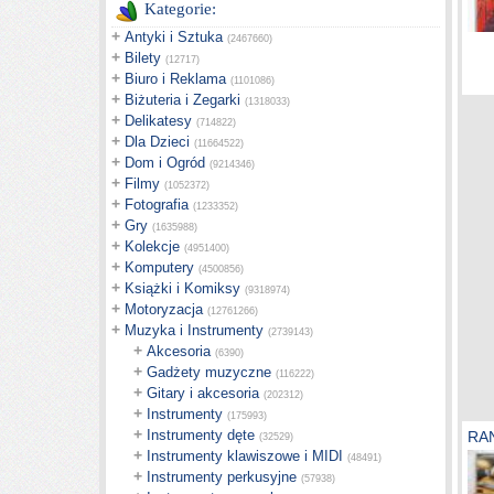
Kategorie:
+
Antyki i Sztuka
(2467660)
+
Bilety
(12717)
+
Biuro i Reklama
(1101086)
+
Biżuteria i Zegarki
(1318033)
+
Delikatesy
(714822)
+
Dla Dzieci
(11664522)
+
Dom i Ogród
(9214346)
+
Filmy
(1052372)
+
Fotografia
(1233352)
+
Gry
(1635988)
+
Kolekcje
(4951400)
+
Komputery
(4500856)
+
Książki i Komiksy
(9318974)
+
Motoryzacja
(12761266)
+
Muzyka i Instrumenty
(2739143)
+
Akcesoria
(6390)
+
Gadżety muzyczne
(116222)
+
Gitary i akcesoria
(202312)
+
Instrumenty
(175993)
+
Instrumenty dęte
RAN
(32529)
+
Instrumenty klawiszowe i MIDI
(48491)
+
Instrumenty perkusyjne
(57938)