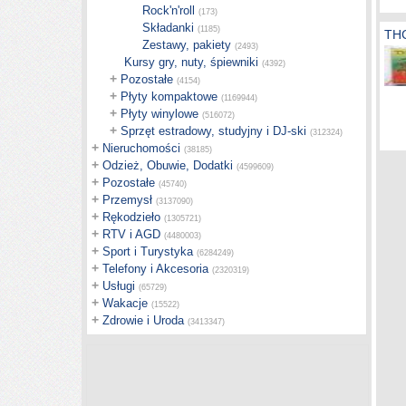
Rock'n'roll
(173)
Składanki
(1185)
THC
Zestawy, pakiety
(2493)
Kursy gry, nuty, śpiewniki
(4392)
+
Pozostałe
(4154)
+
Płyty kompaktowe
(1169944)
+
Płyty winylowe
(516072)
+
Sprzęt estradowy, studyjny i DJ-ski
(312324)
+
Nieruchomości
(38185)
+
Odzież, Obuwie, Dodatki
(4599609)
+
Pozostałe
(45740)
+
Przemysł
(3137090)
+
Rękodzieło
(1305721)
+
RTV i AGD
(4480003)
+
Sport i Turystyka
(6284249)
+
Telefony i Akcesoria
(2320319)
+
Usługi
(65729)
+
Wakacje
(15522)
+
Zdrowie i Uroda
(3413347)