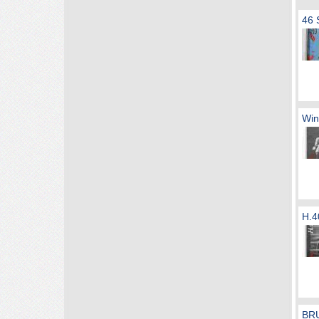
46 
Win
H.4
BRU