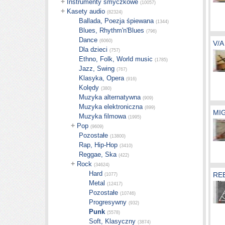
+
Instrumenty smyczkowe
(10057)
+
Kasety audio
(82324)
Ballada, Poezja śpiewana
(1344)
Blues, Rhythm'n'Blues
(796)
Dance
(6060)
V/A
Dla dzieci
(757)
Ethno, Folk, World music
(1785)
Jazz, Swing
(767)
Klasyka, Opera
(916)
Kolędy
(380)
Muzyka alternatywna
(909)
Muzyka elektroniczna
(899)
MIG
Muzyka filmowa
(1995)
+
Pop
(9609)
Pozostałe
(13800)
Rap, Hip-Hop
(3410)
Reggae, Ska
(422)
+
Rock
(34624)
Hard
REB
(1077)
Metal
(12417)
Pozostałe
(10746)
Progresywny
(932)
Punk
(5578)
Soft, Klasyczny
(3874)