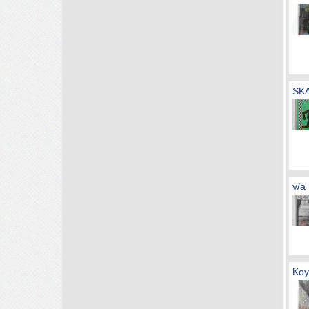
SKA
v/a
Koy