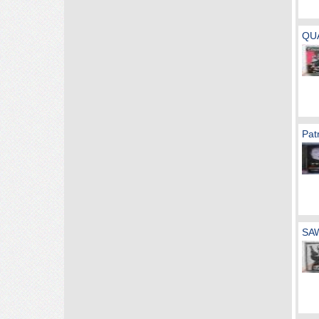
QUA
Pat
SAW