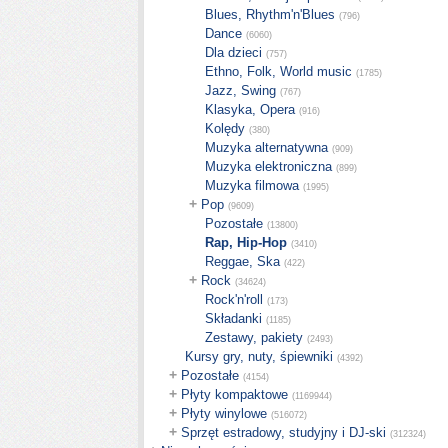
Blues, Rhythm'n'Blues
(796)
Dance
(6060)
Dla dzieci
(757)
Ethno, Folk, World music
(1785)
Jazz, Swing
(767)
Klasyka, Opera
(916)
Kolędy
(380)
Muzyka alternatywna
(909)
Muzyka elektroniczna
(899)
Muzyka filmowa
(1995)
+
Pop
(9609)
Pozostałe
(13800)
Rap, Hip-Hop
(3410)
Reggae, Ska
(422)
+
Rock
(34624)
Rock'n'roll
(173)
Składanki
(1185)
Zestawy, pakiety
(2493)
Kursy gry, nuty, śpiewniki
(4392)
+
Pozostałe
(4154)
+
Płyty kompaktowe
(1169944)
+
Płyty winylowe
(516072)
+
Sprzęt estradowy, studyjny i DJ-ski
(312324)