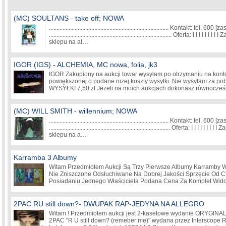
(MC) SOULTANS - take off; NOWA
............................................................................... Kontakt: tel. 600
[zas
................................................................................. Oferta: I I I
sklepu na al…
IGOR (IGS) - ALCHEMIA, MC nowa, folia, jk3
IGOR Zakupiony na aukcji towar wysyłam po otrzymaniu na kont
powiększonej o podane nizej koszty wysyłki. Nie wysyłam za p
WYSYŁKI 7,50 zł Jeżeli na moich aukcjach dokonasz równocze
(MC) WILL SMITH - willennium; NOWA
............................................................................... Kontakt: tel. 600
[zas
................................................................................ Oferta: I I I 
sklepu na a…
Karramba 3 Albumy
Witam Przedmiotem Aukcji Są Trzy Pierwsze Albumy Karramby 
Nie Zniszczone Odsłuchiwane Na Dobrej Jakości Sprzęcie Od C
Posiadaniu Jednego Właściciela Podana Cena Za Komplet Wid
2PAC RU still down?- DWUPAK RAP-JEDYNA NA ALLEGRO
Witam ! Przedmiotem aukcji jest 2-kasetowe wydanie ORYGI
2PAC "R U still down? (remeber me)" wydana przez Interscope R