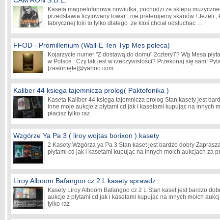
CAM'RON S.D.E.
Kaseta magnetofonowa nowiutka, pochodzi ze sklepu muzycznego
przedstawia licytowany towar , nie preferujemy skanów ! Jeżeli , 
fabrycznej folii to tylko dlatego ,że ktoś chciał odsłuchac …
FFOD - Promillenium (Wall-E Ten Typ Mes poleca)
Kojarzycie numer "Z dostawą do domu" 2cztery7? Wg Mesa płyta F
w Polsce . Czy tak jest w rzeczywistości? Przekonaj się sam! Py
[zasłonięte]
@yahoo.com
Kaliber 44 ksiega tajemnicza prolog( Paktofonika )
Kaseta Kaliber 44 księga tajemnicza prolog Stan kasety jest ba
inne moje aukcje z płytami cd jak i kasetami kupując na innych 
płacisz tylko raz
Wzgórze Ya Pa 3 ( liroy wojtas borixon ) kasety
2 Kasety Wzgórza ya Pa 3 Stan kaset jest bardzo dobry Zaprasz
płytami cd jak i kasetami kupując na innych moich aukcjach za pr
Liroy Alboom Bafangoo cz 2 L kasety sprawdz
Kasety Liroy Alboom Bafangoo cz 2 L Stan kaset jest bardzo do
aukcje z płytami cd jak i kasetami kupując na innych moich aukcj
tylko raz