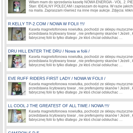
Witam mam do sprzedania kasetę NOWA ENERGIA - VOL. 2. 
Stan: IDEALNY POLECAM i zapraszam do kupna. W razie jakichk
na maila. Zapraszam również na inne moje aukcje. Zdjęcia: klik
R.KELLY TP-2.COM / NOWA W FOLII !!!/
Kaseta magnetofonowa nowiutka, pochodzi ze sklepu muzycznego
przedstawia licytowany towar , nie preferujemy skanów ! Jeżeli , 
fabrycznej folii to tylko dlatego ,że ktoś chciał odsłuchac …
DRU HILL ENTER THE DRU / Nowa w folii /
Kaseta magnetofonowa nowiutka, pochodzi ze sklepu muzycznego
przedstawia licytowany towar , nie preferujemy skanów ! Jeżeli , 
fabrycznej folii to tylko dlatego ,że ktoś chciał odsłuchac …
EVE RUFF RIDERS FIRST LADY / NOWA W FOLII /
Kaseta magnetofonowa nowiutka, pochodzi ze sklepu muzycznego
przedstawia licytowany towar , nie preferujemy skanów ! Jeżeli , 
fabrycznej folii to tylko dlatego ,że ktoś chciał odsłuchac …
LL COOL J THE GREATEST OF ALL TIME / NOWA !!!/
Kaseta magnetofonowa nowiutka, pochodzi ze sklepu muzycznego
przedstawia licytowany towar , nie preferujemy skanów ! Jeżeli , 
fabrycznej folii to tylko dlatego ,że ktoś chciał odsłuchac …