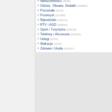
+
Nieruchomości
(38185)
+
Odzież, Obuwie, Dodatki
(4599609)
+
Pozostałe
(45740)
+
Przemysł
(3137090)
+
Rękodzieło
(1305721)
+
RTV i AGD
(4480003)
+
Sport i Turystyka
(6284249)
+
Telefony i Akcesoria
(2320319)
+
Usługi
(65729)
+
Wakacje
(15522)
+
Zdrowie i Uroda
(3413347)