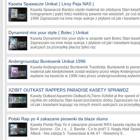
Kaseta Spawacze Unikat ( Liroy Peja NAS )
Kaseta Spawacze Bardzo ciężki materiał do zdobycia Stan kasety
hologramem ( patrz foto) niektórzy pewnie nie wiedzieli ,że coś 
1996 Zapraszam na inne moje aukcje z płytami cd jak i kaseta
Dynamind mix your style ( Bolec ) Unikat
Kaseta Dynamind mix your style w zespole sam Bolec Stan kaset
Zapraszam na inne moje aukcje z płytami cd jak i kasetami kupu
aukcjach za przesyłkę płacisz tylko raz
Andergroundaz Buntownik Unikat 1996
Kaseta Andergroundaz Buntownik Tracklista: Buntownik to pierwsz
materiał jaki kiedykolwiek został wydany przez ekipę Andergrou
wydane na kasiecie w 1996 roku przez undergroundową wytw
XZIBIT OUTKAST RAPPERS PARADISE KASETY SPRAWDZ
Kasety Outkast Aquemini Outkast ALTiens Xzbibit at the speed of
ciężkie do zdobycia Stan kaset jest bardzo dobry Zapraszam na 
cd jak i kasetami kupując na innych moich aukcjach za przesyłkę
Polski Rap yo 4 zakazane piosenki da blaze slums
Kaseta Polski Rap Yo 4 zakazane piosenki RRX kaseta ciężka do
Born Juicess - Do..i o... 2. Banita - Co to jest? 3. Nagły Atak Spa
Attack - Nie zabijaj 5. Tuwandaal & AK 47 - Niewinny 6…