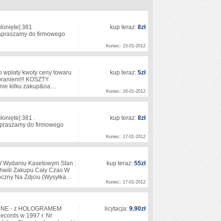
łonięte]
381
kup teraz:
8zł
 I I I I I I Zapraszamy do firmowego
Koniec: 15-01-2012
o wpłaty kwoty ceny towaru
kup teraz:
5zł
obraniem!!! KOSZTY
śnie kilku zakup&oa…
Koniec: 16-01-2012
łonięte]
381 .
kup teraz:
8zł
I I I I I I Zapraszamy do firmowego
Koniec: 17-01-2012
W Wydaniu Kasetowym Stan :
kup teraz:
55zł
hwili Zakupu Cały Czas W
oczny Na Zdjciu (Wysyłka…
Koniec: 17-01-2012
NALNE - z HOLOGRAMEM
licytacja:
9.90zł
ecords w 1997 r. Nr