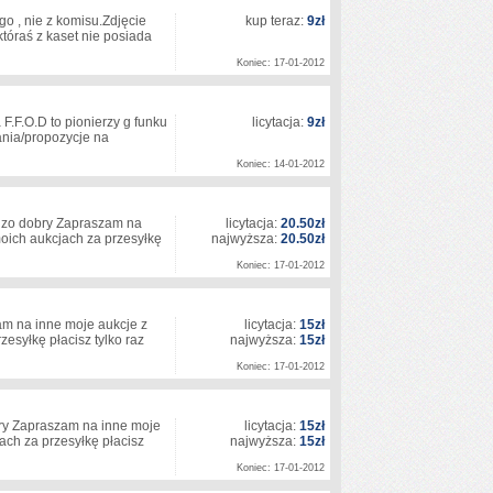
 , nie z komisu.Zdjęcie
kup teraz:
9zł
któraś z kaset nie posiada
Koniec: 17-01-2012
.F.O.D to pionierzy g funku
licytacja:
9zł
tania/propozycje na
Koniec: 14-01-2012
rdzo dobry Zapraszam na
licytacja:
20.50zł
moich aukcjach za przesyłkę
najwyższa:
20.50zł
Koniec: 17-01-2012
am na inne moje aukcje z
licytacja:
15zł
zesyłkę płacisz tylko raz
najwyższa:
15zł
Koniec: 17-01-2012
bry Zapraszam na inne moje
licytacja:
15zł
ach za przesyłkę płacisz
najwyższa:
15zł
Koniec: 17-01-2012