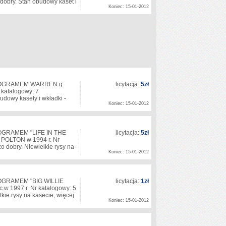
dobry. Stan obudowy kaset i
Koniec: 15-01-2012
 HOLOGRAMEM WARREN g
licytacja:
5zł
 katalogowy: 7
udowy kasety i wkładki -
Koniec: 15-01-2012
LOGRAMEM "LIFE IN THE
licytacja:
5zł
POLTON w 1994 r. Nr
o dobry. Niewielkie rysy na
Koniec: 15-01-2012
OLOGRAMEM "BIG WILLIE
licytacja:
1zł
w 1997 r. Nr katalogowy: 5
kie rysy na kasecie, więcej
Koniec: 15-01-2012