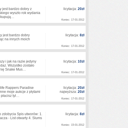
 jest bardzo dobry z
licytacja:
20zł
takiego wyszło rok wydania
mi kupują…
Koniec: 17-01-2012
y jest bardzo dobry
licytacja:
8zł
jąc na innych moich
Koniec: 17-01-2012
y i jak na razie jedyny
licytacja:
10zł
ndaz. Wszystko zostało
órnię Snake Mus…
Koniec: 17-01-2012
 life Rappers Paradise
licytacja:
20zł
inne moje aukcje z płytami
najwyższa:
20zł
 płacisz tyl…
Koniec: 17-01-2012
 zdobycia Spis utworów: 1.
licytacja:
8zł
wacza - List otwarty 4. Slums
Koniec: 15-01-2012