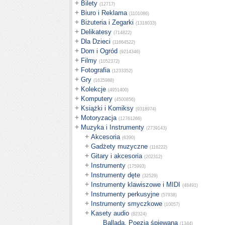
+
Bilety
(12717)
+
Biuro i Reklama
(1101086)
+
Biżuteria i Zegarki
(1318033)
+
Delikatesy
(714822)
+
Dla Dzieci
(11664522)
+
Dom i Ogród
(9214346)
+
Filmy
(1052372)
+
Fotografia
(1233352)
+
Gry
(1635988)
+
Kolekcje
(4951400)
+
Komputery
(4500856)
+
Książki i Komiksy
(9318974)
+
Motoryzacja
(12761266)
+
Muzyka i Instrumenty
(2739143)
+
Akcesoria
(6390)
+
Gadżety muzyczne
(116222)
+
Gitary i akcesoria
(202312)
+
Instrumenty
(175993)
+
Instrumenty dęte
(32529)
+
Instrumenty klawiszowe i MIDI
(48491)
+
Instrumenty perkusyjne
(57938)
+
Instrumenty smyczkowe
(10057)
+
Kasety audio
(82324)
Ballada, Poezja śpiewana
(1344)