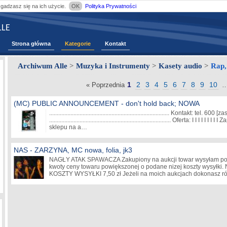
zgadzasz się na ich użycie.
OK
Polityka Prywatności
LE
Strona główna
Kategorie
Kontakt
Archiwum Alle
>
Muzyka i Instrumenty
>
Kasety audio
>
Rap,
1
2
3
4
5
6
7
8
9
10
« Poprzednia
(MC) PUBLIC ANNOUNCEMENT - don't hold back; NOWA
............................................................................... Kontakt: tel. 600
[zas
................................................................................ Oferta: I I I 
sklepu na a…
NAS - ZARZYNA, MC nowa, folia, jk3
NAGŁY ATAK SPAWACZA Zakupiony na aukcji towar wysyłam po 
kwoty ceny towaru powiększonej o podane nizej koszty wysyłki. 
KOSZTY WYSYŁKI 7,50 zł Jeżeli na moich aukcjach dokonasz r