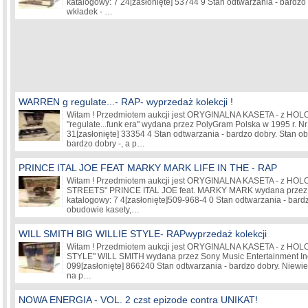
katalogowy: 7 24
[zasłonięte]
53744 9 Stan odtwarzania - bardzo 
wkładek - …
WARREN g regulate...- RAP- wyprzedaż kolekcji !
Witam ! Przedmiotem aukcji jest ORYGINALNA KASETA - z
"regulate...funk era" wydana przez PolyGram Polska w 1995 r. Nr
31
[zasłonięte]
33354 4 Stan odtwarzania - bardzo dobry. Stan ob
bardzo dobry -, a p…
PRINCE ITAL JOE FEAT MARKY MARK LIFE IN THE - RAP
Witam ! Przedmiotem aukcji jest ORYGINALNA KASETA - z HO
STREETS" PRINCE ITAL JOE feat. MARKY MARK wydana przez 
katalogowy: 7 4
[zasłonięte]
509-968-4 0 Stan odtwarzania - bardz
obudowie kasety,…
WILL SMITH BIG WILLIE STYLE- RAPwyprzedaż kolekcji
Witam ! Przedmiotem aukcji jest ORYGINALNA KASETA - z H
STYLE" WILL SMITH wydana przez Sony Music Entertainment Inc.
099
[zasłonięte]
866240 Stan odtwarzania - bardzo dobry. Niewiel
na p…
NOWA ENERGIA - VOL. 2 czst epizode contra UNIKAT!