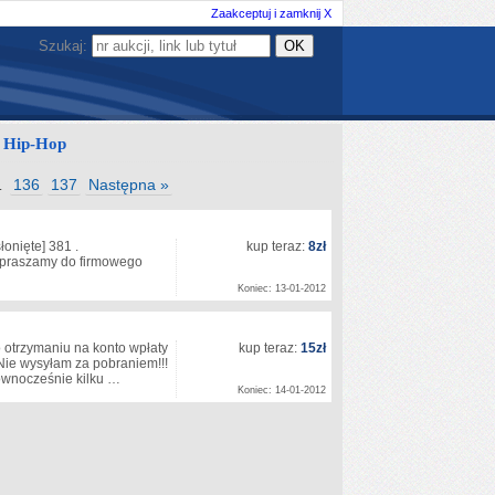
Zaakceptuj i zamknij X
Szukaj:
 Hip-Hop
136
137
Następna »
…
łonięte]
381 .
kup teraz:
8zł
I I I I I I Zapraszamy do firmowego
Koniec: 13-01-2012
otrzymaniu na konto wpłaty
kup teraz:
15zł
Nie wysyłam za pobraniem!!!
ównocześnie kilku …
Koniec: 14-01-2012