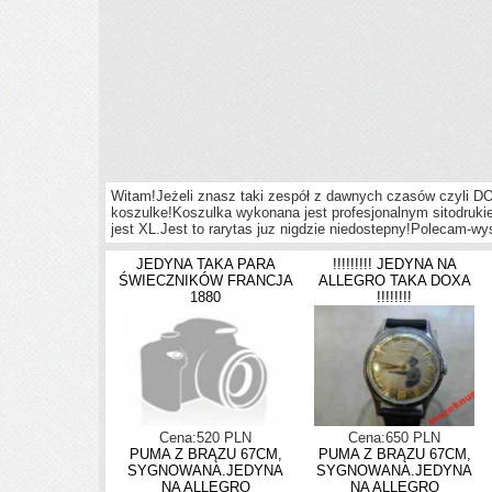
Witam!Jeżeli znasz taki zespół z dawnych czasów czyli D
koszulke!Koszulka wykonana jest profesjonalnym sitodruki
jest XL.Jest to rarytas juz nigdzie niedostepny!Polecam-wy
JEDYNA TAKA PARA
!!!!!!!!! JEDYNA NA
ŚWIECZNIKÓW FRANCJA
ALLEGRO TAKA DOXA
1880
!!!!!!!!
Cena:520 PLN
Cena:650 PLN
PUMA Z BRĄZU 67CM,
PUMA Z BRĄZU 67CM,
SYGNOWANA.JEDYNA
SYGNOWANA.JEDYNA
NA ALLEGRO
NA ALLEGRO