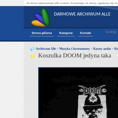
Ta strona wykorzystuje pliki cookies. Korzystając ze strony, zgadzasz się na
DARMOWE ARCHIWUM ALLE
Szukaj:
Strona główna
Kategorie
Kontakt
Archiwum Alle
>
Muzyka i Instrumenty
>
Kasety audio
>
Ro
Koszulka DOOM jedyna taka