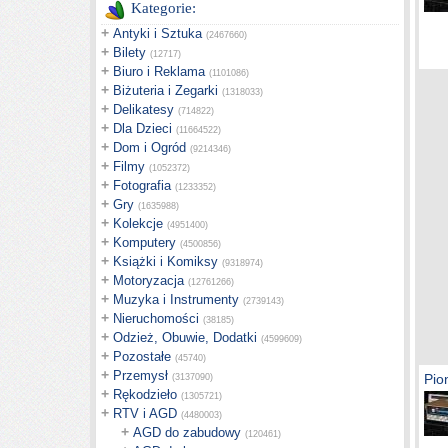
Kategorie:
+
Antyki i Sztuka
(2467660)
+
Bilety
(12717)
+
Biuro i Reklama
(1101086)
+
Biżuteria i Zegarki
(1318033)
+
Delikatesy
(714822)
+
Dla Dzieci
(11664522)
+
Dom i Ogród
(9214346)
+
Filmy
(1052372)
+
Fotografia
(1233352)
+
Gry
(1635988)
+
Kolekcje
(4951400)
+
Komputery
(4500856)
+
Książki i Komiksy
(9318974)
+
Motoryzacja
(12761266)
+
Muzyka i Instrumenty
(2739143)
+
Nieruchomości
(38185)
+
Odzież, Obuwie, Dodatki
(4599609)
+
Pozostałe
(45740)
+
Przemysł
Pio
(3137090)
+
Rękodzieło
(1305721)
+
RTV i AGD
(4480003)
+
AGD do zabudowy
(120461)