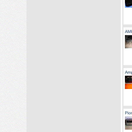
AM
Amp
Pio