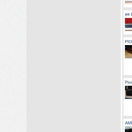
## 
PIO
Pio
AM