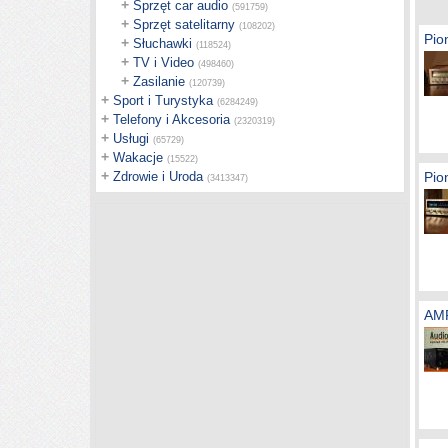
+
Sprzęt car audio
(591759)
+
Sprzęt satelitarny
(108202)
Pio
+
Słuchawki
(118524)
+
TV i Video
(498460)
+
Zasilanie
(120739)
+
Sport i Turystyka
(6284249)
+
Telefony i Akcesoria
(2320319)
+
Usługi
(65729)
+
Wakacje
(15522)
+
Zdrowie i Uroda
Pio
(3413347)
AM