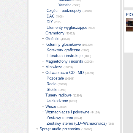
(1086)
Yamaha
(2298)
Części i podzespoły
(14940)
PIO
DAC
(4058)
DIY
(232)
Elementy wygłuszające
(982)
+
Gramofony
(40922)
+
Głośniki
(40878)
+
Kolumny głośnikowe
(103320)
Korektory graficzne
(2295)
Literatura i instrukcje
(1183)
+
Magnetofony i nośniki
(29508)
+
Miniwieże
(18859)
+
Odtwarzacze CD i MD
(28294)
Pozostałe
(10168)
Radia
(20000)
Stoliki
(1698)
+
Tunery radiowe
(12394)
Uszkodzone
(6331)
+
Wieże
(17820)
+
Wzmacniacze i pokrewne
(44129)
Zestawy stereo
(9344)
Zestawy stereo (CD+Wzmacniacz)
(988)
+
Sprzęt audio przenośny
(149800)