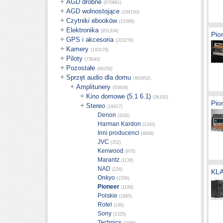
+
AGD drobne
(670881)
+
AGD wolnostojące
(184150)
+
Czytniki ebooków
(15389)
+
Elektronika
(951334)
Pio
+
GPS i akcesoria
(203278)
+
Kamery
(143178)
+
Piloty
(73640)
+
Pozostałe
(66256)
+
Sprzęt audio dla domu
(463952)
+
Amplitunery
(55609)
+
Kino domowe (5.1 6.1)
(36192)
Pio
+
Stereo
(19417)
Denon
(1192)
Harman Kardon
(1245)
Inni producenci
(4808)
JVC
(352)
Kenwood
(870)
Marantz
(1136)
NAD
(226)
KL
Onkyo
(1556)
Pioneer
(1189)
Polskie
(1985)
Rotel
(149)
Sony
(1325)
Technics