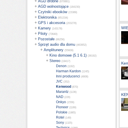
+
AGD drobne
(670881)
+
AGD wolnostojące
(184150)
+
Czytniki ebooków
(15389)
+
Elektronika
(951334)
+
GPS i akcesoria
(203278)
WIE
+
Kamery
(143178)
+
Piloty
(73640)
+
Pozostałe
(66256)
+
Sprzęt audio dla domu
(463952)
+
Amplitunery
(55609)
+
Kino domowe (5.1 6.1)
(36192)
+
Stereo
(19417)
Ken
Denon
(1192)
Harman Kardon
(1245)
Inni producenci
(4808)
JVC
(352)
Kenwood
(870)
Marantz
(1136)
KE
NAD
(226)
Onkyo
(1556)
Pioneer
(1189)
Polskie
(1985)
Rotel
(149)
Sony
(1325)
Technics