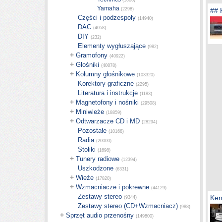
(1086)
Yamaha
(2298)
## 
Części i podzespoły
(14940)
DAC
(4058)
DIY
(232)
Elementy wygłuszające
(982)
+
Gramofony
(40922)
+
Głośniki
(40878)
+
Kolumny głośnikowe
(103320)
Korektory graficzne
(2295)
Literatura i instrukcje
(1183)
+
Magnetofony i nośniki
(29508)
+
Miniwieże
(18859)
+
Odtwarzacze CD i MD
(28294)
Pozostałe
(10168)
Radia
(20000)
Stoliki
(1698)
+
Tunery radiowe
(12394)
Uszkodzone
(6331)
+
Wieże
(17820)
+
Wzmacniacze i pokrewne
(44129)
Zestawy stereo
Ken
(9344)
Zestawy stereo (CD+Wzmacniacz)
(988)
+
Sprzęt audio przenośny
(149800)