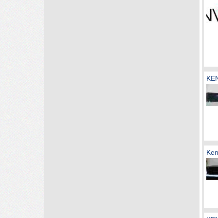
KE
Ken