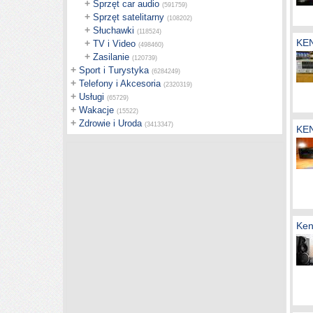
+
Sprzęt car audio
(591759)
+
Sprzęt satelitarny
(108202)
+
Słuchawki
(118524)
KE
+
TV i Video
(498460)
+
Zasilanie
(120739)
+
Sport i Turystyka
(6284249)
+
Telefony i Akcesoria
(2320319)
+
Usługi
(65729)
+
Wakacje
(15522)
+
Zdrowie i Uroda
(3413347)
KE
Ken