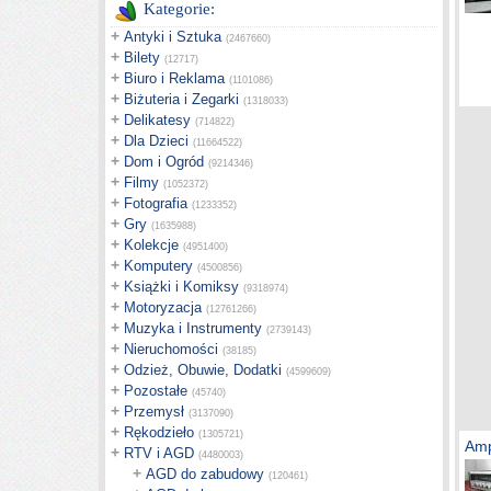
Kategorie:
+
Antyki i Sztuka
(2467660)
+
Bilety
(12717)
+
Biuro i Reklama
(1101086)
+
Biżuteria i Zegarki
(1318033)
+
Delikatesy
(714822)
+
Dla Dzieci
(11664522)
+
Dom i Ogród
(9214346)
+
Filmy
(1052372)
+
Fotografia
(1233352)
+
Gry
(1635988)
+
Kolekcje
(4951400)
+
Komputery
(4500856)
+
Książki i Komiksy
(9318974)
+
Motoryzacja
(12761266)
+
Muzyka i Instrumenty
(2739143)
+
Nieruchomości
(38185)
+
Odzież, Obuwie, Dodatki
(4599609)
+
Pozostałe
(45740)
+
Przemysł
(3137090)
+
Rękodzieło
(1305721)
Amp
+
RTV i AGD
(4480003)
+
AGD do zabudowy
(120461)