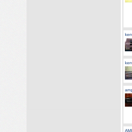
ken
ken
amp
AMP