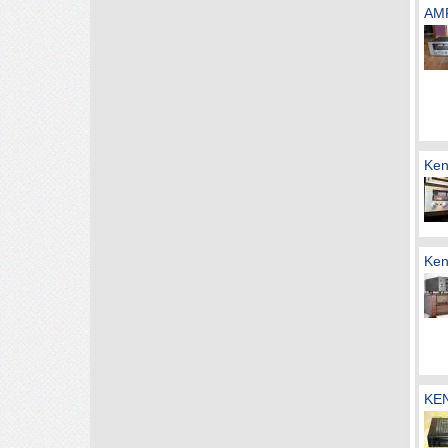
AM
Ken
Ken
KE