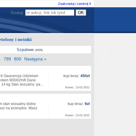
Zaakceptuj i zamknij X
Szukaj:
ofony i nośniki
Szpulowe
(4009)
799
800
Następna »
…
-16 Gwarancja Udzielam
kup teraz:
450zł
funken M3002hifi Dane
ga: 14 kg Stan wizualny: pa…
Koniec: 13-01-2012
 stan wizualny dobry
kup teraz:
9zł
asz na przesyłce. Masz
Koniec: 13-01-2012