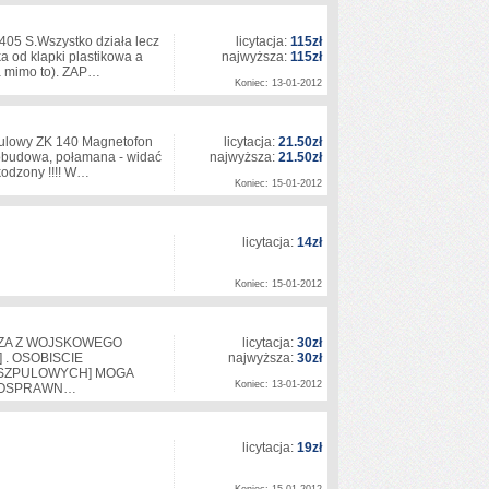
05 S.Wszystko działa lecz
licytacja:
115zł
a od klapki plastikowa a
najwyższa:
115zł
ała mimo to). ZAP…
Koniec: 13-01-2012
zpulowy ZK 140 Magnetofon
licytacja:
21.50zł
 obudowa, połamana - widać
najwyższa:
21.50zł
zkodzony !!!! W…
Koniec: 15-01-2012
licytacja:
14zł
Koniec: 15-01-2012
DZA Z WOJSKOWEGO
licytacja:
30zł
 . OSOBISCIE
najwyższa:
30zł
 SZPULOWYCH] MOGA
Koniec: 13-01-2012
LNOSPRAWN…
licytacja:
19zł