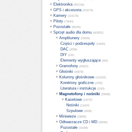
+
Elektronika
(951334)
+
GPS i akcesoria
(203278)
+
Kamery
(143178)
+
Piloty
(73640)
+
Pozostałe
(66256)
+
Sprzęt audio dla domu
(463952)
+
Amplitunery
(55609)
Części i podzespoły
(14940)
DAC
(4058)
DIY
(232)
Elementy wygłuszające
(982)
+
Gramofony
(40922)
+
Głośniki
(40878)
+
Kolumny głośnikowe
(103320)
Korektory graficzne
(2295)
Literatura i instrukcje
(1183)
+
Magnetofony i nośniki
(29508)
+
Kasetowe
(13075)
Nośniki
(12424)
Szpulowe
(4009)
+
Miniwieże
(18859)
+
Odtwarzacze CD i MD
(28294)
Pozostałe
(10168)