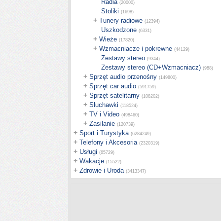
Radia
(20000)
Stoliki
(1698)
+
Tunery radiowe
(12394)
Uszkodzone
(6331)
+
Wieże
(17820)
+
Wzmacniacze i pokrewne
(44129)
Zestawy stereo
(9344)
Zestawy stereo (CD+Wzmacniacz)
(988)
+
Sprzęt audio przenośny
(149800)
+
Sprzęt car audio
(591759)
+
Sprzęt satelitarny
(108202)
+
Słuchawki
(118524)
+
TV i Video
(498460)
+
Zasilanie
(120739)
+
Sport i Turystyka
(6284249)
+
Telefony i Akcesoria
(2320319)
+
Usługi
(65729)
+
Wakacje
(15522)
+
Zdrowie i Uroda
(3413347)