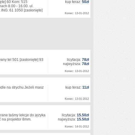
ęte]
60 Kom: 515
kup teraz:
50zł
ch 8.00 - 16.00. ul.
 ING: 61 1050
[zasłonięte]
Koniec: 13-01-2012
wany tel 501
[zasłonięte]
93
licytacja:
78zł
najwyższa:
78zł
Koniec: 13-01-2012
dle na strychu.Jeżeli masz
kup teraz:
11zł
Koniec: 13-01-2012
ane taśmy lekcje do języka
licytacja:
15.50zł
 na projektor 8mm.
najwyższa:
15.50zł
Koniec: 14-01-2012