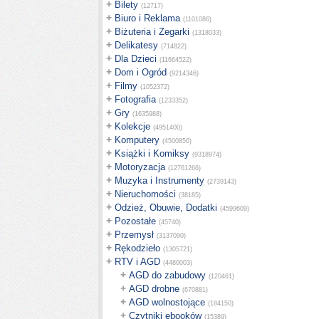
+
Bilety
(12717)
+
Biuro i Reklama
(1101086)
+
Biżuteria i Zegarki
(1318033)
+
Delikatesy
(714822)
+
Dla Dzieci
(11664522)
+
Dom i Ogród
(9214346)
+
Filmy
(1052372)
+
Fotografia
(1233352)
+
Gry
(1635988)
+
Kolekcje
(4951400)
+
Komputery
(4500856)
+
Książki i Komiksy
(9318974)
+
Motoryzacja
(12761266)
+
Muzyka i Instrumenty
(2739143)
+
Nieruchomości
(38185)
+
Odzież, Obuwie, Dodatki
(4599609)
+
Pozostałe
(45740)
+
Przemysł
(3137090)
+
Rękodzieło
(1305721)
+
RTV i AGD
(4480003)
+
AGD do zabudowy
(120461)
+
AGD drobne
(670881)
+
AGD wolnostojące
(184150)
+
Czytniki ebooków
(15389)