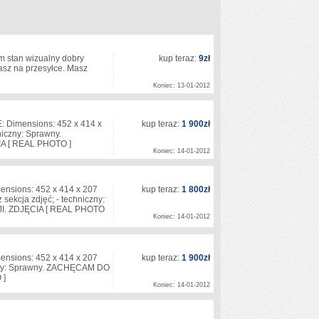
 stan wizualny dobry
kup teraz:
9zł
asz na przesyłce. Masz
Koniec: 13-01-2012
 Dimensions: 452 x 414 x
kup teraz:
1 900zł
niczny: Sprawny.
 [ REAL PHOTO ]
Koniec: 14-01-2012
nsions: 452 x 414 x 207
kup teraz:
1 800zł
 sekcja zdjęć; - techniczny:
. ZDJĘCIA [ REAL PHOTO
Koniec: 14-01-2012
nsions: 452 x 414 x 207
kup teraz:
1 900zł
iczny: Sprawny. ZACHĘCAM DO
 ]
Koniec: 14-01-2012