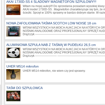
AKAI 1730D-SS 4 ŚLADOWY MAGNETOFON SZPULOWY!!!
Witam na mojej aukcji!!! Do sprzedania posiadam wysokiej klas
AKAI model 1730D-SS . Magnetofon charakteryzuje się tym, że 
ścieżki. Sprzęt w 100% sprawny w bardzo dobrym stanie. W raz
NOWA ZAFOLIOWANA TAŚMA SCOTCH LOW NOISE 18 cm
WITAM WSZYSTKICH NA MOICH AUKCJACH NA KTÓRYCH OF
NOŚNIKI ANALOGOWE ORAZ PROFESJONALNY SPRZĘT AUDIO.
Drążczyk -----------------------------------------------------------------------
ALUMINIOWA SZPULA NAB Z TAŚMĄ W PUDEŁKU 26,5 cm
WITAM WSZYSTKICH NA MOICH AUKCJACH NA KTÓRYCH OF
NOŚNIKI ANALOGOWE ORAZ PROFESJONALNY SPRZĘT AUDIO.
Drążczyk ----------------------- ---------------------------------------
UHER M514 mikrofon
UHER M514 mikrofon, nie wiem czy jest sprawny.
TAŚM DO SZPULOWCA