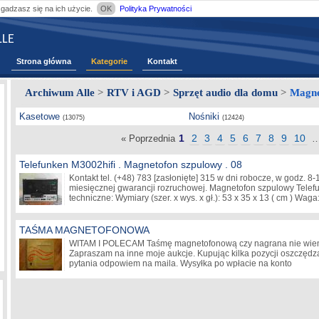
zgadzasz się na ich użycie.
OK
Polityka Prywatności
LE
Strona główna
Kategorie
Kontakt
Archiwum Alle
>
RTV i AGD
>
Sprzęt audio dla domu
>
Magnet
Kasetowe
Nośniki
(13075)
(12424)
1
2
3
4
5
6
7
8
9
10
« Poprzednia
Telefunken M3002hifi . Magnetofon szpulowy . 08
Kontakt tel. (+48) 783
[zasłonięte]
315 w dni robocze, w godz. 8
miesięcznej gwarancji rozruchowej. Magnetofon szpulowy Tele
techniczne: Wymiary (szer. x wys. x gł.): 53 x 35 x 13 ( cm ) Wa
TAŚMA MAGNETOFONOWA
WITAM I POLECAM Taśmę magnetofonową czy nagrana nie wiem
Zapraszam na inne moje aukcje. Kupując kilka pozycji oszczędz
pytania odpowiem na maila. Wysyłka po wpłacie na konto