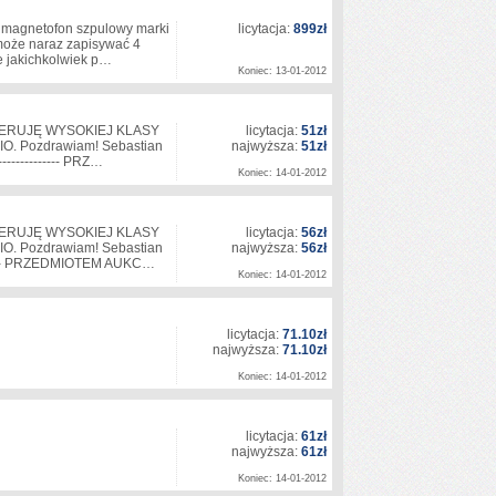
y magnetofon szpulowy marki
licytacja:
899zł
może naraz zapisywać 4
ie jakichkolwiek p…
Koniec: 13-01-2012
ERUJĘ WYSOKIEJ KLASY
licytacja:
51zł
 Pozdrawiam! Sebastian
najwyższa:
51zł
----------------- PRZ…
Koniec: 14-01-2012
ERUJĘ WYSOKIEJ KLASY
licytacja:
56zł
 Pozdrawiam! Sebastian
najwyższa:
56zł
------------ PRZEDMIOTEM AUKC…
Koniec: 14-01-2012
licytacja:
71.10zł
najwyższa:
71.10zł
Koniec: 14-01-2012
licytacja:
61zł
najwyższa:
61zł
Koniec: 14-01-2012