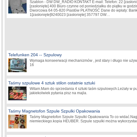
Szablon - DW DW_RADIO KONTAKT E-mail: Telefon: 22
[zasłoni
[zasłonięte]
400 Biuro czynne od poniedziałku do piątku w godzina
Dworcowa 64 05-820 Piastów PŁATNOŚĆ Dane do wpłaty: Bank
1
[zasłonięte]
9240023
[zasłonięte]
357797 DW…
Telefunken 204 -- Szpulowy
Wymaga konseerwacji mechanizmów , jest stary i długo nie uży
16
Taśmy szpulowe 4 sztuk stilon ostatnie sztuki
Witam.Mam do sprzedania 4 sztuki taśm szpulowych.Leżały w pu
jakiekolwiek pytania pisz na majla.
Taśmy Magnetofon Szpule Szpulki Opakowania
Taśmy Magnetofon Szpule Szpulki Opakowania To co widać.Nagr
niemieckiego.kopia HEUBER. Szpule szpulki można wykorzystać