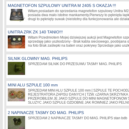
MAGNETOFON SZPULOWY UNITRA M 2405 S OKAZJA !!!
Witam,posiadam do sprzedania magnetofon szpulowy Unitra M24
posiada dwa mało istotne mankamenty.Pierwszy to pęknięta łapk
drugi to pęknięty suwak (nieistotny dla funkcjonowania ale dzi
UNITRA ZRK ZK 140 TANIO!!!
Witam Przedmiotem Mojej dzisiejszej aukcji jest Magnetofon s
sprzedaję jako uszkodzony - Brak kabla sieciowego, poobijana
na foto Brak zaślepki na bateri oraz pokrywy Sprzedaje jako us
SILNIK GLOWNY MAG. PHILIPS
SPRZEDAM SILNIK DO PRZESUWU TASMY MAG. PHILIPS
MINI ALU SZPULE 100 mm
SPRZEDAM MINI ALU SZPULE 100 mm [ SZPULE TE POCHO
REJESTRATORA ZAPISU DANYCH [ TZW. cZARNA SKRZYNKA ]
PRZEROBILEM JE JAKO SZPULE DO MINI MAGNETOFONOW
SLUZYC JAKO SZPULE OZDOBNE JAK ROWNIEZ JAKO PE
2 NAPINACZE TASMY DO MAG. PHILIPS
SPRZEDAM 2 NAPINACZE TASMY DO MAG. PHILIPS stan bdb