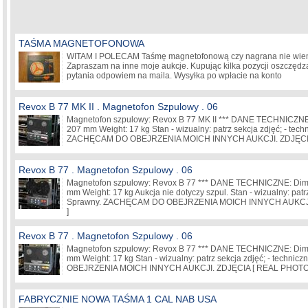
TAŚMA MAGNETOFONOWA
WITAM I POLECAM Taśmę magnetofonową czy nagrana nie wiem
Zapraszam na inne moje aukcje. Kupując kilka pozycji oszczędz
pytania odpowiem na maila. Wysyłka po wpłacie na konto
Revox B 77 MK II . Magnetofon Szpulowy . 06
Magnetofon szpulowy: Revox B 77 MK II *** DANE TECHNICZNE:
207 mm Weight: 17 kg Stan - wizualny: patrz sekcja zdjęć; - tech
ZACHĘCAM DO OBEJRZENIA MOICH INNYCH AUKCJI. ZDJĘCIA
Revox B 77 . Magnetofon Szpulowy . 06
Magnetofon szpulowy: Revox B 77 *** DANE TECHNICZNE: Dime
mm Weight: 17 kg Aukcja nie dotyczy szpul. Stan - wizualny: patrz
Sprawny. ZACHĘCAM DO OBEJRZENIA MOICH INNYCH AUKCJI
]
Revox B 77 . Magnetofon Szpulowy . 06
Magnetofon szpulowy: Revox B 77 *** DANE TECHNICZNE: Dime
mm Weight: 17 kg Stan - wizualny: patrz sekcja zdjęć; - techn
OBEJRZENIA MOICH INNYCH AUKCJI. ZDJĘCIA [ REAL PHOTO
FABRYCZNIE NOWA TAŚMA 1 CAL NAB USA