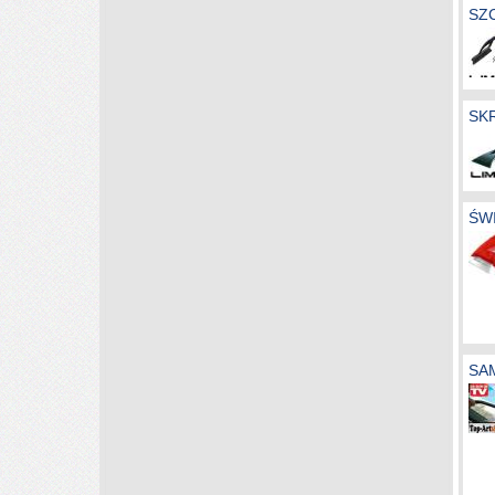
SZ
SK
ŚW
SA