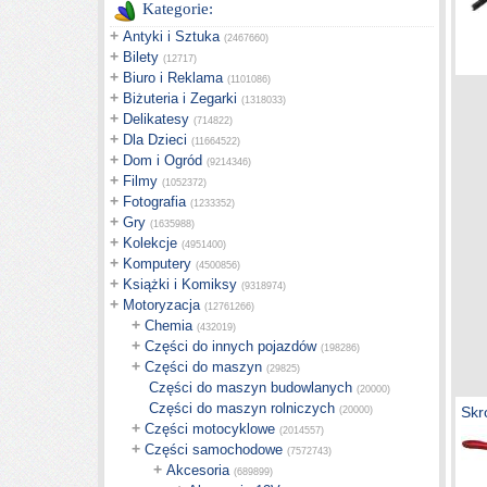
Kategorie:
+
Antyki i Sztuka
(2467660)
+
Bilety
(12717)
+
Biuro i Reklama
(1101086)
+
Biżuteria i Zegarki
(1318033)
+
Delikatesy
(714822)
+
Dla Dzieci
(11664522)
+
Dom i Ogród
(9214346)
+
Filmy
(1052372)
+
Fotografia
(1233352)
+
Gry
(1635988)
+
Kolekcje
(4951400)
+
Komputery
(4500856)
+
Książki i Komiksy
(9318974)
+
Motoryzacja
(12761266)
+
Chemia
(432019)
+
Części do innych pojazdów
(198286)
+
Części do maszyn
(29825)
Części do maszyn budowlanych
(20000)
Części do maszyn rolniczych
Skr
(20000)
+
Części motocyklowe
(2014557)
+
Części samochodowe
(7572743)
+
Akcesoria
(689899)