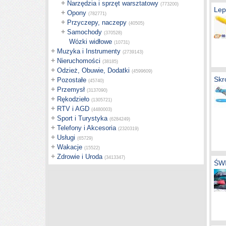
+
Narzędzia i sprzęt warsztatowy
(773200)
Lep
+
Opony
(782771)
+
Przyczepy, naczepy
(40505)
+
Samochody
(370528)
Wózki widłowe
(10731)
+
Muzyka i Instrumenty
(2739143)
+
Nieruchomości
(38185)
+
Odzież, Obuwie, Dodatki
(4599609)
Skr
+
Pozostałe
(45740)
+
Przemysł
(3137090)
+
Rękodzieło
(1305721)
+
RTV i AGD
(4480003)
+
Sport i Turystyka
(6284249)
+
Telefony i Akcesoria
(2320319)
+
Usługi
(65729)
+
Wakacje
(15522)
+
Zdrowie i Uroda
(3413347)
ŚW