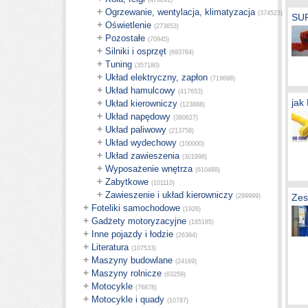
(476241)
+
Ogrzewanie, wentylacja, klimatyzacja
(374523)
SU
+
Oświetlenie
(273653)
+
Pozostałe
(70945)
+
Silniki i osprzęt
(693764)
+
Tuning
(357180)
+
Układ elektryczny, zapłon
(719698)
+
Układ hamulcowy
(417653)
jak
+
Układ kierowniczy
(123888)
+
Układ napędowy
(380627)
+
Układ paliwowy
(213758)
+
Układ wydechowy
(100000)
+
Układ zawieszenia
(301998)
+
Wyposażenie wnętrza
(610488)
+
Zabytkowe
(101110)
+
Zawieszenie i układ kierowniczy
Zes
(299999)
+
Foteliki samochodowe
(1926)
+
Gadżety motoryzacyjne
(185185)
+
Inne pojazdy i łodzie
(26364)
+
Literatura
(107533)
+
Maszyny budowlane
(24169)
+
Maszyny rolnicze
(63259)
+
Motocykle
(76878)
+
Motocykle i quady
(10787)