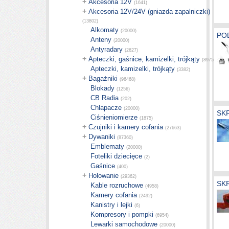
+
Akcesoria 12V
(1641)
+
Akcesoria 12V/24V (gniazda zapalniczki)
(13802)
Alkomaty
(20000)
PO
Anteny
(20000)
Antyradary
(2627)
+
Apteczki, gaśnice, kamizelki, trójkąty
(8975)
Apteczki, kamizelki, trójkąty
(3382)
+
Bagażniki
(96468)
Blokady
(1256)
CB Radia
(202)
Chlapacze
(20000)
SK
Ciśnieniomierze
(1875)
+
Czujniki i kamery cofania
(27663)
+
Dywaniki
(87360)
Emblematy
(20000)
Foteliki dziecięce
(2)
Gaśnice
(400)
+
Holowanie
(29362)
SK
Kable rozruchowe
(4958)
Kamery cofania
(2492)
Kanistry i lejki
(6)
Kompresory i pompki
(6954)
Lewarki samochodowe
(20000)