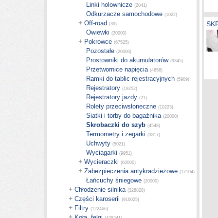
Linki holownicze
(2041)
Odkurzacze samochodowe
(1022)
+
Off-road
SK
(39)
Owiewki
(20000)
+
Pokrowce
(67525)
Pozostałe
(20000)
Prostowniki do akumulatorów
(9345)
Przetwornice napięcia
(4656)
Ramki do tablic rejestracyjnych
(5909)
Rejestratory
(19252)
Rejestratory jazdy
(21)
Rolety przeciwsłoneczne
(10223)
Siatki i torby do bagażnika
(20000)
Skrobaczki do szyb
(4548)
Termometry i zegarki
(3817)
Uchwyty
(5021)
Wyciągarki
(9951)
+
Wycieraczki
(60000)
+
Zabezpieczenia antykradzieżowe
(17104)
Łańcuchy śniegowe
(20000)
+
Chłodzenie silnika
(328828)
+
Części karoserii
(916025)
+
Filtry
(122466)
+
Koła, felgi