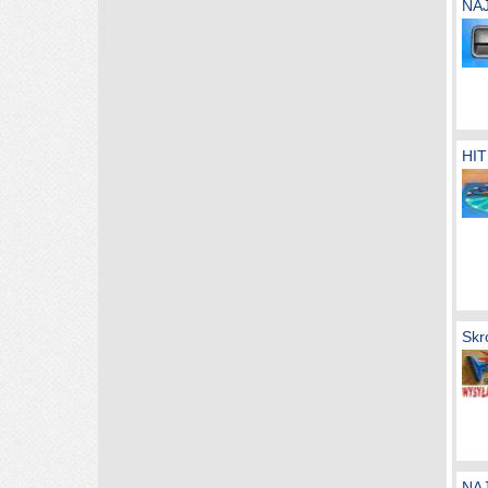
NAJ
HI
Skr
NAJ