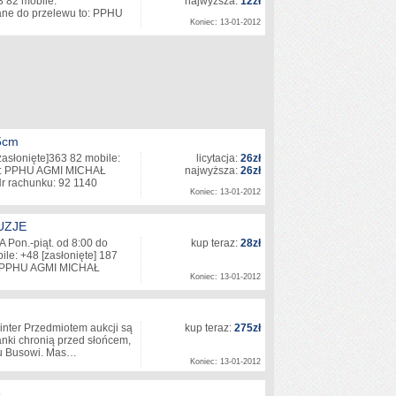
3 82 mobile:
najwyższa:
12zł
ne do przelewu to: PPHU
Koniec: 13-01-2012
5cm
zasłonięte]
363 82 mobile:
licytacja:
26zł
o: PPHU AGMI MICHAŁ
najwyższa:
26zł
r rachunku: 92 1140
Koniec: 13-01-2012
…
UZJE
on.-piąt. od 8:00 do
kup teraz:
28zł
ile: +48
[zasłonięte]
187
: PPHU AGMI MICHAŁ
Koniec: 13-01-2012
inter Przedmiotem aukcji są
kup teraz:
275zł
nki chronią przed słońcem,
emu Busowi. Mas…
Koniec: 13-01-2012
6