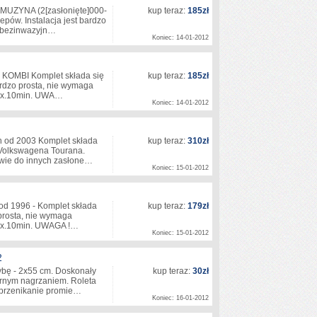
LIMUZYNA (2
[zasłonięte]
000-
kup teraz:
185zł
epów. Instalacja jest bardzo
ię bezinwazyjn…
Koniec: 14-01-2012
 KOMBI Komplet składa się
kup teraz:
185zł
ardzo prosta, nie wymaga
w max.10min. UWA…
Koniec: 14-01-2012
n od 2003 Komplet składa
kup teraz:
310zł
 Volkswagena Tourana.
twie do innych zasłone…
Koniec: 15-01-2012
od 1996 - Komplet składa
kup teraz:
179zł
 prosta, nie wymaga
w max.10min. UWAGA !…
Koniec: 15-01-2012
2
zybę - 2x55 cm. Doskonały
kup teraz:
30zł
ernym nagrzaniem. Roleta
 przenikanie promie…
Koniec: 16-01-2012