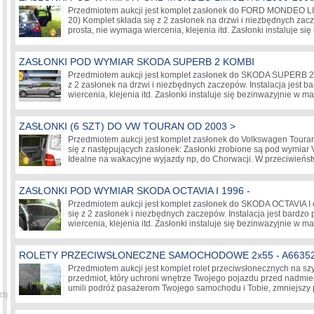
Przedmiotem aukcji jest komplet zasłonek do FORD MONDEO 
20) Komplet składa się z 2 zasłonek na drzwi i niezbędnych zacz
prosta, nie wymaga wiercenia, klejenia itd. Zasłonki instaluje s
ZASŁONKI POD WYMIAR SKODA SUPERB 2 KOMBI
Przedmiotem aukcji jest komplet zasłonek do SKODA SUPERB 2
z 2 zasłonek na drzwi i niezbędnych zaczepów. Instalacja jest b
wiercenia, klejenia itd. Zasłonki instaluje się bezinwazyjnie 
ZASŁONKI (6 SZT) DO VW TOURAN OD 2003 >
Przedmiotem aukcji jest komplet zasłonek do Volkswagen Toura
się z następujących zasłonek: Zasłonki zrobione są pod wymiar
Idealne na wakacyjne wyjazdy np, do Chorwacji. W przeciwieńs
ZASŁONKI POD WYMIAR SKODA OCTAVIA I 1996 -
Przedmiotem aukcji jest komplet zasłonek do SKODA OCTAVIA I 
się z 2 zasłonek i niezbędnych zaczepów. Instalacja jest bardzo
wiercenia, klejenia itd. Zasłonki instaluje się bezinwazyjnie 
ROLETY PRZECIWSŁONECZNE SAMOCHODOWE 2x55 - A6635
Przedmiotem aukcji jest komplet rolet przeciwsłonecznych na s
przedmiot, który uchroni wnętrze Twojego pojazdu przed nadmi
umili podróż pasażerom Twojego samochodu i Tobie, zmniejszy
23)