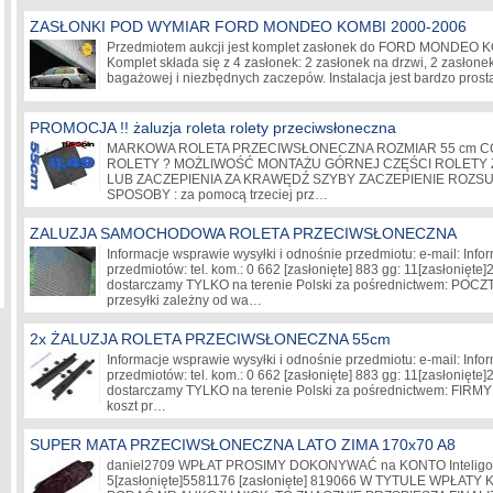
ZASŁONKI POD WYMIAR FORD MONDEO KOMBI 2000-2006
Przedmiotem aukcji jest komplet zasłonek do FORD MONDEO K
Komplet składa się z 4 zasłonek: 2 zasłonek na drzwi, 2 zasłone
bagażowej i niezbędnych zaczepów. Instalacja jest bardzo pro
PROMOCJA !! żaluzja roleta rolety przeciwsłoneczna
MARKOWA ROLETA PRZECIWSŁONECZNA ROZMIAR 55 cm C
ROLETY ? MOŻLIWOŚĆ MONTAŻU GÓRNEJ CZĘŚCI ROLETY
LUB ZACZEPIENIA ZA KRAWĘDŹ SZYBY ZACZEPIENIE ROZS
SPOSOBY : za pomocą trzeciej prz…
ZALUZJA SAMOCHODOWA ROLETA PRZECIWSŁONECZNA
Informacje wsprawie wysyłki i odnośnie przedmiotu: e-mail: Inf
przedmiotów: tel. kom.: 0 662
[zasłonięte]
883 gg: 11
[zasłonięte]
dostarczamy TYLKO na terenie Polski za pośrednictwem: POCZ
przesyłki zależny od wa…
2x ŻALUZJA ROLETA PRZECIWSŁONECZNA 55cm
Informacje wsprawie wysyłki i odnośnie przedmiotu: e-mail: Inf
przedmiotów: tel. kom.: 0 662
[zasłonięte]
883 gg: 11
[zasłonięte]
dostarczamy TYLKO na terenie Polski za pośrednictwem: FIR
koszt pr…
SUPER MATA PRZECIWSŁONECZNA LATO ZIMA 170x70 A8
daniel2709 WPŁAT PROSIMY DOKONYWAĆ na KONTO Inteligo 
5
[zasłonięte]
5581176
[zasłonięte]
819066 W TYTULE WPŁATY 