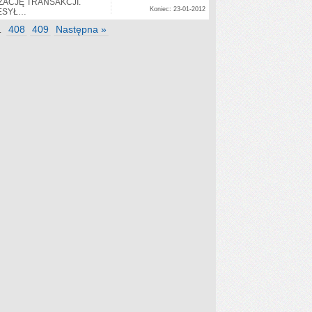
IZACJĘ TRANSAKCJI.
Koniec: 23-01-2012
ZESYŁ…
408
409
Następna »
…