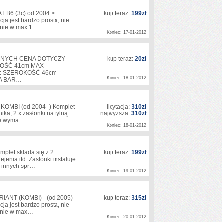
T B6 (3c) od 2004 >
kup teraz:
199zł
ja jest bardzo prosta, nie
zyjnie w max.1…
Koniec: 17-01-2012
CZNYCH CENA DOTYCZY
kup teraz:
20zł
KOŚĆ 41cm MAX
: SZEROKOŚĆ 46cm
Koniec: 18-01-2012
SA BAR…
 KOMBI (od 2004 -) Komplet
licytacja:
310zł
ika, 2 x zasłonki na tylną
najwyższa:
310zł
 nie wyma…
Koniec: 18-01-2012
plet składa się z 2
kup teraz:
199zł
ejenia itd. Zasłonki instaluje
o innych spr…
Koniec: 19-01-2012
RIANT (KOMBI) - (od 2005)
kup teraz:
315zł
ja jest bardzo prosta, nie
zyjnie w max…
Koniec: 20-01-2012