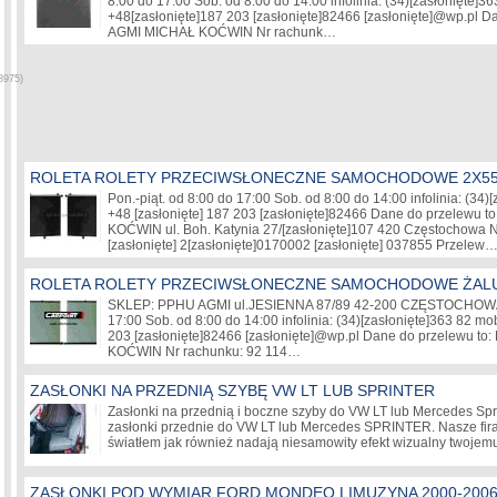
8:00 do 17:00 Sob. od 8:00 do 14:00 infolinia: (34)
[zasłonięte]
36
+48
[zasłonięte]
187 203
[zasłonięte]
82466
[zasłonięte]
@wp.pl Da
AGMI MICHAŁ KOĆWIN Nr rachunk…
8975)
ROLETA ROLETY PRZECIWSŁONECZNE SAMOCHODOWE 2X5
Pon.-piąt. od 8:00 do 17:00 Sob. od 8:00 do 14:00 infolinia: (34)
[
+48
[zasłonięte]
187 203
[zasłonięte]
82466 Dane do przelewu t
KOĆWIN ul. Boh. Katynia 27/
[zasłonięte]
107 420 Częstochowa N
[zasłonięte]
2
[zasłonięte]
0170002
[zasłonięte]
037855 Przelew
ROLETA ROLETY PRZECIWSŁONECZNE SAMOCHODOWE ŻAL
SKLEP: PPHU AGMI ul.JESIENNA 87/89 42-200 CZĘSTOCHOWA P
17:00 Sob. od 8:00 do 14:00 infolinia: (34)
[zasłonięte]
363 82 mob
203
[zasłonięte]
82466
[zasłonięte]
@wp.pl Dane do przelewu to
KOĆWIN Nr rachunku: 92 114…
ZASŁONKI NA PRZEDNIĄ SZYBĘ VW LT LUB SPRINTER
Zasłonki na przednią i boczne szyby do VW LT lub Mercedes Spr
zasłonki przednie do VW LT lub Mercedes SPRINTER. Nasze fira
światłem jak również nadają niesamowity efekt wizualny twoj
ZASŁONKI POD WYMIAR FORD MONDEO LIMUZYNA 2000-200