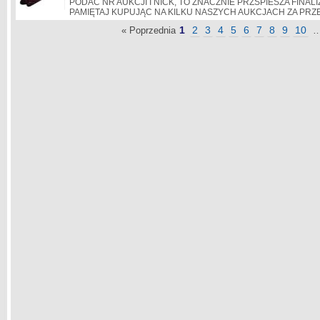
PODAĆ NR AUKCJI I NICK, TO ZNACZNIE PRZSPIESZA FINAL
PAMIĘTAJ KUPUJĄC NA KILKU NASZYCH AUKCJACH ZA PR
1
2
3
4
5
6
7
8
9
10
« Poprzednia