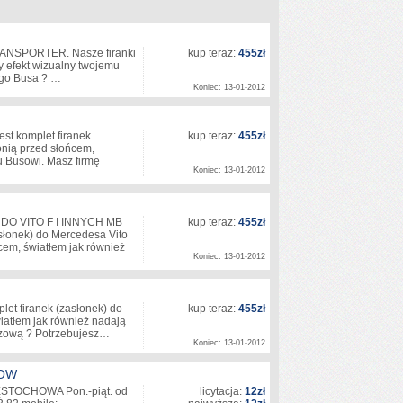
TRANSPORTER. Nasze firanki
kup teraz:
455zł
y efekt wizualny twojemu
ego Busa ? …
Koniec: 13-01-2012
t komplet firanek
kup teraz:
455zł
nią przed słońcem,
u Busowi. Masz firmę
Koniec: 13-01-2012
 DO VITO F I INNYCH MB
kup teraz:
455zł
słonek) do Mercedesa Vito
ńcem, światłem jak również
Koniec: 13-01-2012
t firanek (zasłonek) do
kup teraz:
455zł
atłem jak również nadają
wozową ? Potrzebujesz…
Koniec: 13-01-2012
DOW
ĘSTOCHOWA Pon.-piąt. od
licytacja:
12zł