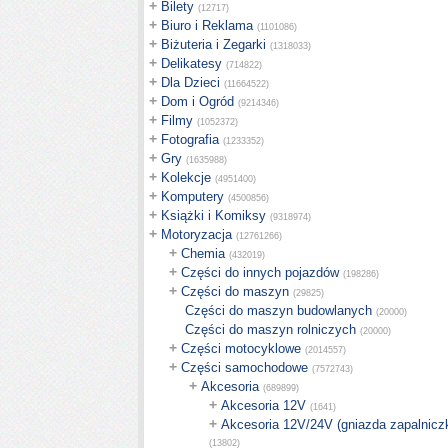
+
Bilety
(12717)
+
Biuro i Reklama
(1101086)
+
Biżuteria i Zegarki
(1318033)
+
Delikatesy
(714822)
+
Dla Dzieci
(11664522)
+
Dom i Ogród
(9214346)
+
Filmy
(1052372)
+
Fotografia
(1233352)
+
Gry
(1635988)
+
Kolekcje
(4951400)
+
Komputery
(4500856)
+
Książki i Komiksy
(9318974)
+
Motoryzacja
(12761266)
+
Chemia
(432019)
+
Części do innych pojazdów
(198286)
+
Części do maszyn
(29825)
Części do maszyn budowlanych
(20000)
Części do maszyn rolniczych
(20000)
+
Części motocyklowe
(2014557)
+
Części samochodowe
(7572743)
+
Akcesoria
(689899)
+
Akcesoria 12V
(1641)
+
Akcesoria 12V/24V (gniazda zapalniczk
(13802)