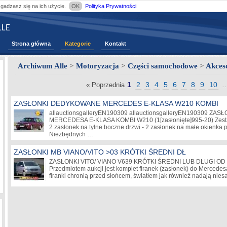
zgadzasz się na ich użycie.
OK
Polityka Prywatności
LE
Strona główna
Kategorie
Kontakt
Archiwum Alle
>
Motoryzacja
>
Części samochodowe
>
Akces
1
2
3
4
5
6
7
8
9
10
« Poprzednia
ZASŁONKI DEDYKOWANE MERCEDES E-KLASA W210 KOMBI
allauctionsgalleryEN190309 allauctionsgalleryEN190309 
MERCEDESA E-KLASA KOMBI W210 (1
[zasłonięte]
995-20) Zest
2 zasłonek na tylne boczne drzwi - 2 zasłonek na małe okienka 
Niezbędnych …
ZASŁONKI MB VIANO/VITO >03 KRÓTKI ŚREDNI DŁ
ZASŁONKI VITO/ VIANO V639 KRÓTKI ŚREDNI LUB DŁUGI OD 2003-...
Przedmiotem aukcji jest komplet firanek (zasłonek) do Mercedes
firanki chronią przed słońcem, światłem jak również nadają nie