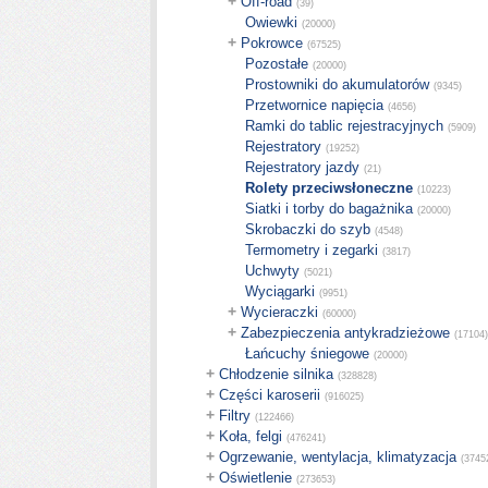
+
Off-road
(39)
Owiewki
(20000)
+
Pokrowce
(67525)
Pozostałe
(20000)
Prostowniki do akumulatorów
(9345)
Przetwornice napięcia
(4656)
Ramki do tablic rejestracyjnych
(5909)
Rejestratory
(19252)
Rejestratory jazdy
(21)
Rolety przeciwsłoneczne
(10223)
Siatki i torby do bagażnika
(20000)
Skrobaczki do szyb
(4548)
Termometry i zegarki
(3817)
Uchwyty
(5021)
Wyciągarki
(9951)
+
Wycieraczki
(60000)
+
Zabezpieczenia antykradzieżowe
(17104)
Łańcuchy śniegowe
(20000)
+
Chłodzenie silnika
(328828)
+
Części karoserii
(916025)
+
Filtry
(122466)
+
Koła, felgi
(476241)
+
Ogrzewanie, wentylacja, klimatyzacja
(3745
+
Oświetlenie
(273653)