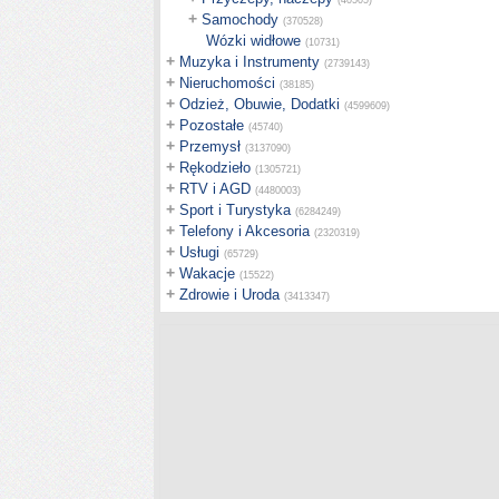
(40505)
+
Samochody
(370528)
Wózki widłowe
(10731)
+
Muzyka i Instrumenty
(2739143)
+
Nieruchomości
(38185)
+
Odzież, Obuwie, Dodatki
(4599609)
+
Pozostałe
(45740)
+
Przemysł
(3137090)
+
Rękodzieło
(1305721)
+
RTV i AGD
(4480003)
+
Sport i Turystyka
(6284249)
+
Telefony i Akcesoria
(2320319)
+
Usługi
(65729)
+
Wakacje
(15522)
+
Zdrowie i Uroda
(3413347)