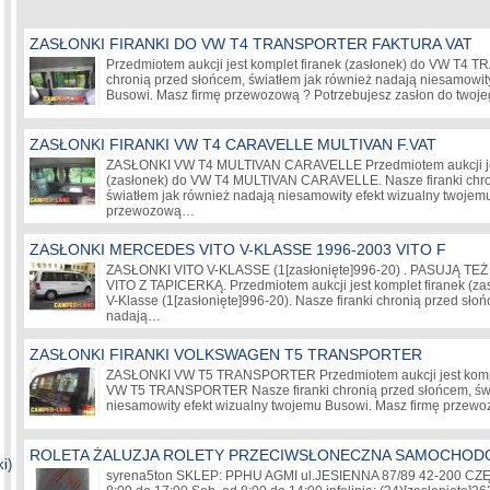
ZASŁONKI FIRANKI DO VW T4 TRANSPORTER FAKTURA VAT
Przedmiotem aukcji jest komplet firanek (zasłonek) do VW T4 
chronią przed słońcem, światłem jak również nadają niesamowit
Busowi. Masz firmę przewozową ? Potrzebujesz zasłon do twoj
ZASŁONKI FIRANKI VW T4 CARAVELLE MULTIVAN F.VAT
ZASŁONKI VW T4 MULTIVAN CARAVELLE Przedmiotem aukcji jes
(zasłonek) do VW T4 MULTIVAN CARAVELLE. Nasze firanki chro
światłem jak również nadają niesamowity efekt wizualny twojem
przewozową…
ZASŁONKI MERCEDES VITO V-KLASSE 1996-2003 VITO F
ZASŁONKI VITO V-KLASSE (1
[zasłonięte]
996-20) . PASUJĄ TEŻ
VITO Z TAPICERKĄ. Przedmiotem aukcji jest komplet firanek (za
V-Klasse (1
[zasłonięte]
996-20). Nasze firanki chronią przed sło
nadają…
ZASŁONKI FIRANKI VOLKSWAGEN T5 TRANSPORTER
ZASŁONKI VW T5 TRANSPORTER Przedmiotem aukcji jest komple
VW T5 TRANSPORTER Nasze firanki chronią przed słońcem, świ
niesamowity efekt wizualny twojemu Busowi. Masz firmę prze
ROLETA ŻALUZJA ROLETY PRZECIWSŁONECZNA SAMOCHO
i)
syrena5ton SKLEP: PPHU AGMI ul.JESIENNA 87/89 42-200 CZ