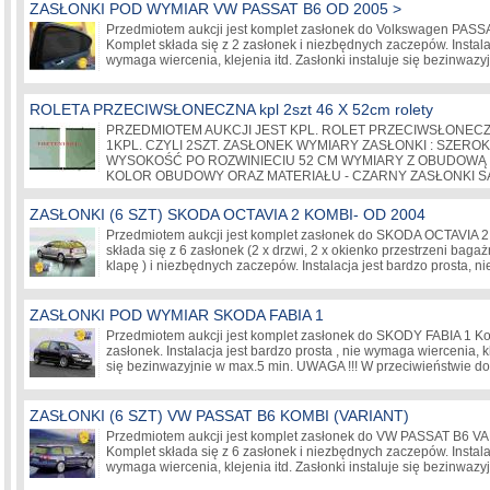
ZASŁONKI POD WYMIAR VW PASSAT B6 OD 2005 >
Przedmiotem aukcji jest komplet zasłonek do Volkswagen PASSA
Komplet składa się z 2 zasłonek i niezbędnych zaczepów. Instalac
wymaga wiercenia, klejenia itd. Zasłonki instaluje się bezinwa
ROLETA PRZECIWSŁONECZNA kpl 2szt 46 X 52cm rolety
PRZEDMIOTEM AUKCJI JEST KPL. ROLET PRZECIWSŁONE
1KPL. CZYLI 2SZT. ZASŁONEK WYMIARY ZASŁONKI : SZERO
WYSOKOŚĆ PO ROZWINIECIU 52 CM WYMIARY Z OBUDOWĄ 
KOLOR OBUDOWY ORAZ MATERIAŁU - CZARNY ZASŁONKI 
ZASŁONKI (6 SZT) SKODA OCTAVIA 2 KOMBI- OD 2004
Przedmiotem aukcji jest komplet zasłonek do SKODA OCTAVIA 2
składa się z 6 zasłonek (2 x drzwi, 2 x okienko przestrzeni bagażn
klapę ) i niezbędnych zaczepów. Instalacja jest bardzo prosta,
ZASŁONKI POD WYMIAR SKODA FABIA 1
Przedmiotem aukcji jest komplet zasłonek do SKODY FABIA 1 Kom
zasłonek. Instalacja jest bardzo prosta , nie wymaga wiercenia, kl
się bezinwazyjnie w max.5 min. UWAGA !!! W przeciwieństwie d
ZASŁONKI (6 SZT) VW PASSAT B6 KOMBI (VARIANT)
Przedmiotem aukcji jest komplet zasłonek do VW PASSAT B6 VA
Komplet składa się z 6 zasłonek i niezbędnych zaczepów. Instalac
wymaga wiercenia, klejenia itd. Zasłonki instaluje się bezinwa