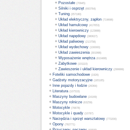
+
Pozostałe
(70945)
+
Silniki i osprzęt
(693764)
+
Tuning
(357180)
+
Układ elektryczny, zapłon
(719698)
+
Układ hamulcowy
(417653)
+
Układ kierowniczy
(123888)
+
Układ napędowy
(380627)
+
Układ paliwowy
(213758)
+
Układ wydechowy
(100000)
+
Układ zawieszenia
(301998)
+
Wyposażenie wnętrza
(610488)
+
Zabytkowe
(101110)
+
Zawieszenie i układ kierowniczy
(299999)
+
Foteliki samochodowe
(1926)
+
Gadżety motoryzacyjne
(185185)
+
Inne pojazdy i łodzie
(26364)
+
Literatura
(107533)
+
Maszyny budowlane
(24169)
+
Maszyny rolnicze
(63259)
+
Motocykle
(76878)
+
Motocykle i quady
(10787)
+
Narzędzia i sprzęt warsztatowy
(773200)
+
Opony
(782771)
+
Przyczepy, naczepy