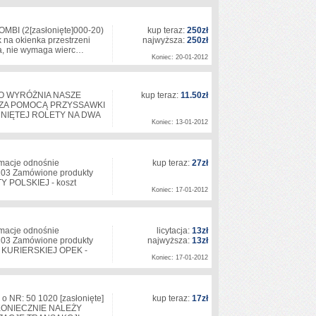
OMBI (2
[zasłonięte]
000-20)
kup teraz:
250zł
k na okienka przestrzeni
najwyższa:
250zł
sta, nie wymaga wierc…
Koniec: 20-01-2012
O WYRÓŻNIA NASZE
kup teraz:
11.50zł
 ZA POMOCĄ PRZYSSAWKI
UNIĘTEJ ROLETY NA DWA
Koniec: 13-01-2012
ormacje odnośnie
kup teraz:
27zł
203 Zamówione produkty
TY POLSKIEJ - koszt
Koniec: 17-01-2012
ormacje odnośnie
licytacja:
13zł
203 Zamówione produkty
najwyższa:
13zł
MY KURIERSKIEJ OPEK -
Koniec: 17-01-2012
o NR: 50 1020
[zasłonięte]
kup teraz:
17zł
KONIECZNIE NALEŻY