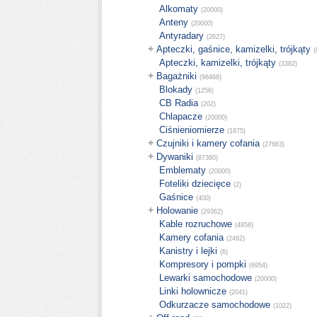
Alkomaty
(20000)
Anteny
(20000)
Antyradary
(2627)
+
Apteczki, gaśnice, kamizelki, trójkąty
(
Apteczki, kamizelki, trójkąty
(3382)
+
Bagażniki
(96468)
Blokady
(1256)
CB Radia
(202)
Chlapacze
(20000)
Ciśnieniomierze
(1875)
+
Czujniki i kamery cofania
(27663)
+
Dywaniki
(87360)
Emblematy
(20000)
Foteliki dziecięce
(2)
Gaśnice
(400)
+
Holowanie
(29362)
Kable rozruchowe
(4958)
Kamery cofania
(2492)
Kanistry i lejki
(6)
Kompresory i pompki
(6954)
Lewarki samochodowe
(20000)
Linki holownicze
(2041)
Odkurzacze samochodowe
(1022)