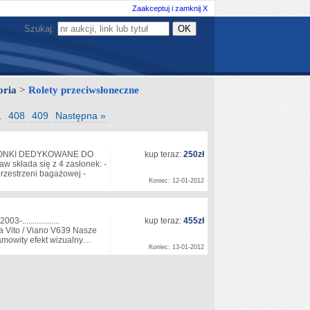
Zaakceptuj i zamknij X
Szukaj:
oria
>
Rolety przeciwsłoneczne
408
409
Następna »
…
ZASŁONKI DEDYKOWANE DO
kup teraz:
250zł
aw składa się z 4 zasłonek: -
przestrzeni bagażowej -
Koniec: 12-01-2012
...............
kup teraz:
455zł
a Vito / Viano V639 Nasze
samowity efekt wizualny…
Koniec: 13-01-2012