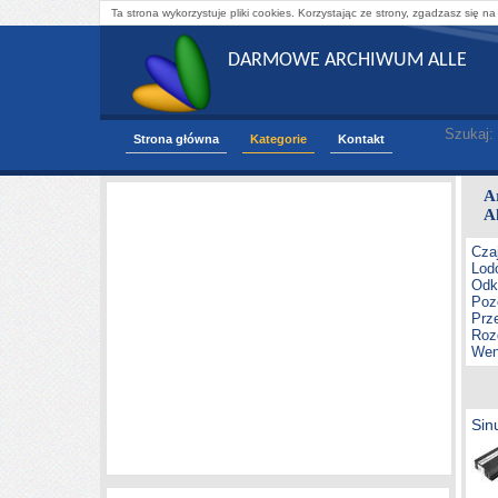
Ta strona wykorzystuje pliki cookies. Korzystając ze strony, zgadzasz się na
DARMOWE ARCHIWUM ALLE
Szukaj:
Strona główna
Kategorie
Kontakt
A
A
Czaj
Lod
Odk
Poz
Prz
Roz
Wen
Sin