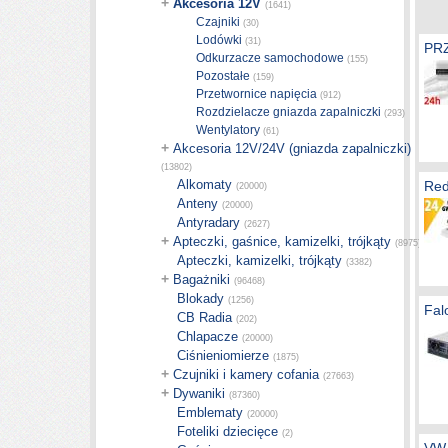
+
Akcesoria 12V
(1641)
Czajniki
(30)
Lodówki
(31)
PR
Odkurzacze samochodowe
(155)
Pozostałe
(159)
Przetwornice napięcia
(912)
Rozdzielacze gniazda zapalniczki
(293)
Wentylatory
(61)
+
Akcesoria 12V/24V (gniazda zapalniczki)
(13802)
Alkomaty
Red
(20000)
Anteny
(20000)
Antyradary
(2627)
+
Apteczki, gaśnice, kamizelki, trójkąty
(8975)
Apteczki, kamizelki, trójkąty
(3382)
+
Bagażniki
(96468)
Blokady
(1256)
Fal
CB Radia
(202)
Chlapacze
(20000)
Ciśnieniomierze
(1875)
+
Czujniki i kamery cofania
(27663)
+
Dywaniki
(87360)
Emblematy
(20000)
Foteliki dziecięce
(2)