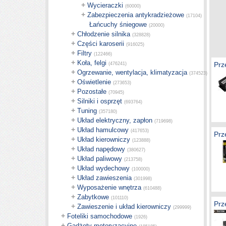
+
Wycieraczki
(60000)
+
Zabezpieczenia antykradzieżowe
(17104)
Łańcuchy śniegowe
(20000)
+
Chłodzenie silnika
(328828)
+
Części karoserii
(916025)
+
Filtry
(122466)
+
Koła, felgi
Prz
(476241)
+
Ogrzewanie, wentylacja, klimatyzacja
(374523)
+
Oświetlenie
(273653)
+
Pozostałe
(70945)
+
Silniki i osprzęt
(693764)
+
Tuning
(357180)
+
Układ elektryczny, zapłon
(719698)
+
Układ hamulcowy
(417653)
Prz
+
Układ kierowniczy
(123888)
+
Układ napędowy
(380627)
+
Układ paliwowy
(213758)
+
Układ wydechowy
(100000)
+
Układ zawieszenia
(301998)
+
Wyposażenie wnętrza
(610488)
+
Zabytkowe
(101110)
Prz
+
Zawieszenie i układ kierowniczy
(299999)
+
Foteliki samochodowe
(1926)
+
Gadżety motoryzacyjne