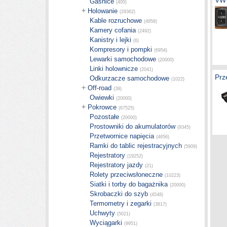
VW
Gaśnice
(400)
+
Holowanie
(29362)
Kable rozruchowe
(4958)
Kamery cofania
(2492)
Kanistry i lejki
(6)
Kompresory i pompki
(6954)
Lewarki samochodowe
(20000)
Linki holownicze
(2041)
Prz
Odkurzacze samochodowe
(1022)
+
Off-road
(39)
Owiewki
(20000)
+
Pokrowce
(67525)
Pozostałe
(20000)
Prostowniki do akumulatorów
(9345)
Przetwornice napięcia
(4656)
Ramki do tablic rejestracyjnych
(5909)
Rejestratory
(19252)
Rejestratory jazdy
(21)
Rolety przeciwsłoneczne
(10223)
Siatki i torby do bagażnika
(20000)
Skrobaczki do szyb
(4548)
Termometry i zegarki
(3817)
Uchwyty
(5021)
Wyciągarki
(9951)