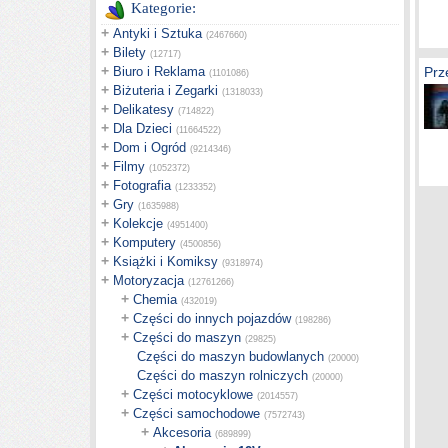
Kategorie:
+
Antyki i Sztuka
(2467660)
+
Bilety
(12717)
+
Biuro i Reklama
Prz
(1101086)
+
Biżuteria i Zegarki
(1318033)
+
Delikatesy
(714822)
+
Dla Dzieci
(11664522)
+
Dom i Ogród
(9214346)
+
Filmy
(1052372)
+
Fotografia
(1233352)
+
Gry
(1635988)
+
Kolekcje
(4951400)
+
Komputery
(4500856)
+
Książki i Komiksy
(9318974)
+
Motoryzacja
(12761266)
+
Chemia
(432019)
+
Części do innych pojazdów
(198286)
+
Części do maszyn
(29825)
Części do maszyn budowlanych
(20000)
Części do maszyn rolniczych
(20000)
+
Części motocyklowe
(2014557)
+
Części samochodowe
(7572743)
+
Akcesoria
(689899)