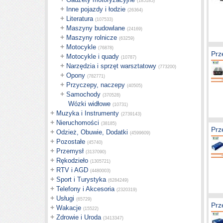
(185185)
+
Inne pojazdy i łodzie
(26364)
+
Literatura
(107533)
+
Maszyny budowlane
(24169)
+
Maszyny rolnicze
(63259)
+
Motocykle
(76878)
Prz
+
Motocykle i quady
(10787)
+
Narzędzia i sprzęt warsztatowy
(773200)
+
Opony
(782771)
+
Przyczepy, naczepy
(40505)
+
Samochody
(370528)
Wózki widłowe
(10731)
+
Muzyka i Instrumenty
(2739143)
+
Nieruchomości
(38185)
Prz
+
Odzież, Obuwie, Dodatki
(4599609)
+
Pozostałe
(45740)
+
Przemysł
(3137090)
+
Rękodzieło
(1305721)
+
RTV i AGD
(4480003)
+
Sport i Turystyka
(6284249)
+
Telefony i Akcesoria
(2320319)
+
Usługi
(65729)
Prz
+
Wakacje
(15522)
+
Zdrowie i Uroda
(3413347)