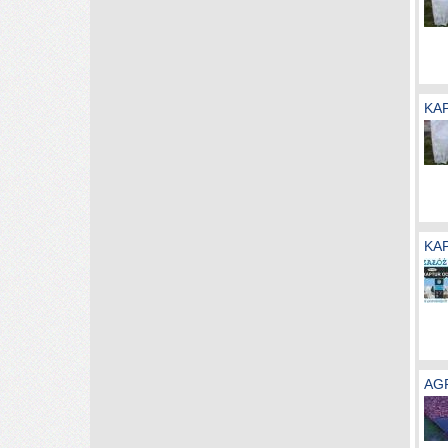
KA
KAP
AG