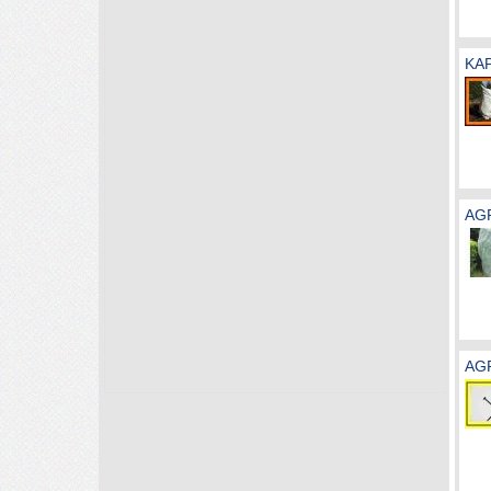
KAP
AG
AG