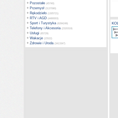
+
Pozostałe
(45740)
+
Przemysł
(3137090)
+
Rękodzieło
(1305721)
+
RTV i AGD
(4480003)
+
Sport i Turystyka
KOL
(6284249)
+
Telefony i Akcesoria
(2320319)
+
Usługi
(65729)
+
Wakacje
(15522)
+
Zdrowie i Uroda
(3413347)