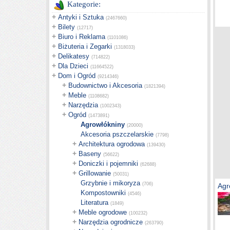
Kategorie:
+
Antyki i Sztuka
(2467660)
+
Bilety
(12717)
+
Biuro i Reklama
(1101086)
+
Biżuteria i Zegarki
(1318033)
+
Delikatesy
(714822)
+
Dla Dzieci
(11664522)
+
Dom i Ogród
(9214346)
+
Budownictwo i Akcesoria
(1821394)
+
Meble
(1108682)
+
Narzędzia
(1002343)
+
Ogród
(1473891)
Agrowłókniny
(20000)
Akcesoria pszczelarskie
(7798)
+
Architektura ogrodowa
(139430)
+
Baseny
(56622)
+
Doniczki i pojemniki
(62688)
+
Grillowanie
(50031)
Grzybnie i mikoryza
(706)
Agr
Kompostowniki
(4546)
Literatura
(1849)
+
Meble ogrodowe
(100232)
+
Narzędzia ogrodnicze
(263790)