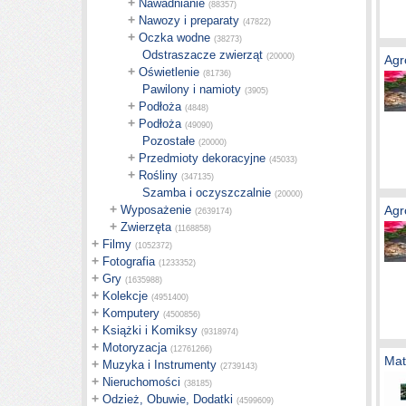
+
Nawadnianie
(88357)
+
Nawozy i preparaty
(47822)
+
Oczka wodne
(38273)
Odstraszacze zwierząt
(20000)
Agr
+
Oświetlenie
(81736)
Pawilony i namioty
(3905)
+
Podłoża
(4848)
+
Podłoża
(49090)
Pozostałe
(20000)
+
Przedmioty dekoracyjne
(45033)
+
Rośliny
(347135)
Szamba i oczyszczalnie
(20000)
+
Wyposażenie
Agr
(2639174)
+
Zwierzęta
(1168858)
+
Filmy
(1052372)
+
Fotografia
(1233352)
+
Gry
(1635988)
+
Kolekcje
(4951400)
+
Komputery
(4500856)
+
Książki i Komiksy
(9318974)
+
Motoryzacja
(12761266)
Mat
+
Muzyka i Instrumenty
(2739143)
+
Nieruchomości
(38185)
+
Odzież, Obuwie, Dodatki
(4599609)