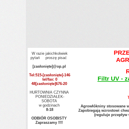
PRZE
W razie jakichkolwiek
pytań proszę pisać
AGR
[zasłonięte]
@op.pl
Tel:515-
[zasłonięte]
-146
Filtr UV -
tel/fax: 0
48
[zasłonięte]
676-20
HURTOWNIA CZYNNA
PONIEDZIAŁEK-
SOBOTA
w godzinach
Agrowłókniny stosowane w r
8-18
Zapobiegają wzrostowi chwa
(reguluje przepływ
ODBIÓR OSOBISTY
Zapraszamy !!!!