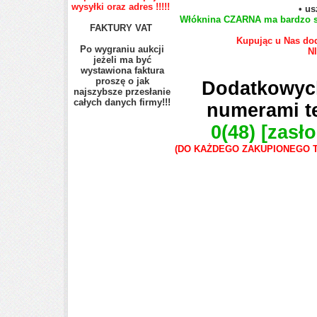
wysyłki oraz adres !!!!!
• us
Włóknina CZARNA ma bardzo sz
FAKTURY VAT
Kupując u Nas dod
Po wygraniu aukcji
NI
jeżeli ma być
wystawiona faktura
proszę o jak
Dodatkowych
najszybsze przesłanie
całych danych firmy!!!
numerami te
0(48)
[zasło
(DO KAŻDEGO ZAKUPIONEGO 