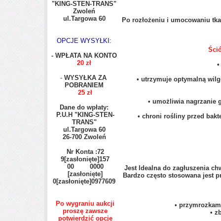
"KING-STEN-TRANS"
Zwoleń
ul.Targowa 60
Po rozłożeniu i umocowaniu tka
OPCJE WYSYŁKI:
Ści
- WPŁATA NA KONTO
20 zł
•
-
WYSYŁKA ZA
• utrzymuje optymalną wil
POBRANIEM
25 zł
• umożliwia nagrzanie
Dane do wpłaty:
P.U.H "KING-STEN-
• chroni rośliny przed bak
TRANS"
ul.Targowa 60
26-700 Zwoleń
Nr Konta :72
9
[zasłonięte]
157
00 0000
Jest Idealna do zagłuszenia ch
[zasłonięte]
Bardzo często stosowana jest p
0
[zasłonięte]
0977609
Po wygraniu aukcji
• przymrozkam
proszę zawsze
• z
potwierdzić opcje