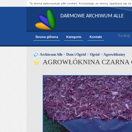
Ta strona wykorzystuje pliki cookies. Korzystając ze strony, zgadzasz się na
DARMOWE ARCHIWUM ALLE
Szukaj:
Strona główna
Kategorie
Kontakt
Archiwum Alle
>
Dom i Ogród
>
Ogród
>
Agrowłókniny
AGROWŁÓKNINA CZARNA GRU