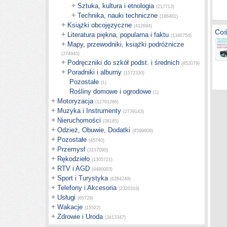
+
Sztuka, kultura i etnologia
(217713)
+
Technika, nauki techniczne
(186481)
+
Książki obcojęzyczne
(412694)
Coś
+
Literatura piękna, popularna i faktu
(1346754)
+
Mapy, przewodniki, książki podróżnicze
(274945)
+
Podręczniki do szkół podst. i średnich
(852079)
+
Poradniki i albumy
(1572330)
Pozostałe
(1)
Rośliny domowe i ogrodowe
(1)
+
Motoryzacja
(12761266)
+
Muzyka i Instrumenty
(2739143)
+
Nieruchomości
(38185)
+
Odzież, Obuwie, Dodatki
(4599609)
+
Pozostałe
(45740)
+
Przemysł
(3137090)
+
Rękodzieło
(1305721)
+
RTV i AGD
(4480003)
+
Sport i Turystyka
(6284249)
+
Telefony i Akcesoria
(2320319)
+
Usługi
(65729)
+
Wakacje
(15522)
+
Zdrowie i Uroda
(3413347)