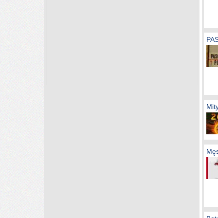
PAS
Mit
Męs