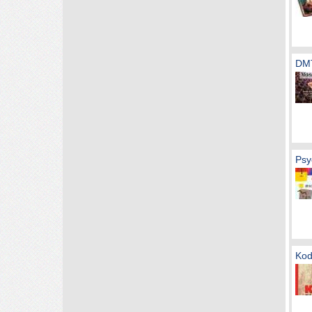
DMT
Psy
Kod