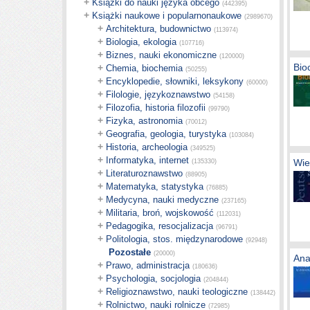
+
Książki do nauki języka obcego
(442395)
+
Książki naukowe i popularnonaukowe
(2989670)
+
Architektura, budownictwo
(113974)
+
Biologia, ekologia
(107716)
+
Biznes, nauki ekonomiczne
(120000)
Bio
+
Chemia, biochemia
(50255)
+
Encyklopedie, słowniki, leksykony
(60000)
+
Filologie, językoznawstwo
(54158)
+
Filozofia, historia filozofii
(99790)
+
Fizyka, astronomia
(70012)
+
Geografia, geologia, turystyka
(103084)
+
Historia, archeologia
(349525)
+
Informatyka, internet
Wie
(135330)
+
Literaturoznawstwo
(88905)
+
Matematyka, statystyka
(76885)
+
Medycyna, nauki medyczne
(237165)
+
Militaria, broń, wojskowość
(112031)
+
Pedagogika, resocjalizacja
(96791)
+
Politologia, stos. międzynarodowe
(92948)
Pozostałe
(20000)
Ana
+
Prawo, administracja
(180636)
+
Psychologia, socjologia
(204844)
+
Religioznawstwo, nauki teologiczne
(138442)
+
Rolnictwo, nauki rolnicze
(72985)