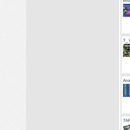
Bot
T_ 
Ana
TAR