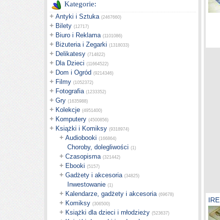
Kategorie:
+
Antyki i Sztuka
(2467660)
+
Bilety
(12717)
+
Biuro i Reklama
(1101086)
+
Biżuteria i Zegarki
(1318033)
+
Delikatesy
(714822)
+
Dla Dzieci
(11664522)
+
Dom i Ogród
(9214346)
+
Filmy
(1052372)
+
Fotografia
(1233352)
+
Gry
(1635988)
+
Kolekcje
(4951400)
+
Komputery
(4500856)
+
Książki i Komiksy
(9318974)
+
Audiobooki
(166864)
Choroby, dolegliwości
(1)
+
Czasopisma
(321442)
+
Ebooki
(5157)
+
Gadżety i akcesoria
(34825)
Inwestowanie
(1)
+
Kalendarze, gadżety i akcesoria
(69678)
IRE
+
Komiksy
(306500)
+
Książki dla dzieci i młodzieży
(523637)