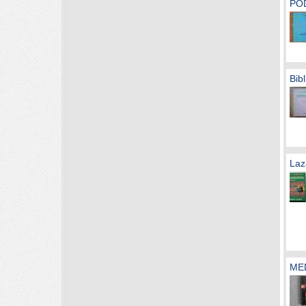
PO
Bibl
La
MED