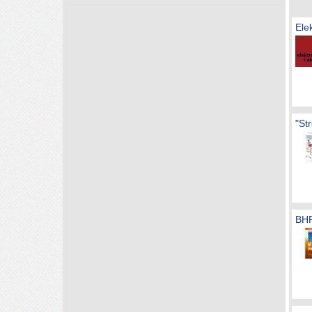
Ele
"St
BHP