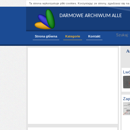
Ta strona wykorzystuje pliki cookies. Korzystając ze strony, zgadzasz się na
DARMOWE ARCHIWUM ALLE
Szukaj:
Strona główna
Kategorie
Kontakt
A
Lwó
Zap