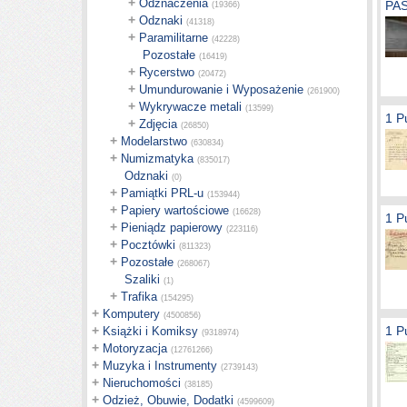
+
Odznaczenia
PAS
(19366)
+
Odznaki
(41318)
+
Paramilitarne
(42228)
Pozostałe
(16419)
+
Rycerstwo
(20472)
+
Umundurowanie i Wyposażenie
(261900)
+
Wykrywacze metali
(13599)
1 P
+
Zdjęcia
(26850)
+
Modelarstwo
(630834)
+
Numizmatyka
(835017)
Odznaki
(0)
+
Pamiątki PRL-u
(153944)
+
Papiery wartościowe
(16628)
1 P
+
Pieniądz papierowy
(223116)
+
Pocztówki
(811323)
+
Pozostałe
(268067)
Szaliki
(1)
+
Trafika
(154295)
+
Komputery
(4500856)
+
1 P
Książki i Komiksy
(9318974)
+
Motoryzacja
(12761266)
+
Muzyka i Instrumenty
(2739143)
+
Nieruchomości
(38185)
+
Odzież, Obuwie, Dodatki
(4599609)