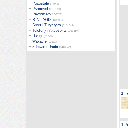
+
Pozostałe
(45740)
+
Przemysł
(3137090)
+
Rękodzieło
(1305721)
+
RTV i AGD
(4480003)
+
Sport i Turystyka
(6284249)
+
Telefony i Akcesoria
(2320319)
+
Usługi
(65729)
+
Wakacje
(15522)
+
Zdrowie i Uroda
(3413347)
1 P
1 P