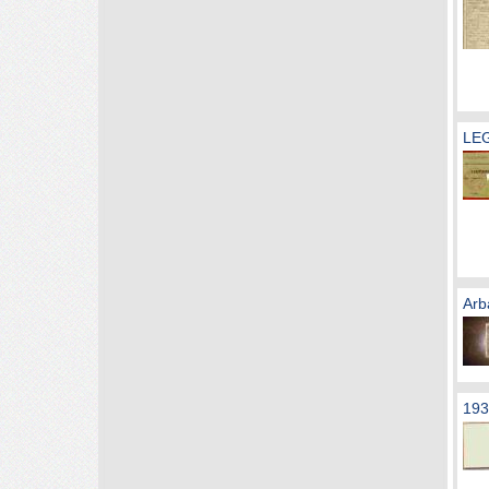
LE
Arb
193