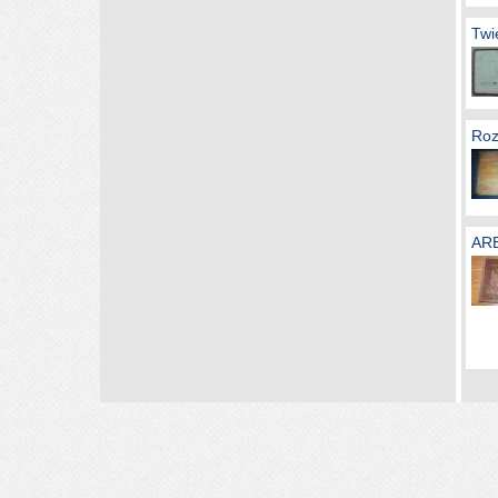
Twi
Roz
ARB