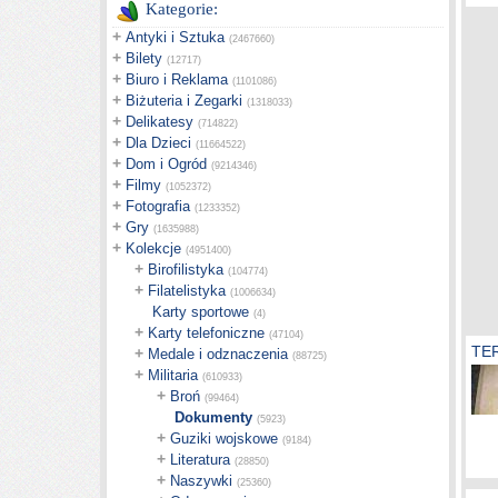
Kategorie:
+
Antyki i Sztuka
(2467660)
+
Bilety
(12717)
+
Biuro i Reklama
(1101086)
+
Biżuteria i Zegarki
(1318033)
+
Delikatesy
(714822)
+
Dla Dzieci
(11664522)
+
Dom i Ogród
(9214346)
+
Filmy
(1052372)
+
Fotografia
(1233352)
+
Gry
(1635988)
+
Kolekcje
(4951400)
+
Birofilistyka
(104774)
+
Filatelistyka
(1006634)
Karty sportowe
(4)
+
Karty telefoniczne
(47104)
TE
+
Medale i odznaczenia
(88725)
+
Militaria
(610933)
+
Broń
(99464)
Dokumenty
(5923)
+
Guziki wojskowe
(9184)
+
Literatura
(28850)
+
Naszywki
(25360)