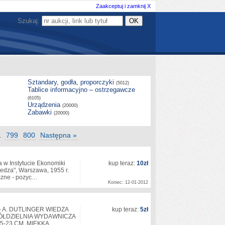
Zaakceptuj i zamknij X
Szukaj:
Sztandary, godła, proporczyki
(5012)
Tablice informacyjno – ostrzegawcze
(6105)
Urządzenia
(20000)
Zabawki
(20000)
799
800
Następna »
…
 w Instytucie Ekonomiki
kup teraz:
10zł
dza", Warszawa, 1955 r.
eczne - pozyc…
Koniec: 12-01-2012
- A. DUTLINGER WIEDZA
kup teraz:
5zł
ŁDZIELNIA WYDAWNICZA
5-23 CM. MIĘKKA