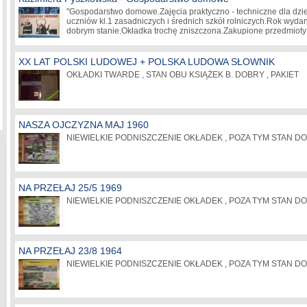
"Gospodarstwo domowe.Zajęcia praktyczno - techniczne dla dzi
uczniów kl.1 zasadniczych i średnich szkół rolniczych.Rok wyda
dobrym stanie.Okładka trochę zniszczona.Zakupione przedmiot
XX LAT POLSKI LUDOWEJ + POLSKA LUDOWA SŁOWNIK
OKŁADKI TWARDE , STAN OBU KSIĄŻEK B. DOBRY , PAKIET
NASZA OJCZYZNA MAJ 1960
NIEWIELKIE PODNISZCZENIE OKŁADEK , POZA TYM STAN DOB
NA PRZEŁAJ 25/5 1969
NIEWIELKIE PODNISZCZENIE OKŁADEK , POZA TYM STAN DO
NA PRZEŁAJ 23/8 1964
NIEWIELKIE PODNISZCZENIE OKŁADEK , POZA TYM STAN DO