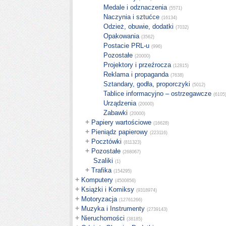
Medale i odznaczenia
(5571)
Naczynia i sztućce
(16134)
Odzież, obuwie, dodatki
(7032)
Opakowania
(3562)
Postacie PRL-u
(996)
Pozostałe
(20000)
Projektory i przeźrocza
(12815)
Reklama i propaganda
(7638)
Sztandary, godła, proporczyki
(5012)
Tablice informacyjno – ostrzegawcze
(6105
Urządzenia
(20000)
Zabawki
(20000)
+
Papiery wartościowe
(16628)
+
Pieniądz papierowy
(223116)
+
Pocztówki
(811323)
+
Pozostałe
(268067)
Szaliki
(1)
+
Trafika
(154295)
+
Komputery
(4500856)
+
Książki i Komiksy
(9318974)
+
Motoryzacja
(12761266)
+
Muzyka i Instrumenty
(2739143)
+
Nieruchomości
(38185)