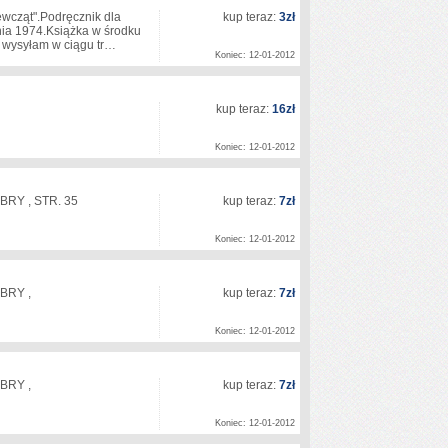
ewcząt".Podręcznik dla
kup teraz:
3zł
nia 1974.Książka w środku
y wysyłam w ciągu tr…
Koniec: 12-01-2012
kup teraz:
16zł
Koniec: 12-01-2012
RY , STR. 35
kup teraz:
7zł
Koniec: 12-01-2012
BRY ,
kup teraz:
7zł
Koniec: 12-01-2012
BRY ,
kup teraz:
7zł
Koniec: 12-01-2012