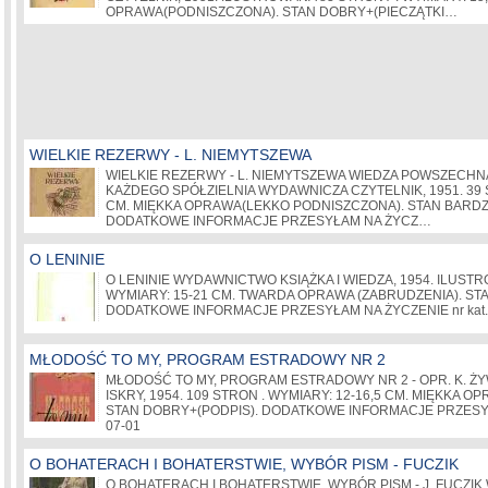
OPRAWA(PODNISZCZONA). STAN DOBRY+(PIECZĄTKI…
WIELKIE REZERWY - L. NIEMYTSZEWA
WIELKIE REZERWY - L. NIEMYTSZEWA WIEDZA POWSZECHNA
KAŻDEGO SPÓŁZIELNIA WYDAWNICZA CZYTELNIK, 1951. 39 
CM. MIĘKKA OPRAWA(LEKKO PODNISZCZONA). STAN BARDZO
DODATKOWE INFORMACJE PRZESYŁAM NA ŻYCZ…
O LENINIE
O LENINIE WYDAWNICTWO KSIĄŻKA I WIEDZA, 1954. ILUST
WYMIARY: 15-21 CM. TWARDA OPRAWA (ZABRUDZENIA). ST
DODATKOWE INFORMACJE PRZESYŁAM NA ŻYCZENIE nr kat.
MŁODOŚĆ TO MY, PROGRAM ESTRADOWY NR 2
MŁODOŚĆ TO MY, PROGRAM ESTRADOWY NR 2 - OPR. K. 
ISKRY, 1954. 109 STRON . WYMIARY: 12-16,5 CM. MIĘKKA 
STAN DOBRY+(PODPIS). DODATKOWE INFORMACJE PRZESYŁA
07-01
O BOHATERACH I BOHATERSTWIE, WYBÓR PISM - FUCZIK
O BOHATERACH I BOHATERSTWIE, WYBÓR PISM - J. FUCZ