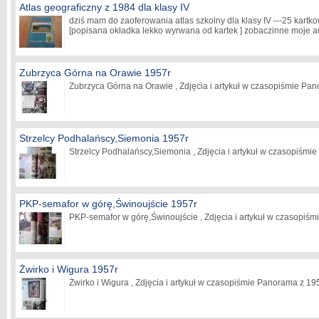
Atlas geograficzny z 1984 dla klasy IV
dziś mam do zaoferowania atlas szkolny dla klasy IV ---25 kartk
[popisana okładka lekko wyrwana od kartek ] zobaczinne moje a
Zubrzyca Górna na Orawie 1957r
Zubrzyca Górna na Orawie , Zdjęcia i artykuł w czasopiśmie Pa
Strzelcy Podhalańscy,Siemonia 1957r
Strzelcy Podhalańscy,Siemonia , Zdjęcia i artykuł w czasopiśmi
PKP-semafor w górę,Świnoujście 1957r
PKP-semafor w górę,Świnoujście , Zdjęcia i artykuł w czasopiś
Żwirko i Wigura 1957r
Żwirko i Wigura , Zdjęcia i artykuł w czasopiśmie Panorama z 19