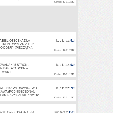
Koniec: 12-01-2012
 BIBLIOTECZKA DLA
kup teraz:
5zł
STRON . WYMIARY: 15-21
 DOBRY-(PIECZĄTKI).
Koniec: 12-01-2012
ROWANA 445 STRON .
kup teraz:
9zł
AN BARDZO DOBRY-.
 sw 06-1
Koniec: 12-01-2012
ŻYWULSKA WYDAWNICTWO
kup teraz:
7zł
OPRAWA (PODNISZCZONA).
M NA ŻYCZENIE nr kat nr
Koniec: 12-01-2012
IK WYDAWNICTWO NASZA
kup teraz:
15zł