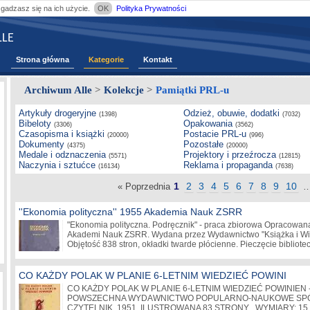
zgadzasz się na ich użycie.
OK
Polityka Prywatności
LE
Strona główna
Kategorie
Kontakt
Archiwum Alle
>
Kolekcje
>
Pamiątki PRL-u
Artykuły drogeryjne
Odzież, obuwie, dodatki
(1398)
(7032)
Bibeloty
Opakowania
(3306)
(3562)
Czasopisma i książki
Postacie PRL-u
(20000)
(996)
Dokumenty
Pozostałe
(4375)
(20000)
Medale i odznaczenia
Projektory i przeźrocza
(5571)
(12815)
Naczynia i sztućce
Reklama i propaganda
(16134)
(7638)
1
2
3
4
5
6
7
8
9
10
« Poprzednia
''Ekonomia polityczna'' 1955 Akademia Nauk ZSRR
"Ekonomia polityczna. Podręcznik" - praca zbiorowa Opracowana
Akademi Nauk ZSRR. Wydana przez Wydawnictwo "Książka i Wie
Objętość 838 stron, okładki twarde płócienne. Pieczęcie bibliot
CO KAŻDY POLAK W PLANIE 6-LETNIM WIEDZIEĆ POWINI
CO KAŻDY POLAK W PLANIE 6-LETNIM WIEDZIEĆ POWINIEN 
POWSZECHNA WYDAWNICTWO POPULARNO-NAUKOWE SPÓ
CZYTELNIK, 1951. ILUSTROWANA 83 STRONY . WYMIARY: 15,