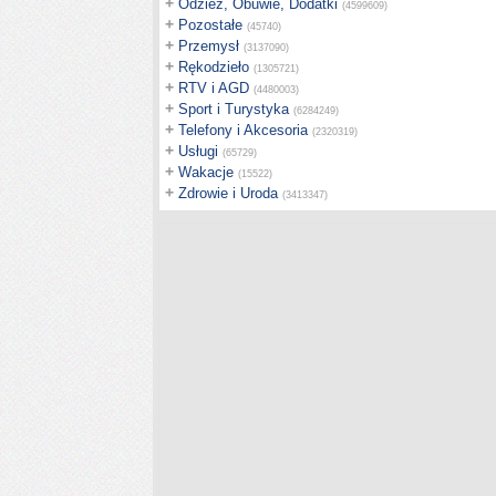
+
Odzież, Obuwie, Dodatki
(4599609)
+
Pozostałe
(45740)
+
Przemysł
(3137090)
+
Rękodzieło
(1305721)
+
RTV i AGD
(4480003)
+
Sport i Turystyka
(6284249)
+
Telefony i Akcesoria
(2320319)
+
Usługi
(65729)
+
Wakacje
(15522)
+
Zdrowie i Uroda
(3413347)