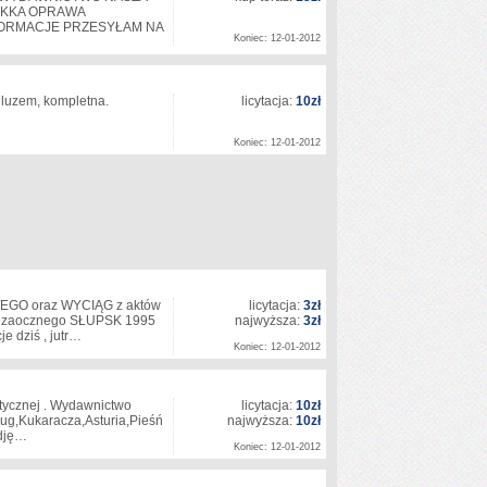
IĘKKA OPRAWA
FORMACJE PRZESYŁAM NA
Koniec: 12-01-2012
a luzem, kompletna.
licytacja:
10zł
Koniec: 12-01-2012
GO oraz WYCIĄG z aktów
licytacja:
3zł
rsu zaocznego SŁUPSK 1995
najwyższa:
3zł
je dziś , jutr…
Koniec: 12-01-2012
stycznej . Wydawnictwo
licytacja:
10zł
ług,Kukaracza,Asturia,Pieśń
najwyższa:
10zł
 zdję…
Koniec: 12-01-2012