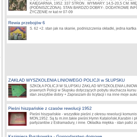
KAIĘGARNIA, 1952. 337 STRON . WYMIARY: 14,5-20,5 CM. M
(PODNISZCZONA). STAN BARDZO DOBRY-. DODATKOWE IN
ŻYCZENIE nr kat nr 07-09
Rewia przebojów 6
S. 62 +2. stan jak na skanie, podniszczenia okładki, jedna kartk
)
ZAKŁAD WYSZKOLENIA LINIOWEGO POLICJI w SŁUPSKU
SZKOŁA POLICJI W SLUPSKU ZAKLAD WYSZKOLENIA LINIOWE
prawnych Policji w Słupsku dotyczących pobytu słuchacza ku
stan zeszytów dobry + Zapraszam do licytacji i na inne moje aukc
Pieśni hiszpańskie z czasów rewolucji 1952
Pieśni hiszpańskie - wszystkie pieśni z okresu rewolucji komuni
MON,1952. Są tu m.inn.takie pieśni:Hymn Kataloński,Karabin i p
partyzantów z Estramadury, i inne. Okładka miękka - stan patrz
Kazimiera Pyszkowska - Gospodarstwo domowe