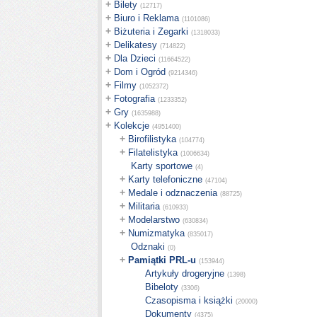
+
Bilety
(12717)
+
Biuro i Reklama
(1101086)
+
Biżuteria i Zegarki
(1318033)
+
Delikatesy
(714822)
+
Dla Dzieci
(11664522)
+
Dom i Ogród
(9214346)
+
Filmy
(1052372)
+
Fotografia
(1233352)
+
Gry
(1635988)
+
Kolekcje
(4951400)
+
Birofilistyka
(104774)
+
Filatelistyka
(1006634)
Karty sportowe
(4)
+
Karty telefoniczne
(47104)
+
Medale i odznaczenia
(88725)
+
Militaria
(610933)
+
Modelarstwo
(630834)
+
Numizmatyka
(835017)
Odznaki
(0)
+
Pamiątki PRL-u
(153944)
Artykuły drogeryjne
(1398)
Bibeloty
(3306)
Czasopisma i książki
(20000)
Dokumenty
(4375)