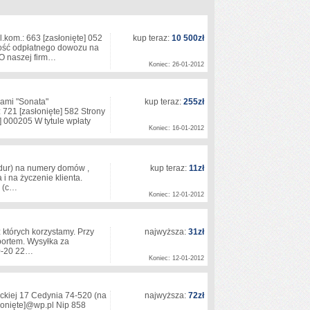
l.kom.: 663
[zasłonięte]
052
kup teraz:
10 500zł
iwość odpłatnego dowozu na
 O naszej firm…
Koniec: 26-01-2012
 nami "Sonata"
kup teraz:
255zł
: 721
[zasłonięte]
582 Strony
]
000205 W tytule wpłaty
Koniec: 16-01-2012
rodur) na numery domów ,
kup teraz:
11zł
i na życzenie klienta.
er (c…
Koniec: 12-01-2012
 których korzystamy. Przy
najwyższa:
31zł
ortem. Wysyłka za
 10-20 22…
Koniec: 12-01-2012
ickiej 17 Cedynia 74-520 (na
najwyższa:
72zł
łonięte]
@wp.pl Nip 858