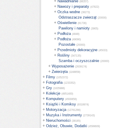
+
Nawadnianie
(88357)
+
Nawozy i preparaty
(47822)
+
Oczka wodne
(38273)
Odstraszacze zwierząt
(20000)
+
Oświetlenie
(81736)
Pawilony i namioty
(3905)
+
Podłoża
(4848)
+
Podłoża
(49090)
Pozostałe
(20000)
+
Przedmioty dekoracyjne
(45033)
+
Rośliny
(347135)
Szamba i oczyszczalnie
(20000)
+
Wyposażenie
(2639174)
+
Zwierzęta
(1168858)
+
Filmy
(1052372)
+
Fotografia
(1233352)
+
Gry
(1635988)
+
Kolekcje
(4951400)
+
Komputery
(4500856)
+
Książki i Komiksy
(9318974)
+
Motoryzacja
(12761266)
+
Muzyka i Instrumenty
(2739143)
+
Nieruchomości
(38185)
+
Odzież, Obuwie, Dodatki
(4599609)