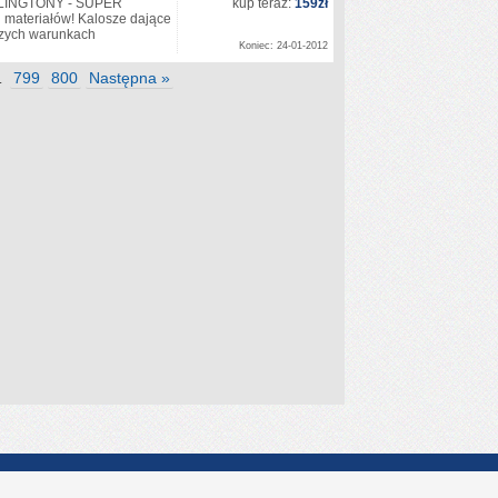
LINGTONY - SUPER
kup teraz:
159zł
 materiałów! Kalosze dające
szych warunkach
Koniec: 24-01-2012
799
800
Następna »
…