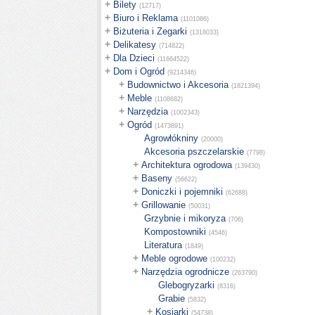
+
Bilety
(12717)
+
Biuro i Reklama
(1101086)
+
Biżuteria i Zegarki
(1318033)
+
Delikatesy
(714822)
+
Dla Dzieci
(11664522)
+
Dom i Ogród
(9214346)
+
Budownictwo i Akcesoria
(1821394)
+
Meble
(1108682)
+
Narzędzia
(1002343)
+
Ogród
(1473891)
Agrowłókniny
(20000)
Akcesoria pszczelarskie
(7798)
+
Architektura ogrodowa
(139430)
+
Baseny
(56622)
+
Doniczki i pojemniki
(62688)
+
Grillowanie
(50031)
Grzybnie i mikoryza
(706)
Kompostowniki
(4546)
Literatura
(1849)
+
Meble ogrodowe
(100232)
+
Narzędzia ogrodnicze
(263790)
Glebogryzarki
(8316)
Grabie
(5832)
+
Kosiarki
(54738)