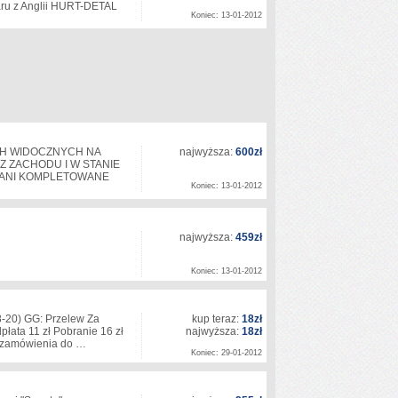
ru z Anglii HURT-DETAL
Koniec: 13-01-2012
CH WIDOCZNYCH NA
najwyższa:
600zł
Z ZACHODU I W STANIE
Ę ANI KOMPLETOWANE
Koniec: 13-01-2012
najwyższa:
459zł
Koniec: 13-01-2012
8-20) GG: Przelew Za
kup teraz:
18zł
płata 11 zł Pobranie 16 zł
najwyższa:
18zł
ji zamówienia do …
Koniec: 29-01-2012