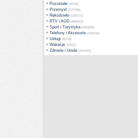
+
Pozostałe
(45740)
+
Przemysł
(3137090)
+
Rękodzieło
(1305721)
+
RTV i AGD
(4480003)
+
Sport i Turystyka
(6284249)
+
Telefony i Akcesoria
(2320319)
+
Usługi
(65729)
+
Wakacje
(15522)
+
Zdrowie i Uroda
(3413347)