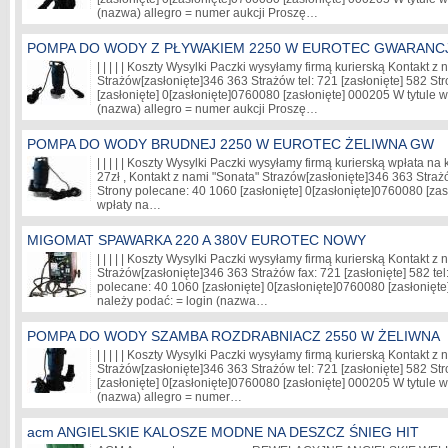
(nazwa) allegro = numer aukcji Proszę…
POMPA DO WODY Z PŁYWAKIEM 2250 W EUROTEC GWARANC
| | | | | Koszty Wysylki Paczki wysyłamy firmą kurierską Kontakt z
Strażów
[zasłonięte]
346 363 Strażów tel: 721
[zasłonięte]
582 Str
[zasłonięte]
0
[zasłonięte]
0760080
[zasłonięte]
000205 W tytule wp
(nazwa) allegro = numer aukcji Proszę…
POMPA DO WODY BRUDNEJ 2250 W EUROTEC ŻELIWNA GW
| | | | | Koszty Wysylki Paczki wysyłamy firmą kurierską wpłata na
27zł , Kontakt z nami "Sonata" Strazów
[zasłonięte]
346 363 Straż
Strony polecane: 40 1060
[zasłonięte]
0
[zasłonięte]
0760080
[zas
wpłaty na…
MIGOMAT SPAWARKA 220 A 380V EUROTEC NOWY
| | | | | Koszty Wysylki Paczki wysyłamy firmą kurierską Kontakt z
Strażów
[zasłonięte]
346 363 Strażów fax: 721
[zasłonięte]
582 tel
polecane: 40 1060
[zasłonięte]
0
[zasłonięte]
0760080
[zasłonięte
należy podać: = login (nazwa…
POMPA DO WODY SZAMBA ROZDRABNIACZ 2550 W ŻELIWNA
| | | | | Koszty Wysylki Paczki wysyłamy firmą kurierską Kontakt z
Strażów
[zasłonięte]
346 363 Strażów tel: 721
[zasłonięte]
582 Str
[zasłonięte]
0
[zasłonięte]
0760080
[zasłonięte]
000205 W tytule wp
(nazwa) allegro = numer…
acm ANGIELSKIE KALOSZE MODNE NA DESZCZ ŚNIEG HIT