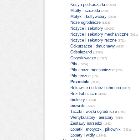
Kosy i podkaszarki
(20000)
Miotły i szczotki
(2385)
Motyki i kultywatory
(2893)
Noże ogrodnicze
(1818)
Nożyce i sekatory
(20000)
Nożyce i sekatory mechaniczne
(2021)
Nożyce i sekatory ręczne
(3711)
Odkurzacze i dmuchawy
(6830)
Odśnieżarki
(13375)
Opryskiwacze
(15397)
Piły
(15859)
Piły i noże mechaniczne
(820)
Piły ręczne
(379)
Pozostałe
(20000)
Rękawice i odzież ochronna
(8117)
Rozdrabniacze
(4836)
Siekiery
(14224)
Siewniki
(2242)
Taczki i wózki ogrodnicze
(7559)
Wertykulatory i aeratory
(7816)
Zestawy narzędzi
(1682)
Łopatki, motyczki, pikowniki
(5491)
Łopaty i widły
(17449)