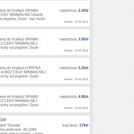
amy do licytacji GRABKI
najwyższa:
2.20zł
ENY MINIMALNEJ (każdy
szczególne: Duże - być może
Koniec: 12-01-2012
amy do licytacji GRABKI
najwyższa:
3.50zł
BEZ CENY MINIMALNEJ
 Cechy szczególne: Duże -
Koniec: 12-01-2012
amy do licytacji ŁOPATKA
najwyższa:
5.20zł
CJA BEZ CENY MINIMALNEJ
 Cechy szczególne: Duże -
Koniec: 12-01-2012
amy do licytacji GRABKI
najwyższa:
4.90zł
BEZ CENY MINIMALNEJ
 Cechy szczególne: Duże -
Koniec: 12-01-2012
 GW
 nami "Sonata"
kup teraz:
179zł
ony polecane: 40 1060
łaty należy podać: = login