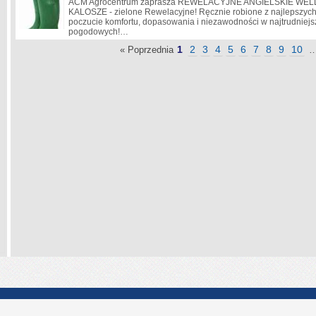
ACM Agrocentrum zaprasza REWELACYJNE ANGIELSKIE WEL
KALOSZE - zielone Rewelacyjne! Ręcznie robione z najlepszych
poczucie komfortu, dopasowania i niezawodności w najtrudniej
pogodowych!…
1
2
3
4
5
6
7
8
9
10
« Poprzednia
Darmowe Archiwum Alle
|
Polityka Prywatności
|
Kontakt