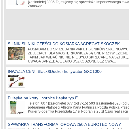
[zasłonięte]
3936 Zajmujemy się sprzedażą importowanego towa
Zamówie…
SILNIK SILNIKI CZEŚCI DO KOSIARKA AGREGAT SKOCZEK
POSIADAM DO SPRZEDANIA PAKIET SILNIKÓW SPALINOWY
ZDJĘCIACH DLA MAJSTERKOWICZA SĄ ONE PRZYWIEZIONE 
TAKIM JAK WIDAĆ NIC NIE NIE BYŁO SKRĘCANE NA SZTUK
UWAGA SPRZEDAJE JAKO USZKODZONE BEZ GWA…
INWAZJA CEN!! Black&Decker kultywator GXC1000
Pułapka na krety i nornice Łapka typ E
Telefon: 607
[zasłonięte]
677 (od 7-15) 503
[zasłonięte]
028 (od 
pobraniem Płatności Allegro Karta Płatnicza Poczta Polska Przed
Kurier Siódemka Przedpłata 17 zł Pobranie 25 zł Czas realizac
SPAWARKA TRANSFORMATOROWA 250 A EUROTEC NOWY