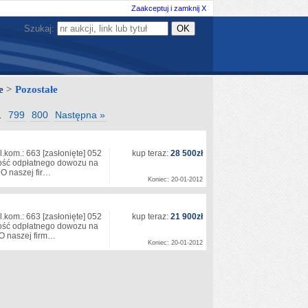
Zaakceptuj i zamknij X
Szukaj:
ze
>
Pozostałe
799
800
Następna »
…
l.kom.: 663
[zasłonięte]
052
kup teraz:
28 500zł
iwość odpłatnego dowozu na
 O naszej fir…
Koniec: 20-01-2012
l.kom.: 663
[zasłonięte]
052
kup teraz:
21 900zł
iwość odpłatnego dowozu na
 O naszej firm…
Koniec: 20-01-2012