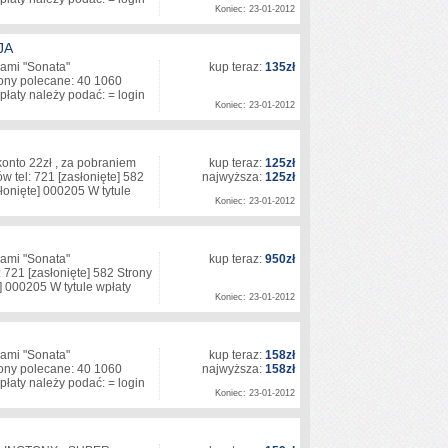
Koniec: 23-01-2012
JA
 nami "Sonata"
kup teraz:
135zł
ony polecane: 40 1060
łaty należy podać: = login
Koniec: 23-01-2012
 konto 22zł , za pobraniem
kup teraz:
125zł
ów tel: 721
[zasłonięte]
582
najwyższa:
125zł
łonięte]
000205 W tytule
Koniec: 23-01-2012
 nami "Sonata"
kup teraz:
950zł
: 721
[zasłonięte]
582 Strony
]
000205 W tytule wpłaty
Koniec: 23-01-2012
 nami "Sonata"
kup teraz:
158zł
ony polecane: 40 1060
najwyższa:
158zł
łaty należy podać: = login
Koniec: 23-01-2012