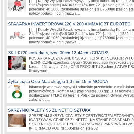
| | | | | Koszty Wysylki Paczki wysyłamy firmą kurierską Kontakt z
Strażów
[zasłonięte]
346 363 Strażów fax: 721
[zasłonięte]
582 tel
polecane: 40 1060
[zasłonięte]
0
[zasłonięte]
0760080
[zasłonięte
należy podać: = login (nazwa…
SPAWARKA INWERTOROWA 220 V 200 A MMA IGBT EUROTEC
| | | | | Koszty Wysylki Paczki wysyłamy firmą kurierską Kontakt z
Strażów
[zasłonięte]
346 363 Strażów fax: 721
[zasłonięte]
582 tel
polecane: 40 1060
[zasłonięte]
0
[zasłonięte]
0760080
[zasłonięte
należy podać: = login (nazwa…
SKIL 0720 kosiarka ręczna 30cm 12-44cm +GRATIS!
KOSIARKA RĘCZNA SKIL 0720 AS + ! GRATIS ! SEKATOR W 
TECHNICZNE szerokość cięcia - 30cm regulacja wysokości cię
kosza - 25L waga - 7,1kg OPIS PRODUKTU System „ŁATWE 
litrowy wore…
Żyłka tnąca Oleo-Mac okrągła 1,3 mm 15 m MOCNA
Informacje wsprawie wysyłki i odnośnie przedmiotu: e-mail: Inf
przedmiotów: tel. kom.: 0 662
[zasłonięte]
883 gg: 11
[zasłonięte]
dostarczamy TYLKO na terenie Polski za pośrednictwem: Wysyłka 
zależny od…
SKRZYNIOPALETY 95 ZŁ NETTO SZTUKA
SPRZEDAM SKRZYNIOPALETY Z CERTYFIKATEM FITOSANI
IWARZYWA W CENIE 95 ZŁ NETTO . NA STANIE POSIADAMY 2
SKRZYNIOPALET-SUCHYCH ZAPRASZAMY PAŃSTWA DO WS
INFORMACIJ POD NR.605
[zasłonięte]
252