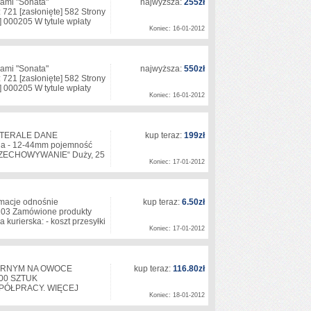
 nami "Sonata"
najwyższa:
255zł
: 721
[zasłonięte]
582 Strony
]
000205 W tytule wpłaty
Koniec: 16-01-2012
 nami "Sonata"
najwyższa:
550zł
: 721
[zasłonięte]
582 Strony
]
000205 W tytule wpłaty
Koniec: 16-01-2012
FUTERALE DANE
kup teraz:
199zł
cia - 12-44mm pojemność
PRZECHOWYWANIE“ Duży, 25
Koniec: 17-01-2012
ormacje odnośnie
kup teraz:
6.50zł
203 Zamówione produkty
kurierska: - koszt przesyłki
Koniec: 17-01-2012
TARNYM NA OWOCE
kup teraz:
116.80zł
00 SZTUK
PÓŁPRACY. WIĘCEJ
Koniec: 18-01-2012