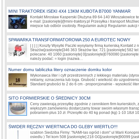
MINI TRAKTOREK ISEKI 4X4 13KM KUBOTA B7000 YANMAR
Kontakt Mirosław Kasperski Dłużyna 89 64-140 Włoszakowice te
e-mail:
[zasłonięte]
@mini-traktory.pl Przesyłka i transport Możl
miejsce lub odbiór osobisty. Regulamin aukcji Regulamin aukcji
SPAWARKA TRANSFORMATOROWA 250 A EUROTEC NOWY
| | | | | Koszty Wysylki Paczki wysyłamy firmą kurierską Kontakt z
Strażów
[zasłonięte]
346 363 Strażów fax: 721
[zasłonięte]
582 tel
polecane: 40 1060
[zasłonięte]
0
[zasłonięte]
0760080
[zasłonięte
należy podać: = login (nazwa…
Numer domu tabliczka litery oznaczenie domku kolor
Wykonawca liter i cyfr przestrzennych z lekkiego materiału (sty
reklamy, oznaczenia lub loga. Grubość i wielkość do uzgodnienia 
Standard grubości to 2 do 6 cm - proporcjonalnie - wysokość lit
SITO FORMIERSKIE O ŚREDNICY 30CM
Ceny zawierają przesyłkę zgodnie z cennikiem firm kurierskich, z
większym zamówieniu dostarczamy towar swoim własnym transp
pobraniem plus 10 zł. Przesyłki do 40 kg ponad (kg) 1-10 18zł
ŚWIDER RĘCZNY WIERTNICA DO GLEBY WIERTŁO!!!
szablon Siedziba Firmy: "NAMI-las ogród i dom" ul Marii Konopn
osiedlu ) Tel kom 508
[zasłonięte]
218 GG
[zasłonięte]
90099
[zas