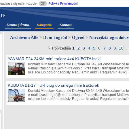
zgadzasz się na ich użycie.
OK
Polityka Prywatności
LE
Strona główna
Kategorie
Kontakt
Archiwum Alle
>
Dom i ogród
>
Ogród
>
Narzędzia ogrodnic
1
2
3
4
5
6
7
8
9
10
« Poprzednia
YANMAR F24 24KM mini traktor 4x4 KUBOTA Iseki
Kontakt Mirosław Kasperski Dłużyna 89 64-140 Włoszakowice te
e-mail:
[zasłonięte]
@mini-traktory.pl Przesyłka i transport Możl
miejsce lub odbiór osobisty. Regulamin aukcji Regulamin aukcji.
KUBOTA B1-17 TUR pług do śniegu mini traktorek
Kontakt Mirosław Kasperski Dłużyna 89 64-140 Włoszakowice te
e-mail:
[zasłonięte]
@mini-traktory.pl Przesyłka i transport Możl
miejsce lub odbiór osobisty. Regulamin aukcji Regulamin aukcji