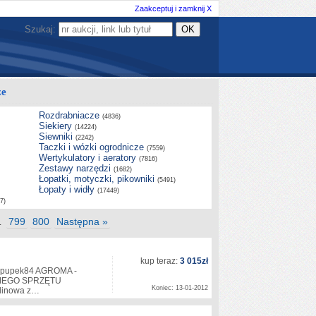
Zaakceptuj i zamknij X
Szukaj:
ze
Rozdrabniacze
(4836)
Siekiery
(14224)
Siewniki
(2242)
Taczki i wózki ogrodnicze
(7559)
Wertykulatory i aeratory
(7816)
Zestawy narzędzi
(1682)
Łopatki, motyczki, pikowniki
(5491)
Łopaty i widły
(17449)
7)
799
800
Następna »
…
kup teraz:
3 015zł
: pupek84 AGROMA -
IEGO SPRZĘTU
Koniec: 13-01-2012
alinowa z…