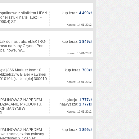
spalinowe z silnikiem LIFAN
kup teraz:
4 490zł
j sztuki na tej aukcji -
- 6900zł) ST…
Koniec: 14-01-2012
Jak do nas trafić ELEKTRO-
kup teraz:
1 849zł
rasa na Łapy Czynne Pon. -
, spalinowe, hy…
Koniec: 15-01-2012
ięte]
866 Mariusz kom.: 0
kup teraz:
700zł
dzielczy w Białej Rawskiej
010104
[zasłonięte]
300010
Koniec: 16-01-2012
 SPALINOWA Z NAPĘDEM
licytacja:
1 777zł
DZIAŁANIE PRODUKTU,
najwyższa:
1 777zł
 OPISANYMI W
Koniec: 16-01-2012
JI …
 SPALINOWA Z NAPĘDEM
kup teraz:
1 899zł
wa z samojezdna (własny
rzejazdowych. Odśnież…