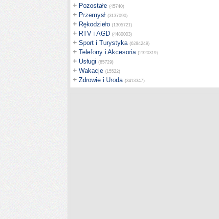
+
Pozostałe
(45740)
+
Przemysł
(3137090)
+
Rękodzieło
(1305721)
+
RTV i AGD
(4480003)
+
Sport i Turystyka
(6284249)
+
Telefony i Akcesoria
(2320319)
+
Usługi
(65729)
+
Wakacje
(15522)
+
Zdrowie i Uroda
(3413347)