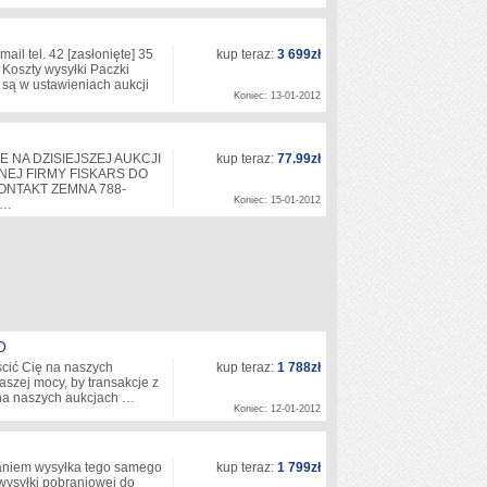
ail tel. 42
[zasłonięte]
35
kup teraz:
3 699zł
 Koszty wysyłki Paczki
są w ustawieniach aukcji
Koniec: 13-01-2012
 NA DZISIEJSZEJ AUKCJI
kup teraz:
77.99zł
EJ FIRMY FISKARS DO
NTAKT ZEMNA 788-
Koniec: 15-01-2012
 …
O
cić Cię na naszych
kup teraz:
1 788zł
aszej mocy, by transakcje z
 na naszych aukcjach …
Koniec: 12-01-2012
iem wysyłka tego samego
kup teraz:
1 799zł
wysyłki pobraniowej do