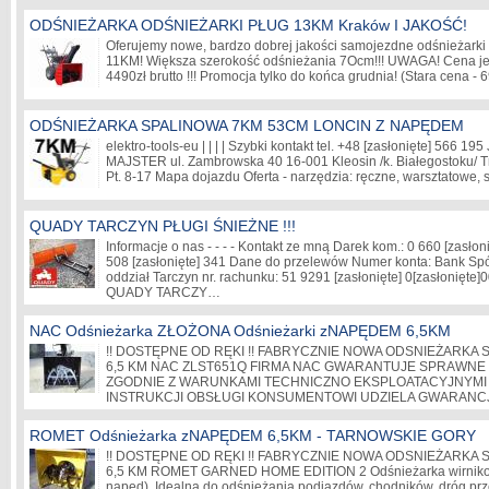
ODŚNIEŻARKA ODŚNIEŻARKI PŁUG 13KM Kraków I JAKOŚĆ!
Oferujemy nowe, bardzo dobrej jakości samojezdne odśnieżarki 
11KM! Większa szerokość odśnieżania 7Ocm!!! UWAGA! Cena jedne
4490zł brutto !!! Promocja tylko do końca grudnia! (Stara cena 
ODŚNIEŻARKA SPALINOWA 7KM 53CM LONCIN Z NAPĘDEM
elektro-tools-eu | | | | Szybki kontakt tel. +48
[zasłonięte]
566 195 
MAJSTER ul. Zambrowska 40 16-001 Kleosin /k. Białegostoku/ T
Pt. 8-17 Mapa dojazdu Oferta - narzędzia: ręczne, warsztatowe
QUADY TARCZYN PŁUGI ŚNIEŻNE !!!
Informacje o nas - - - - Kontakt ze mną Darek kom.: 0 660
[zasłon
508
[zasłonięte]
341 Dane do przelewów Numer konta: Bank Spół
oddział Tarczyn nr. rachunku: 51 9291
[zasłonięte]
0
[zasłonięte]
0
QUADY TARCZY…
NAC Odśnieżarka ZŁOŻONA Odśnieżarki zNAPĘDEM 6,5KM
!! DOSTĘPNE OD RĘKI !! FABRYCZNIE NOWA ODSNIEŻARKA
6,5 KM NAC ZLST651Q FIRMA NAC GWARANTUJE SPRAWNE 
ZGODNIE Z WARUNKAMI TECHNICZNO EKSPLOATACYJNYMI
INSTRUKCJI OBSŁUGI KONSUMENTOWI UDZIELA GWARANC
ROMET Odśnieżarka zNAPĘDEM 6,5KM - TARNOWSKIE GORY
!! DOSTĘPNE OD RĘKI !! FABRYCZNIE NOWA ODSNIEŻARKA
6,5 KM ROMET GARNED HOME EDITION 2 Odśnieżarka wirniko
napęd). Idealna do odśnieżania podjazdów, chodników, dróg p