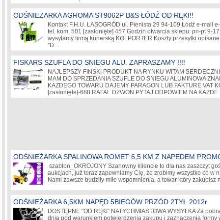
ODŚNIEŻARKA AGROMA ST9062P B&S ŁÓDŹ OD RĘKI!!
Kontakt F.H.U. LASOGRÓD ul. Pienista 29 94-109 Łódź e-mail e-m
tel. kom. 501
[zasłonięte]
457 Godzin otwarcia sklepu: pn-pt 9-17
wysyłamy firmą kurierską KOLPORTER Koszty przesyłki opisane 
"D…
FISKARS SZUFLA DO SNIEGU ALU. ZAPRASZAMY !!!!
NAJLEPSZY FINSKI PRODUKT NA RYNKU WITAM SERDECZNIE
MAM DO SPRZEDANIA SZUFLE DO SNIEGU ALUMINOWA ZNAN
KAZDEGO TOWARU DAJEMY PARAGON LUB FAKTURE VAT KO
[zasłonięte]
-688 RAFAL DZWON PYTAJ ODPOWIEM NA KAZDE
ODŚNIEŻARKA SPALINOWA ROMET 6,5 KM Z NAPEDEM PROM
szablon_OKROJONY Szanowny kliencie to dla nas zaszczyt goś
aukcjach, już teraz zapewniamy Cię, że zrobimy wszystko co w n
Nami zawsze budziły miłe wspomnienia, a towar który zakupisz
ODŚNIEŻARKA 6,5KM NAPĘD 5BIEGÓW PRZÓD 2TYŁ 2012r
DOSTĘPNE "OD RĘKI" NATYCHMIASTOWA WYSYŁKA Za pobran
dnia pod warunkiem potwierdzenia zakupu i zaznaczenia formy 