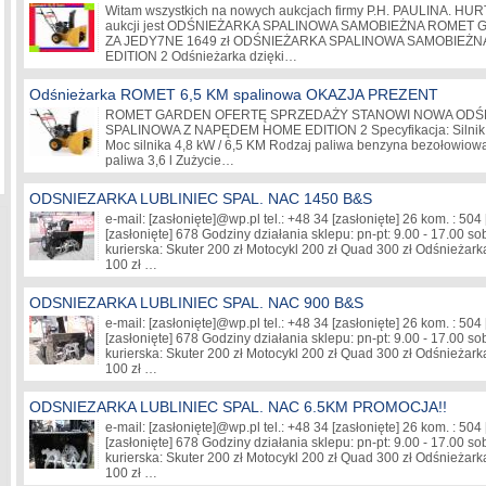
Witam wszystkich na nowych aukcjach firmy P.H. PAULINA. HU
aukcji jest ODŚNIEŻARKA SPALINOWA SAMOBIEŻNA ROMET 
ZA JEDY7NE 1649 zł ODŚNIEŻARKA SPALINOWA SAMOBIE
EDITION 2 Odśnieżarka dzięki…
Odśnieżarka ROMET 6,5 KM spalinowa OKAZJA PREZENT
ROMET GARDEN OFERTĘ SPRZEDAŻY STANOWI NOWA ODŚ
SPALINOWA Z NAPĘDEM HOME EDITION 2 Specyfikacja: Silnik 
Moc silnika 4,8 kW / 6,5 KM Rodzaj paliwa benzyna bezołowiow
paliwa 3,6 l Zużycie…
ODSNIEZARKA LUBLINIEC SPAL. NAC 1450 B&S
e-mail:
[zasłonięte]
@wp.pl tel.: +48 34
[zasłonięte]
26 kom. : 504
[zasłonięte]
678 Godziny działania sklepu: pn-pt: 9.00 - 17.00 so
kurierska: Skuter 200 zł Motocykl 200 zł Quad 300 zł Odśnież
100 zł …
ODSNIEZARKA LUBLINIEC SPAL. NAC 900 B&S
e-mail:
[zasłonięte]
@wp.pl tel.: +48 34
[zasłonięte]
26 kom. : 504
[zasłonięte]
678 Godziny działania sklepu: pn-pt: 9.00 - 17.00 so
kurierska: Skuter 200 zł Motocykl 200 zł Quad 300 zł Odśnież
100 zł …
ODSNIEZARKA LUBLINIEC SPAL. NAC 6.5KM PROMOCJA!!
e-mail:
[zasłonięte]
@wp.pl tel.: +48 34
[zasłonięte]
26 kom. : 504
[zasłonięte]
678 Godziny działania sklepu: pn-pt: 9.00 - 17.00 so
kurierska: Skuter 200 zł Motocykl 200 zł Quad 300 zł Odśnież
100 zł …