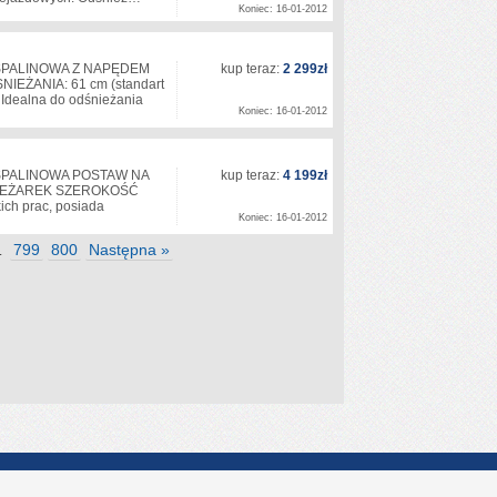
Koniec: 16-01-2012
 SPALINOWA Z NAPĘDEM
kup teraz:
2 299zł
IEŻANIA: 61 cm (standart
 Idealna do odśnieżania
Koniec: 16-01-2012
 SPALINOWA POSTAW NA
kup teraz:
4 199zł
IEŻAREK SZEROKOŚĆ
ich prac, posiada
Koniec: 16-01-2012
799
800
Następna »
…