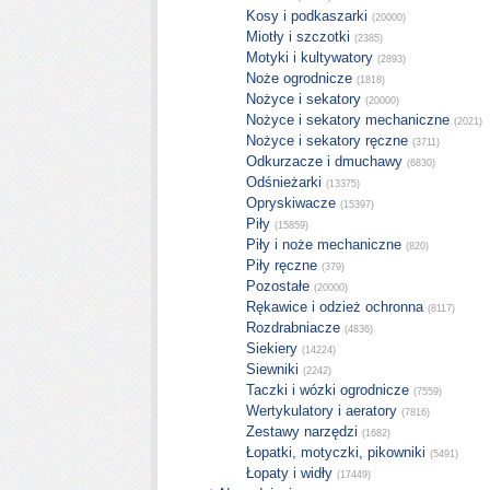
Kosy i podkaszarki
(20000)
Miotły i szczotki
(2385)
Motyki i kultywatory
(2893)
Noże ogrodnicze
(1818)
Nożyce i sekatory
(20000)
Nożyce i sekatory mechaniczne
(2021)
Nożyce i sekatory ręczne
(3711)
Odkurzacze i dmuchawy
(6830)
Odśnieżarki
(13375)
Opryskiwacze
(15397)
Piły
(15859)
Piły i noże mechaniczne
(820)
Piły ręczne
(379)
Pozostałe
(20000)
Rękawice i odzież ochronna
(8117)
Rozdrabniacze
(4836)
Siekiery
(14224)
Siewniki
(2242)
Taczki i wózki ogrodnicze
(7559)
Wertykulatory i aeratory
(7816)
Zestawy narzędzi
(1682)
Łopatki, motyczki, pikowniki
(5491)
Łopaty i widły
(17449)