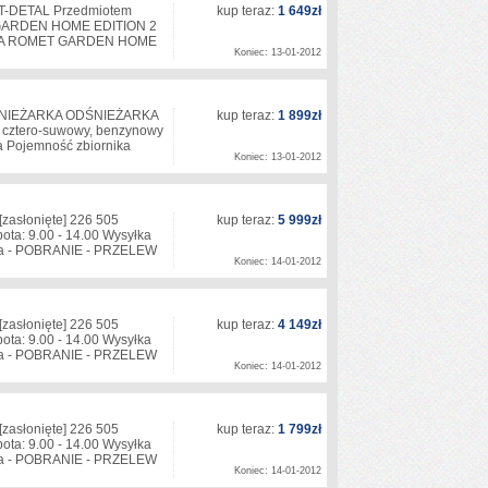
RT-DETAL Przedmiotem
kup teraz:
1 649zł
GARDEN HOME EDITION 2
ŻNA ROMET GARDEN HOME
Koniec: 13-01-2012
NIEŻARKA ODŚNIEŻARKA
kup teraz:
1 899zł
cztero-suwowy, benzynowy
a Pojemność zbiornika
Koniec: 13-01-2012
[zasłonięte]
226 505
kup teraz:
5 999zł
bota: 9.00 - 14.00 Wysyłka
arka - POBRANIE - PRZELEW
Koniec: 14-01-2012
[zasłonięte]
226 505
kup teraz:
4 149zł
bota: 9.00 - 14.00 Wysyłka
arka - POBRANIE - PRZELEW
Koniec: 14-01-2012
[zasłonięte]
226 505
kup teraz:
1 799zł
bota: 9.00 - 14.00 Wysyłka
arka - POBRANIE - PRZELEW
Koniec: 14-01-2012