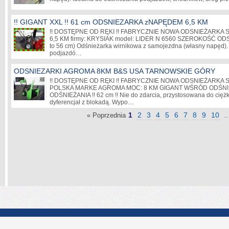
!! GIGANT XXL !! 61 cm ODSNIEZARKA zNAPĘDEM 6,5 KM
!! DOSTĘPNE OD RĘKI !! FABRYCZNIE NOWA ODSNIEŻARKA
6,5 KM firmy: KRYSIAK model: LIDER N 6560 SZEROKOŚĆ ODSN
to 56 cm) Odśnieżarka wirnikowa z samojezdna (własny napęd).
podjazdó…
ODSNIEZARKI AGROMA 8KM B&S USA TARNOWSKIE GÓRY
!! DOSTĘPNE OD RĘKI !! FABRYCZNIE NOWA ODSNIEŻARKA
POLSKA MARKE AGROMA MOC: 8 KM GIGANT WŚRÓD ODŚN
ODŚNIEŻANIA !! 62 cm !! Nie do zdarcia, przystosowana do ciężk
dyferencjał z blokadą. Wypo…
1
2
3
4
5
6
7
8
9
10
« Poprzednia
Darmowe Archiwum Alle
|
Polityka Prywatności
|
Kontakt