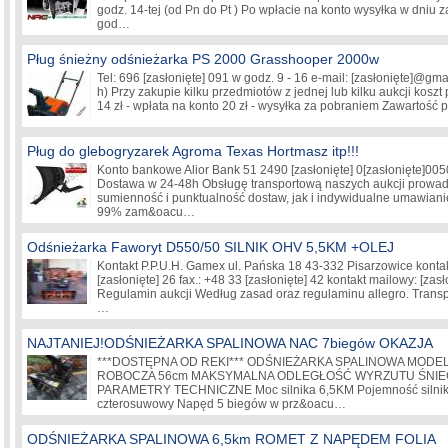
godz. 14-tej (od Pn do Pt ) Po wpłacie na konto wysyłka w dniu
god…
Pług śnieżny odśnieżarka PS 2000 Grasshooper 2000w
Tel: 696
[zasłonięte]
091 w godz. 9 - 16 e-mail:
[zasłonięte]
@gmai
h) Przy zakupie kilku przedmiotów z jednej lub kilku aukcji koszt 
14 zł - wpłata na konto 20 zł - wysyłka za pobraniem Zawartość
Pług do glebogryzarek Agroma Texas Hortmasz itp!!!
Konto bankowe Alior Bank 51 2490
[zasłonięte]
0
[zasłonięte]
005
Dostawa w 24-48h Obsługę transportową naszych aukcji prowa
sumienność i punktualność dostaw, jak i indywidualne umawianie 
99% zam&oacu…
Odśnieżarka Faworyt D550/50 SILNIK OHV 5,5KM +OLEJ
Kontakt P.P.U.H. Gamex ul. Pańska 18 43-332 Pisarzowice kontakt 
[zasłonięte]
26 fax.: +48 33
[zasłonięte]
42 kontakt mailowy:
[zasł
Regulamin aukcji Według zasad oraz regulaminu allegro. Trans
…
NAJTANIEJ!ODŚNIEŻARKA SPALINOWA NAC 7biegów OKAZJA
***DOSTĘPNA OD REKI*** ODŚNIEŻARKA SPALINOWA MODE
ROBOCZA 56cm MAKSYMALNA ODLEGŁOŚĆ WYRZUTU ŚNIEG
PARAMETRY TECHNICZNE Moc silnika 6,5KM Pojemność silnika 
czterosuwowy Napęd 5 biegów w prz&oacu…
ODŚNIEŻARKA SPALINOWA 6,5km ROMET Z NAPĘDEM FOLIA