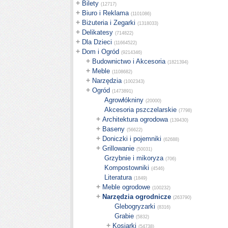
+
Bilety
(12717)
+
Biuro i Reklama
(1101086)
+
Biżuteria i Zegarki
(1318033)
+
Delikatesy
(714822)
+
Dla Dzieci
(11664522)
+
Dom i Ogród
(9214346)
+
Budownictwo i Akcesoria
(1821394)
+
Meble
(1108682)
+
Narzędzia
(1002343)
+
Ogród
(1473891)
Agrowłókniny
(20000)
Akcesoria pszczelarskie
(7798)
+
Architektura ogrodowa
(139430)
+
Baseny
(56622)
+
Doniczki i pojemniki
(62688)
+
Grillowanie
(50031)
Grzybnie i mikoryza
(706)
Kompostowniki
(4546)
Literatura
(1849)
+
Meble ogrodowe
(100232)
+
Narzędzia ogrodnicze
(263790)
Glebogryzarki
(8316)
Grabie
(5832)
+
Kosiarki
(54738)