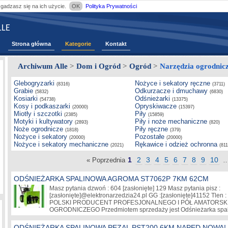
zgadzasz się na ich użycie.
OK
Polityka Prywatności
LE
Strona główna
Kategorie
Kontakt
Archiwum Alle
>
Dom i Ogród
>
Ogród
>
Narzędzia ogrodnic
Glebogryzarki
Nożyce i sekatory ręczne
(8316)
(3711)
Grabie
Odkurzacze i dmuchawy
(5832)
(6830)
Kosiarki
Odśnieżarki
(54738)
(13375)
Kosy i podkaszarki
Opryskiwacze
(20000)
(15397)
Miotły i szczotki
Piły
(2385)
(15859)
Motyki i kultywatory
Piły i noże mechaniczne
(2893)
(820)
Noże ogrodnicze
Piły ręczne
(1818)
(379)
Nożyce i sekatory
Pozostałe
(20000)
(20000)
Nożyce i sekatory mechaniczne
Rękawice i odzież ochronna
(2021)
(811
1
2
3
4
5
6
7
8
9
10
« Poprzednia
ODŚNIEŻARKA SPALINOWA AGROMA ST7062P 7KM 62CM
Masz pytania dzwoń : 604
[zasłonięte]
129 Masz pytania pisz :
[zasłonięte]
@elektronarzedzia24.pl GG :
[zasłonięte]
41152 Tlen 
POLSKI PRODUCENT PROFESJONALNEGO I PÓŁ AMATORSK
OGRODNICZEGO Przedmiotem sprzedaży jest Odśnieżarka sp
ODŚNIEŻARKA SPALINOWA PEZAL PST200 6KM NAPĘD NOWA!