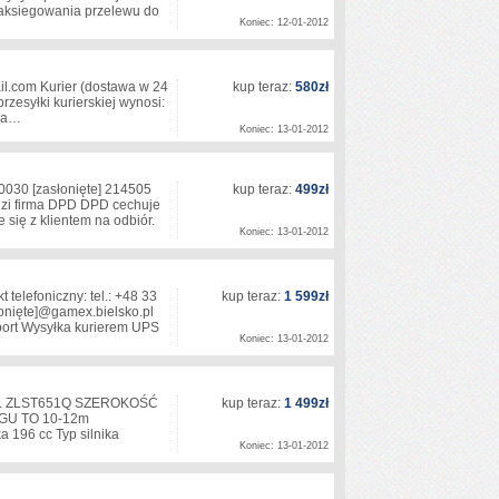
 zaksiegowania przelewu do
Koniec: 12-01-2012
l.com Kurier (dostawa w 24
kup teraz:
580zł
przesyłki kurierskiej wynosi:
 pa…
Koniec: 13-01-2012
0030
[zasłonięte]
214505
kup teraz:
499zł
dzi firma DPD DPD cechuje
się z klientem na odbiór.
Koniec: 13-01-2012
telefoniczny: tel.: +48 33
kup teraz:
1 599zł
onięte]
@gamex.bielsko.pl
port Wysyłka kurierem UPS
Koniec: 13-01-2012
L ZLST651Q SZEROKOŚĆ
kup teraz:
1 499zł
U TO 10-12m
196 cc Typ silnika
Koniec: 13-01-2012