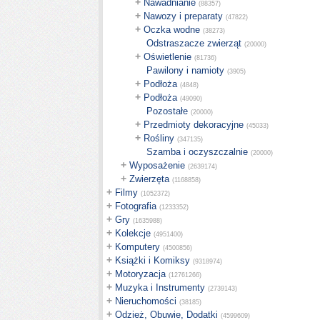
+
Nawadnianie
(88357)
+
Nawozy i preparaty
(47822)
+
Oczka wodne
(38273)
Odstraszacze zwierząt
(20000)
+
Oświetlenie
(81736)
Pawilony i namioty
(3905)
+
Podłoża
(4848)
+
Podłoża
(49090)
Pozostałe
(20000)
+
Przedmioty dekoracyjne
(45033)
+
Rośliny
(347135)
Szamba i oczyszczalnie
(20000)
+
Wyposażenie
(2639174)
+
Zwierzęta
(1168858)
+
Filmy
(1052372)
+
Fotografia
(1233352)
+
Gry
(1635988)
+
Kolekcje
(4951400)
+
Komputery
(4500856)
+
Książki i Komiksy
(9318974)
+
Motoryzacja
(12761266)
+
Muzyka i Instrumenty
(2739143)
+
Nieruchomości
(38185)
+
Odzież, Obuwie, Dodatki
(4599609)