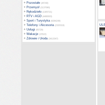
+
Pozostałe
(45740)
+
Przemysł
(3137090)
+
Rękodzieło
(1305721)
+
RTV i AGD
(4480003)
+
Sport i Turystyka
(6284249)
ULE
+
Telefony i Akcesoria
(2320319)
+
Usługi
(65729)
+
Wakacje
(15522)
+
Zdrowie i Uroda
(3413347)