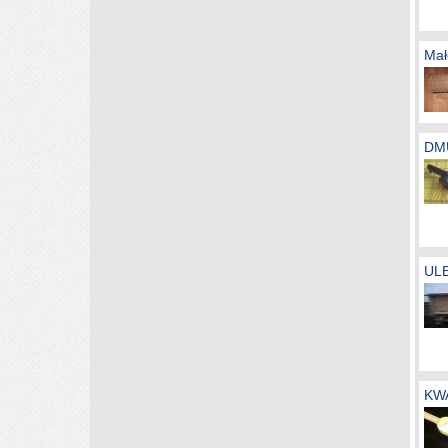
Mał
DM
UL
KW