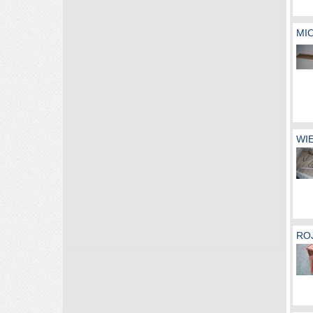
MI
WI
ROJ