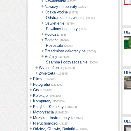
+
Nawadnianie
(88357)
+
Nawozy i preparaty
(47822)
+
Oczka wodne
(38273)
Odstraszacze zwierząt
(20000)
+
Oświetlenie
(81736)
Pawilony i namioty
(3905)
Ule
+
Podłoża
(4848)
+
Podłoża
(49090)
Pozostałe
(20000)
+
Przedmioty dekoracyjne
(45033)
+
Rośliny
(347135)
Szamba i oczyszczalnie
(20000)
+
Wyposażenie
(2639174)
Ul
+
Zwierzęta
(1168858)
+
Filmy
(1052372)
+
Fotografia
(1233352)
+
Gry
(1635988)
+
Kolekcje
(4951400)
+
Komputery
(4500856)
+
Książki i Komiksy
(9318974)
+
Motoryzacja
(12761266)
+
Muzyka i Instrumenty
(2739143)
ULE
+
Nieruchomości
(38185)
+
Odzież, Obuwie, Dodatki
(4599609)