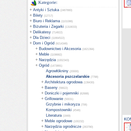
Kategorie:
+
Antyki i Sztuka
(2467660)
+
Bilety
(12717)
+
Biuro i Reklama
(1101086)
+
Biżuteria i Zegarki
(1318033)
+
Delikatesy
(714822)
+
Dla Dzieci
(11664522)
+
Dom i Ogród
(9214346)
+
Budownictwo i Akcesoria
(1821394)
+
Meble
(1108682)
+
Narzędzia
(1002343)
+
Ogród
(1473891)
Agrowłókniny
(20000)
Akcesoria pszczelarskie
(7798)
+
Architektura ogrodowa
(139430)
+
Baseny
(56622)
+
Doniczki i pojemniki
(62688)
+
Grillowanie
(50031)
Grzybnie i mikoryza
(706)
Kompostowniki
(4546)
Literatura
(1849)
KO
+
Meble ogrodowe
(100232)
+
Narzędzia ogrodnicze
(263790)