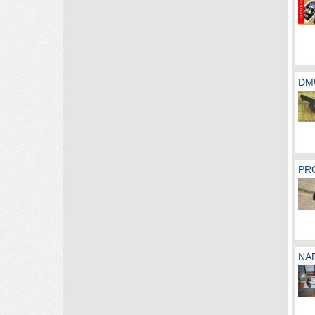
DM
PRO
NA