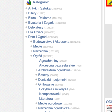
Kategorie:
+
Antyki i Sztuka
(2467660)
+
Bilety
(12717)
+
Biuro i Reklama
(1101086)
+
Biżuteria i Zegarki
(1318033)
+
Delikatesy
(714822)
+
Dla Dzieci
(11664522)
+
Dom i Ogród
(9214346)
+
Budownictwo i Akcesoria
(1821394)
+
Meble
(1108682)
+
Narzędzia
(1002343)
+
Ogród
(1473891)
Agrowłókniny
(20000)
Akcesoria pszczelarskie
(7798)
+
Architektura ogrodowa
(139430)
+
Baseny
(56622)
+
Doniczki i pojemniki
(62688)
+
Grillowanie
(50031)
Grzybnie i mikoryza
(706)
Kompostowniki
(4546)
Literatura
(1849)
OD
+
Meble ogrodowe
(100232)
+
Narzędzia ogrodnicze
(263790)