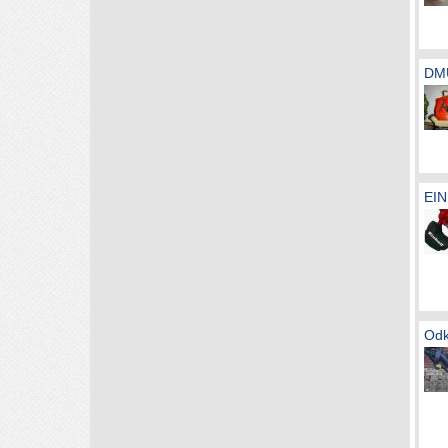
DM
EI
Odk