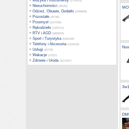
+
Muzyka i Instrumenty
(2739143)
+
Nieruchomości
(38185)
MO
+
Odzież, Obuwie, Dodatki
(4599609)
+
Pozostałe
(45740)
+
Przemysł
(3137090)
+
Rękodzieło
(1305721)
+
RTV i AGD
(4480003)
+
Sport i Turystyka
(6284249)
+
Telefony i Akcesoria
(2320319)
No
+
Usługi
(65729)
+
Wakacje
(15522)
+
Zdrowie i Uroda
(3413347)
3w
DM