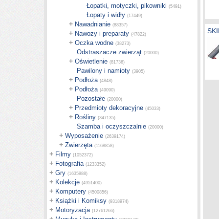
Łopatki, motyczki, pikowniki
(5491)
Łopaty i widły
(17449)
+
Nawadnianie
(88357)
SK
+
Nawozy i preparaty
(47822)
+
Oczka wodne
(38273)
Odstraszacze zwierząt
(20000)
+
Oświetlenie
(81736)
Pawilony i namioty
(3905)
+
Podłoża
(4848)
+
Podłoża
(49090)
Pozostałe
(20000)
+
Przedmioty dekoracyjne
(45033)
+
Rośliny
(347135)
Szamba i oczyszczalnie
(20000)
+
Wyposażenie
(2639174)
+
Zwierzęta
(1168858)
+
Filmy
(1052372)
+
Fotografia
(1233352)
+
Gry
(1635988)
+
Kolekcje
(4951400)
+
Komputery
(4500856)
+
Książki i Komiksy
(9318974)
+
Motoryzacja
(12761266)