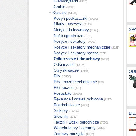
Glebogryzarki
(8316)
Grabie
(5832)
+
Kosiarki
(54738)
Kosy i podkaszarki
(20000)
Miotły i szczotki
(2385)
SP
Motyki i kultywatory
(2893)
Noże ogrodnicze
(1818)
Nożyce i sekatory
(20000)
Nożyce i sekatory mechaniczne
(2021)
Nożyce i sekatory ręczne
(3711)
Odkurzacze i dmuchawy
(6830)
Odśnieżarki
(13375)
Opryskiwacze
OD
(15397)
Piły
(15859)
Piły i noże mechaniczne
(820)
Piły ręczne
(379)
Pozostałe
(20000)
Rękawice i odzież ochronna
(8117)
Rozdrabniacze
(4836)
Siekiery
(14224)
Bla
Siewniki
(2242)
Taczki i wózki ogrodnicze
(7559)
Wertykulatory i aeratory
(7816)
Zestawy narzędzi
(1682)