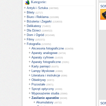
Kategorie:
SO
+
Antyki i Sztuka
(2467660)
+
Bilety
(12717)
+
Biuro i Reklama
(1101086)
+
Biżuteria i Zegarki
(1318033)
+
Delikatesy
(714822)
+
Dla Dzieci
(11664522)
+
Dom i Ogród
(9214346)
+
Filmy
(1052372)
+
Fotografia
(1233352)
+
Akcesoria fotograficzne
(624459)
+
Aparaty analogowe
(34724)
+
Aparaty cyfrowe
(114319)
+
Aparaty fotograficzne
(23261)
+
Karty pamięci
(91975)
+
Lampy błyskowe
(43866)
+
Literatura i instrukcje
(8366)
+
Obiektywy
(92872)
+
Pozostałe
(35871)
+
Sprzęt optyczny
(43300)
+
Wyposażenie studia
(35990)
+
Zasilanie aparatów
(84349)
+
Akumulatory
SO
(49732)