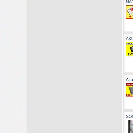
NA
AKU
Aku
SO