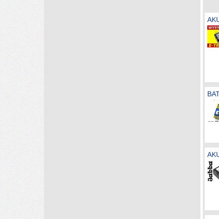
AK
BA
AK