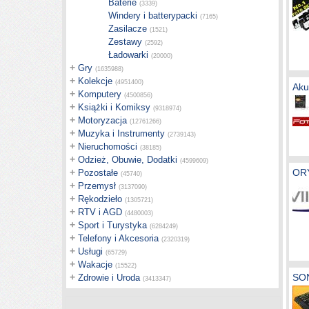
Baterie
(3339)
Windery i batterypacki
(7165)
Zasilacze
(1521)
Zestawy
(2592)
Ładowarki
(20000)
+
Gry
(1635988)
+
Kolekcje
(4951400)
Aku
+
Komputery
(4500856)
+
Książki i Komiksy
(9318974)
+
Motoryzacja
(12761266)
+
Muzyka i Instrumenty
(2739143)
+
Nieruchomości
(38185)
+
Odzież, Obuwie, Dodatki
(4599609)
+
OR
Pozostałe
(45740)
+
Przemysł
(3137090)
+
Rękodzieło
(1305721)
+
RTV i AGD
(4480003)
+
Sport i Turystyka
(6284249)
+
Telefony i Akcesoria
(2320319)
+
Usługi
(65729)
+
Wakacje
(15522)
+
SO
Zdrowie i Uroda
(3413347)