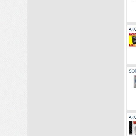
AK
SO
AK