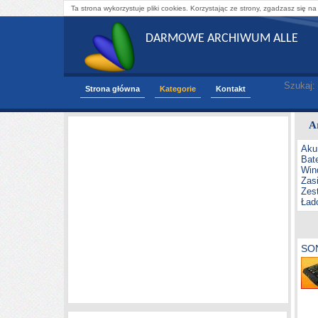
Ta strona wykorzystuje pliki cookies. Korzystając ze strony, zgadzasz się na
DARMOWE ARCHIWUM ALLE
Szukaj:
Strona główna
Kategorie
Kontakt
A
Aku
Bate
Wind
Zas
Zes
Ład
SO