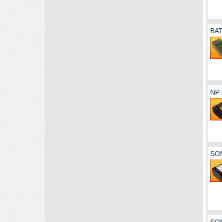
BA
NP-
SO