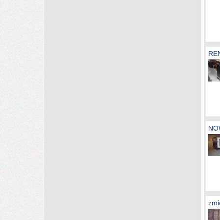
RE
NO
zmi