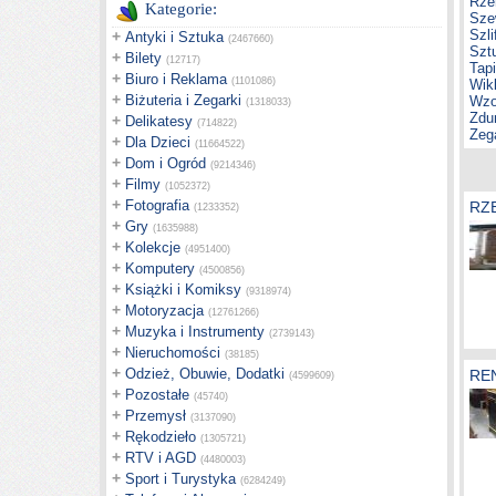
Rze
Kategorie:
Sze
Szli
+
Antyki i Sztuka
(2467660)
Szt
+
Bilety
(12717)
Tap
+
Biuro i Reklama
(1101086)
Wik
+
Biżuteria i Zegarki
Wzo
(1318033)
Zdu
+
Delikatesy
(714822)
Zeg
+
Dla Dzieci
(11664522)
+
Dom i Ogród
(9214346)
+
Filmy
(1052372)
+
Fotografia
RZ
(1233352)
+
Gry
(1635988)
+
Kolekcje
(4951400)
+
Komputery
(4500856)
+
Książki i Komiksy
(9318974)
+
Motoryzacja
(12761266)
+
Muzyka i Instrumenty
(2739143)
+
Nieruchomości
(38185)
+
Odzież, Obuwie, Dodatki
RE
(4599609)
+
Pozostałe
(45740)
+
Przemysł
(3137090)
+
Rękodzieło
(1305721)
+
RTV i AGD
(4480003)
+
Sport i Turystyka
(6284249)