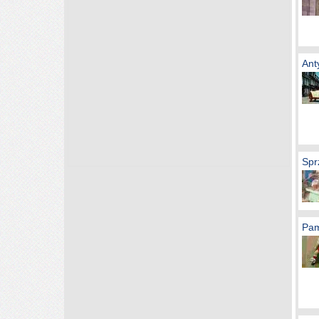
Ant
Sp
Pam