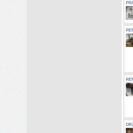
PR
RE
RE
DR