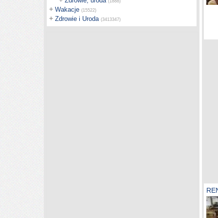
+
Zdrowie, uroda
(1888)
+
Wakacje
(15522)
+
Zdrowie i Uroda
(3413347)
RE