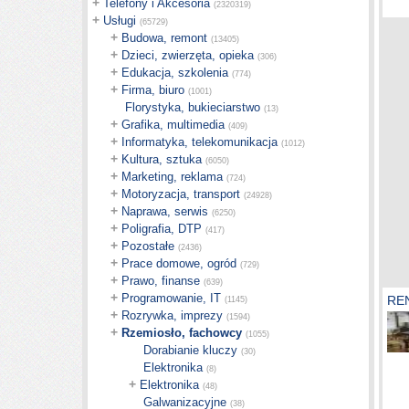
+
Telefony i Akcesoria
(2320319)
+
Usługi
(65729)
+
Budowa, remont
(13405)
+
Dzieci, zwierzęta, opieka
(306)
+
Edukacja, szkolenia
(774)
+
Firma, biuro
(1001)
Florystyka, bukieciarstwo
(13)
+
Grafika, multimedia
(409)
+
Informatyka, telekomunikacja
(1012)
+
Kultura, sztuka
(6050)
+
Marketing, reklama
(724)
+
Motoryzacja, transport
(24928)
+
Naprawa, serwis
(6250)
+
Poligrafia, DTP
(417)
+
Pozostałe
(2436)
+
Prace domowe, ogród
(729)
+
Prawo, finanse
(639)
+
Programowanie, IT
RE
(1145)
+
Rozrywka, imprezy
(1594)
+
Rzemiosło, fachowcy
(1055)
Dorabianie kluczy
(30)
Elektronika
(8)
+
Elektronika
(48)
Galwanizacyjne
(38)