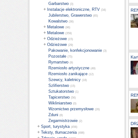
Garbarstwo
(3)
+
Instalacje elektroniczne, RTV
RE
(34)
Jubilerstwo, Grawerstwo
(85)
Kowalstwo
(36)
+
Metalowe
(96)
+
Metalowe
(359)
+
Odzieżowe
(15)
+
Odzieżowe
(29)
Pakowanie, konfekcjonowanie
(3)
Pozostałe
Kar
(75)
Rymarstwo
(9)
Rzemiosło artystyczne
(49)
Rzemiosło zanikające
(12)
Szewcy, kaletnicy
(18)
Szlifierstwo
(15)
Sztukatorstwo
(1)
RE
Tapicerstwo
(56)
Wikliniarstwo
(0)
Wzornictwo przemysłowe
(26)
Zduni
(8)
Zegarmistrzowie
(2)
DR
+
Sport, turystyka
(456)
+
Teksty, tłumaczenia
(498)