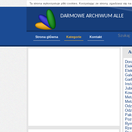
Ta strona wykorzystuje pliki cookies. Korzystając ze strony, zgadzasz się na
DARMOWE ARCHIWUM ALLE
Szukaj:
Strona główna
Kategorie
Kontakt
A
Dor
Elek
Ele
Gal
Gar
Inst
Jub
Kow
Met
Met
Odz
Odz
Pak
Poz
Rym
Rze