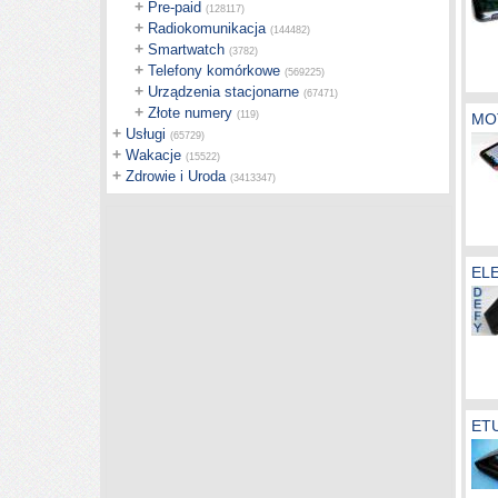
+
Pre-paid
(128117)
+
Radiokomunikacja
(144482)
+
Smartwatch
(3782)
+
Telefony komórkowe
(569225)
+
Urządzenia stacjonarne
(67471)
+
Złote numery
(119)
MO
+
Usługi
(65729)
+
Wakacje
(15522)
+
Zdrowie i Uroda
(3413347)
EL
ETU