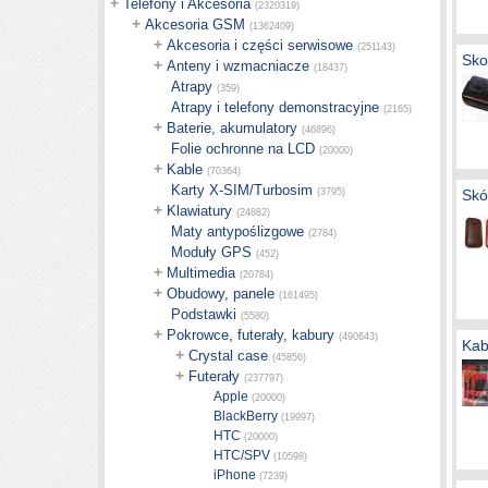
+
Telefony i Akcesoria
(2320319)
+
Akcesoria GSM
(1362409)
+
Akcesoria i części serwisowe
(251143)
Sko
+
Anteny i wzmacniacze
(18437)
Atrapy
(359)
Atrapy i telefony demonstracyjne
(2165)
+
Baterie, akumulatory
(46896)
Folie ochronne na LCD
(20000)
+
Kable
(70364)
Karty X-SIM/Turbosim
(3795)
Skó
+
Klawiatury
(24882)
Maty antypoślizgowe
(2784)
Moduły GPS
(452)
+
Multimedia
(20784)
+
Obudowy, panele
(161495)
Podstawki
(5580)
+
Pokrowce, futerały, kabury
(490643)
Kab
+
Crystal case
(45856)
+
Futerały
(237797)
Apple
(20000)
BlackBerry
(19997)
HTC
(20000)
HTC/SPV
(10598)
iPhone
(7239)