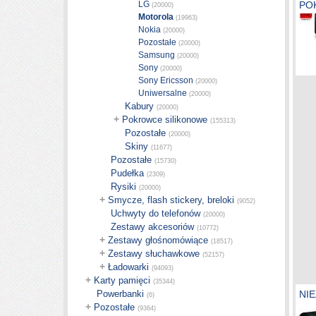
LG
PO
(20000)
Motorola
(19963)
Nokia
(20000)
Pozostałe
(20000)
Samsung
(20000)
Sony
(20000)
Sony Ericsson
(20000)
Uniwersalne
(20000)
Kabury
(20000)
+
Pokrowce silikonowe
(155313)
Pozostałe
(20000)
Skiny
(11677)
Pozostałe
(15730)
Pudełka
(2309)
Rysiki
(20000)
+
Smycze, flash stickery, breloki
(9052)
Uchwyty do telefonów
(20000)
Zestawy akcesoriów
(10772)
+
Zestawy głośnomówiące
(18517)
+
Zestawy słuchawkowe
(52157)
+
Ładowarki
(94093)
+
Karty pamięci
(35344)
Powerbanki
NI
(6)
+
Pozostałe
(9364)