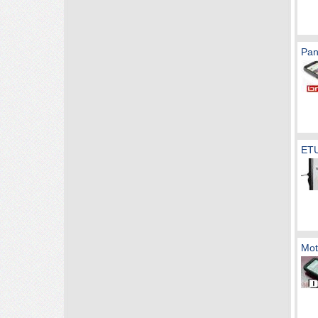
Pan
ET
Mot