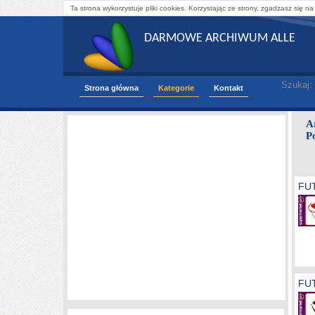
Ta strona wykorzystuje pliki cookies. Korzystając ze strony, zgadzasz się na
DARMOWE ARCHIWUM ALLE
Szukaj:
Strona główna
Kategorie
Kontakt
A
P
FUT
FUT