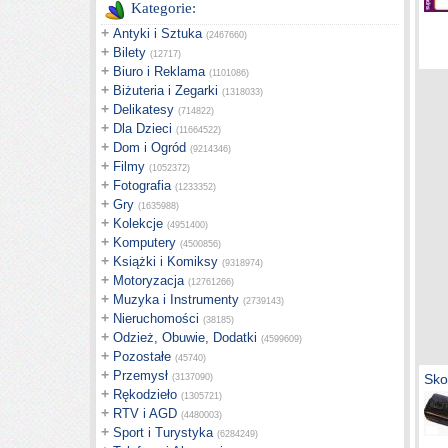
Kategorie:
+
Antyki i Sztuka
(2467660)
+
Bilety
(12717)
+
Biuro i Reklama
(1101086)
+
Biżuteria i Zegarki
(1318033)
+
Delikatesy
(714822)
+
Dla Dzieci
(11664522)
+
Dom i Ogród
(9214346)
+
Filmy
(1052372)
+
Fotografia
(1233352)
+
Gry
(1635988)
+
Kolekcje
(4951400)
+
Komputery
(4500856)
+
Książki i Komiksy
(9318974)
+
Motoryzacja
(12761266)
+
Muzyka i Instrumenty
(2739143)
+
Nieruchomości
(38185)
+
Odzież, Obuwie, Dodatki
(4599609)
+
Pozostałe
(45740)
+
Przemysł
Sko
(3137090)
+
Rękodzieło
(1305721)
+
RTV i AGD
(4480003)
+
Sport i Turystyka
(6284249)