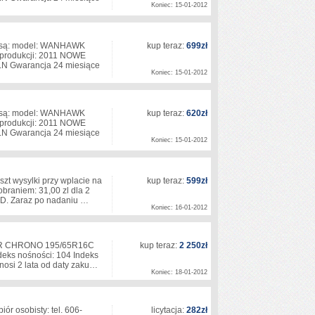
Koniec: 15-01-2012
 są: model: WANHAWK
kup teraz:
699zł
 produkcji: 2011 NOWE
 Gwarancja 24 miesiące
Koniec: 15-01-2012
 są: model: WANHAWK
kup teraz:
620zł
 produkcji: 2011 NOWE
 Gwarancja 24 miesiące
Koniec: 15-01-2012
szt wysylki przy wplacie na
kup teraz:
599zł
obraniem: 31,00 zl dla 2
DPD. Zaraz po nadaniu …
Koniec: 16-01-2012
NTER CHRONO 195/65R16C
kup teraz:
2 250zł
deks nośności: 104 Indeks
ynosi 2 lata od daty zaku…
Koniec: 18-01-2012
iór osobisty: tel. 606-
licytacja:
282zł