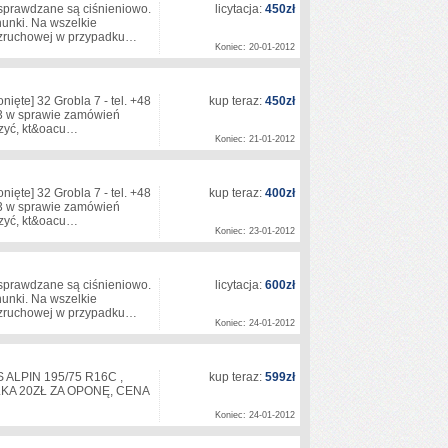
 sprawdzane są ciśnieniowo.
licytacja:
450zł
unki. Na wszelkie
 rozruchowej w przypadku…
Koniec: 20-01-2012
onięte]
32 Grobla 7 - tel. +48
kup teraz:
450zł
 w sprawie zamówień
aczyć, kt&oacu…
Koniec: 21-01-2012
onięte]
32 Grobla 7 - tel. +48
kup teraz:
400zł
 w sprawie zamówień
aczyć, kt&oacu…
Koniec: 23-01-2012
 sprawdzane są ciśnieniowo.
licytacja:
600zł
unki. Na wszelkie
 rozruchowej w przypadku…
Koniec: 24-01-2012
ALPIN 195/75 R16C ,
kup teraz:
599zł
LKA 20ZŁ ZA OPONĘ, CENA
Koniec: 24-01-2012