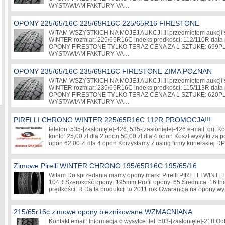
WYSTAWIAM FAKTURY VA…
OPONY 225/65/16C 225/65R16C 225/65R16 FIRESTONE
WITAM WSZYSTKICH NA MOJEJ AUKCJI !!! przedmiotem aukcji
WINTER rozmiar: 225/65R16C indeks prędkości: 112/110R data
OPONY FIRESTONE TYLKO TERAZ CENA ZA 1 SZTUKĘ: 699PLN
WYSTAWIAM FAKTURY VA…
OPONY 235/65/16C 235/65R16C FIRESTONE ZIMA POZNAN
WITAM WSZYSTKICH NA MOJEJ AUKCJI !!! przedmiotem aukcji
WINTER rozmiar: 235/65R16C indeks prędkości: 115/113R data
OPONY FIRESTONE TYLKO TERAZ CENA ZA 1 SZTUKĘ: 620PLN
WYSTAWIAM FAKTURY VA…
PIRELLI CHRONO WINTER 225/65R16C 112R PROMOCJA!!!
telefon: 535-
[zasłonięte]
-426, 535-
[zasłonięte]
-426 e-mail: gg: Ko
konto: 25,00 zl dla 2 opon 50,00 zl dla 4 opon Koszt wysylki za p
opon 62,00 zl dla 4 opon Korzystamy z uslug firmy kurierskiej 
Zimowe Pirelli WINTER CHRONO 195/65R16C 195/65/16
Witam Do sprzedania mamy opony marki Pirelli PIRELLI WI
104R Szerokość opony: 195mm Profil opony: 65 Średnica: 16 In
prędkości: R Da ta produkcji to 2011 rok Gwarancja na opony w
215/65r16c zimowe opony bieznikowane WZMACNIANA
Kontakt email: Informacja o wysyłce: tel. 503-
[zasłonięte]
-218 Odb