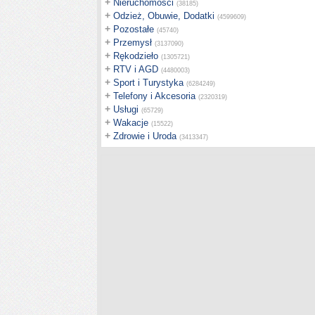
+
Nieruchomości
(38185)
+
Odzież, Obuwie, Dodatki
(4599609)
+
Pozostałe
(45740)
+
Przemysł
(3137090)
+
Rękodzieło
(1305721)
+
RTV i AGD
(4480003)
+
Sport i Turystyka
(6284249)
+
Telefony i Akcesoria
(2320319)
+
Usługi
(65729)
+
Wakacje
(15522)
+
Zdrowie i Uroda
(3413347)