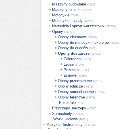
+
Maszyny budowlane
(24169)
+
Maszyny rolnicze
(63259)
+
Motocykle
(76878)
+
Motocykle i quady
(10787)
+
Narzędzia i sprzęt warsztatowy
(773200)
+
Opony
(782771)
+
Opony ciężarowe
(60066)
+
Opony do motocykli i skuterów
(87895)
+
Opony do quadów
(5442)
+
Opony dostawcze
(107228)
+
Całoroczne
(5514)
+
Letnie
(57049)
+
Pozostałe
(1005)
+
Zimowe
(43660)
+
Opony przemysłowe
(22811)
+
Opony rolnicze
(40832)
+
Opony samochodowe
(378994)
+
Opony terenowe
(74371)
Pozostałe
(5132)
+
Przyczepy, naczepy
(40505)
+
Samochody
(370528)
Wózki widłowe
(10731)
+
Muzyka i Instrumenty
(2739143)