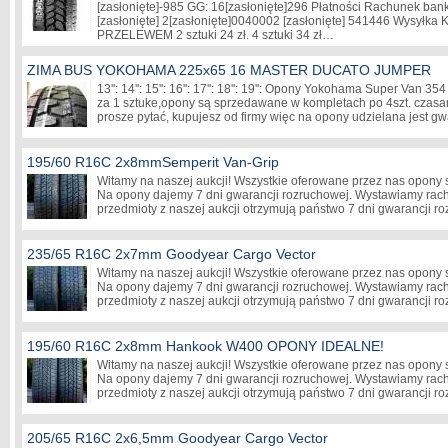
[zasłonięte]
-985 GG: 16
[zasłonięte]
296 Płatności Rachunek bank
[zasłonięte]
2
[zasłonięte]
0040002
[zasłonięte]
541446 Wysyłka 
PRZELEWEM 2 sztuki 24 zł. 4 sztuki 34 zł…
ZIMA BUS YOKOHAMA 225x65 16 MASTER DUCATO JUMPER
13'': 14'': 15'': 16'': 17'': 18'': 19'': Opony Yokohama Super Van
za 1 sztuke,opony są sprzedawane w kompletach po 4szt. czas
prosze pytać, kupujesz od firmy więc na opony udzielana jest 
195/60 R16C 2x8mmSemperit Van-Grip
Witamy na naszej aukcji! Wszystkie oferowane przez nas opony
Na opony dajemy 7 dni gwarancji rozruchowej. Wystawiamy rach
przedmioty z naszej aukcji otrzymują państwo 7 dni gwarancji
235/65 R16C 2x7mm Goodyear Cargo Vector
Witamy na naszej aukcji! Wszystkie oferowane przez nas opony
Na opony dajemy 7 dni gwarancji rozruchowej. Wystawiamy rach
przedmioty z naszej aukcji otrzymują państwo 7 dni gwarancji
195/60 R16C 2x8mm Hankook W400 OPONY IDEALNE!
Witamy na naszej aukcji! Wszystkie oferowane przez nas opony
Na opony dajemy 7 dni gwarancji rozruchowej. Wystawiamy rach
przedmioty z naszej aukcji otrzymują państwo 7 dni gwarancji
205/65 R16C 2x6,5mm Goodyear Cargo Vector