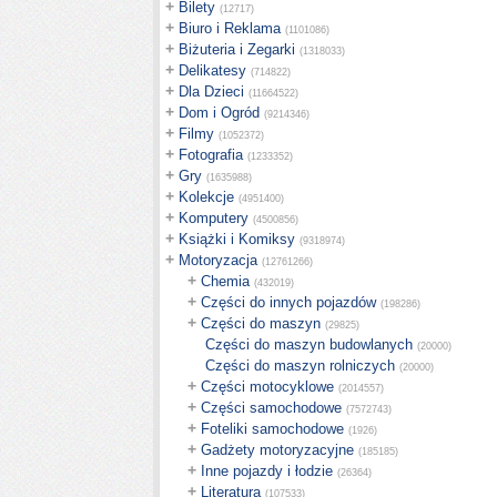
+
Bilety
(12717)
+
Biuro i Reklama
(1101086)
+
Biżuteria i Zegarki
(1318033)
+
Delikatesy
(714822)
+
Dla Dzieci
(11664522)
+
Dom i Ogród
(9214346)
+
Filmy
(1052372)
+
Fotografia
(1233352)
+
Gry
(1635988)
+
Kolekcje
(4951400)
+
Komputery
(4500856)
+
Książki i Komiksy
(9318974)
+
Motoryzacja
(12761266)
+
Chemia
(432019)
+
Części do innych pojazdów
(198286)
+
Części do maszyn
(29825)
Części do maszyn budowlanych
(20000)
Części do maszyn rolniczych
(20000)
+
Części motocyklowe
(2014557)
+
Części samochodowe
(7572743)
+
Foteliki samochodowe
(1926)
+
Gadżety motoryzacyjne
(185185)
+
Inne pojazdy i łodzie
(26364)
+
Literatura
(107533)