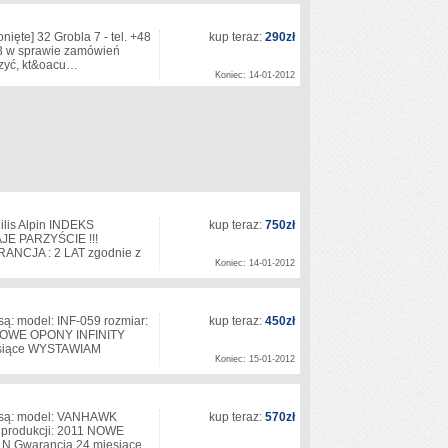
onięte]
32 Grobla 7 - tel. +48
kup teraz:
290zł
 w sprawie zamówień
aczyć, kt&oacu…
Koniec: 14-01-2012
lis Alpin INDEKS
kup teraz:
750zł
JE PARZYŚCIE !!!
ANCJA : 2 LAT zgodnie z
Koniec: 14-01-2012
: model: INF-059 rozmiar:
kup teraz:
450zł
1 NOWE OPONY INFINITY
esiące WYSTAWIAM
Koniec: 15-01-2012
 są: model: VANHAWK
kup teraz:
570zł
 produkcji: 2011 NOWE
 Gwarancja 24 miesiące