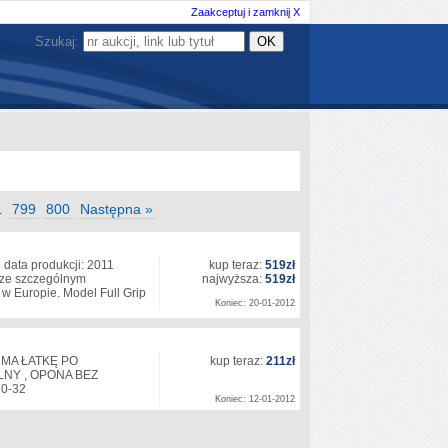
Zaakceptuj i zamknij X
Szukaj:
799
800
Następna »
…
ta produkcji: 2011
kup teraz:
519zł
 ze szczególnym
najwyższa:
519zł
 Europie. Model Full Grip
Koniec: 20-01-2012
 MA ŁATKĘ PO
kup teraz:
211zł
ALNY , OPONA BEZ
30-32
Koniec: 12-01-2012