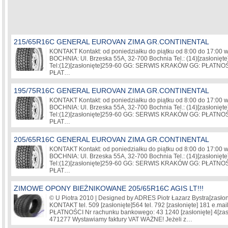
215/65R16C GENERAL EUROVAN ZIMA GR.CONTINENTAL
KONTAKT Kontakt: od poniedziałku do piątku od 8:00 do 17:00 w
BOCHNIA: Ul. Brzeska 55A, 32-700 Bochnia Tel.: (14)
[zasłonięte
Tel:(12)
[zasłonięte]
259-60 GG: SERWIS KRAKÓW GG: PŁATNO
PŁAT…
195/75R16C GENERAL EUROVAN ZIMA GR.CONTINENTAL
KONTAKT Kontakt: od poniedziałku do piątku od 8:00 do 17:00 w
BOCHNIA: Ul. Brzeska 55A, 32-700 Bochnia Tel.: (14)
[zasłonięte
Tel:(12)
[zasłonięte]
259-60 GG: SERWIS KRAKÓW GG: PŁATNO
PŁAT…
205/65R16C GENERAL EUROVAN ZIMA GR.CONTINENTAL
KONTAKT Kontakt: od poniedziałku do piątku od 8:00 do 17:00 w
BOCHNIA: Ul. Brzeska 55A, 32-700 Bochnia Tel.: (14)
[zasłonięte
Tel:(12)
[zasłonięte]
259-60 GG: SERWIS KRAKÓW GG: PŁATNO
PŁAT…
ZIMOWE OPONY BIEŻNIKOWANE 205/65R16C AGIS LT!!!
© U Piotra 2010 | Designed by ADRES Piotr Łazarz Bystra
[zasłon
KONTAKT tel. 509
[zasłonięte]
564 tel. 792
[zasłonięte]
181 e.mail
PŁATNOŚCI Nr rachunku bankowego: 43 1240
[zasłonięte]
4
[zas
471277 Wystawiamy faktury VAT WAŻNE! Jeżeli z…