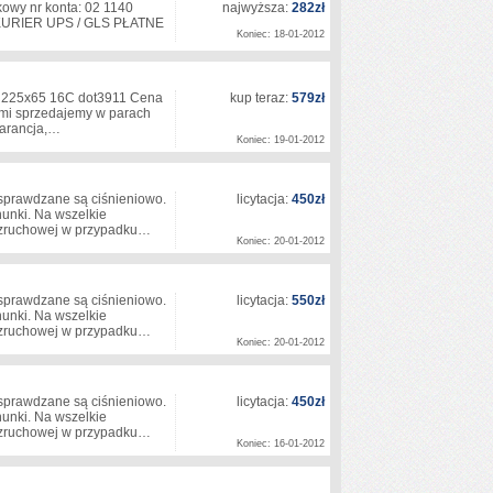
owy nr konta: 02 1140
najwyższa:
282zł
KURIER UPS / GLS PŁATNE
Koniec: 18-01-2012
 354 225x65 16C dot3911 Cena
kup teraz:
579zł
ami sprzedajemy w parach
gwarancja,…
Koniec: 19-01-2012
 sprawdzane są ciśnieniowo.
licytacja:
450zł
unki. Na wszelkie
 rozruchowej w przypadku…
Koniec: 20-01-2012
 sprawdzane są ciśnieniowo.
licytacja:
550zł
unki. Na wszelkie
 rozruchowej w przypadku…
Koniec: 20-01-2012
 sprawdzane są ciśnieniowo.
licytacja:
450zł
unki. Na wszelkie
 rozruchowej w przypadku…
Koniec: 16-01-2012