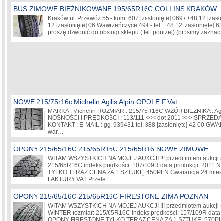
BUS ZIMOWE BIEŻNIKOWANE 195/65R16C COLLINS KRAKÓW
Kraków ul. Przewóz 55 - kom. 607
[zasłonięte]
069 / +48 12
[zasł
12
[zasłonięte]
06 Wawrzeńczyce 494 - tel. +48 12
[zasłonięte]
63
proszę dzwonić do obsługi sklepu ( tel. poniżej) (prosimy zazn
NOWE 215/75r16c Michelin Agilis Alpin OPOLE F.Vat
MARKA : Michelin ROZMIAR : 215/75R16C WZÓR BIEŻNIKA : Agi
NOŚNOŚCI I PRĘDKOŚCI : 113/111 <<< dot 2011 >>> SPRZEDA
KONTAKT : E-MAIL : gg. 939431 tel. 888
[zasłonięte]
42 00 GWAR
war…
OPONY 215/65/16C 215/65R16C 215/65R16 NOWE ZIMOWE
WITAM WSZYSTKICH NA MOJEJ AUKCJI !!! przedmiotem aukcji są
215/65R16C indeks prędkości: 107/109R data produkcji: 201
TYLKO TERAZ CENA ZA 1 SZTUKĘ: 450PLN Gwarancja 24 mi
FAKTURY VAT Przele…
OPONY 215/65/16C 215/65R16C FIRESTONE ZIMA POZNAN
WITAM WSZYSTKICH NA MOJEJ AUKCJI !!! przedmiotem aukcji
WINTER rozmiar: 215/65R16C indeks prędkości: 107/109R data
OPONY FIRESTONE TYLKO TERAZ CENA ZA 1 SZTUKĘ: 570PLN