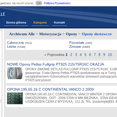
zgadzasz się na ich użycie.
OK
Polityka Prywatności
LE
Strona główna
Kategorie
Kontakt
Archiwum Alle
>
Motoryzacja
>
Opony
>
Opony dostawcze
Całoroczne
Pozostałe
(5514)
(1005)
Letnie
Zimowe
(57049)
(43660)
1
2
3
4
5
6
7
8
9
10
« Poprzednia
NOWE Opony Petlas Fullgrip PT925 215/75R16C OKAZJA
OPONY ZIMOWE PETLAS FULLGRIP PT925 215/75 R16C 113R da
gwarancja: 3 lata Opony Petlas PT925 produkowane są w Turcji
uwzględnieniem różnorodnych warunków zimowych panujących w
PT925 jest przezn…
OPONA 195.65.16 C CONTINENTAL VANCO 2 2009
OPONA 195.65.16.C CONTINENTAL VANCO WINTER 2 OPONA
GWOŻDZIOWĄ , DOT : 2009 STAN 9 MM BIEŻNIKA , STAN IDE
USZKODZEŃ CENA Z WYSYŁKĄ : 211 ZŁ TEL :
[zasłonięte]
691-