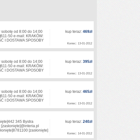
 sobotę od 8:00 do 14:00
kup teraz:
469zł
]
611-50 e-mail: KRAKÓW:
ŚĆ I DOSTAWA SPOSOBY
Koniec: 13-01-2012
 sobotę od 8:00 do 14:00
kup teraz:
395zł
]
611-50 e-mail: KRAKÓW:
ŚĆ I DOSTAWA SPOSOBY
Koniec: 13-01-2012
 sobotę od 8:00 do 14:00
kup teraz:
465zł
]
611-50 e-mail: KRAKÓW:
ŚĆ I DOSTAWA SPOSOBY
Koniec: 13-01-2012
ięte]
442 345 Bystra
kup teraz:
240zł
:
[zasłonięte]
@interia.pl
łonięte]
8781100
[zasłonięte]
Koniec: 14-01-2012