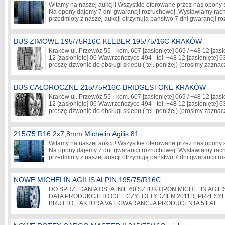
Witamy na naszej aukcji! Wszystkie oferowane przez nas opony
Na opony dajemy 7 dni gwarancji rozruchowej. Wystawiamy rach
przedmioty z naszej aukcji otrzymują państwo 7 dni gwarancji
BUS ZIMOWE 195/75R16C KLEBER 195/75/16C KRAKÓW
Kraków ul. Przewóz 55 - kom. 607
[zasłonięte]
069 / +48 12
[zasł
12
[zasłonięte]
06 Wawrzeńczyce 494 - tel. +48 12
[zasłonięte]
63
proszę dzwonić do obsługi sklepu ( tel. poniżej) (prosimy zazn
BUS CAŁOROCZNE 215/75R16C BRIDGESTONE KRAKÓW
Kraków ul. Przewóz 55 - kom. 607
[zasłonięte]
069 / +48 12
[zasł
12
[zasłonięte]
06 Wawrzeńczyce 494 - tel. +48 12
[zasłonięte]
63
proszę dzwonić do obsługi sklepu ( tel. poniżej) (prosimy zazn
215/75 R16 2x7,8mm Michelin Agilis 81
Witamy na naszej aukcji! Wszystkie oferowane przez nas opony
Na opony dajemy 7 dni gwarancji rozruchowej. Wystawiamy rach
przedmioty z naszej aukcji otrzymują państwo 7 dni gwarancji
NOWE MICHELIN AGILIS ALPIN 195/75/R16C
DO SPRZEDANIA OSTATNIE 60 SZTUK OPON MICHELIN AGILIS 
DATA PRODUKCJI TO 0311 CZYLI 3 TYDZIEN 2011R, PRZESY
BRUTTO, FAKTURA VAT, GWARANCJA PRODUCENTA 5 LAT