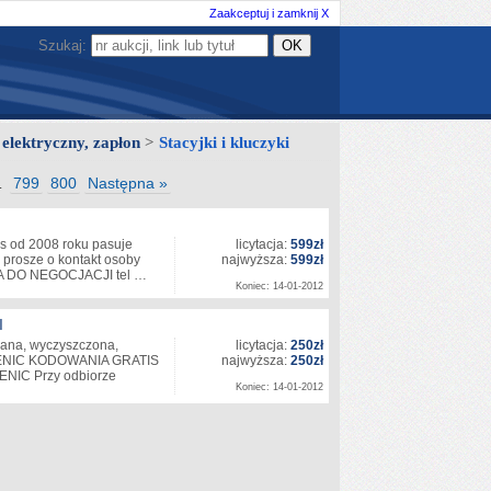
Zaakceptuj i zamknij X
Szukaj:
 elektryczny, zapłon
>
Stacyjki i kluczyki
799
800
Następna »
…
s od 2008 roku pasuje
licytacja:
599zł
 prosze o kontakt osoby
najwyższa:
599zł
NA DO NEGOCJACJI tel …
Koniec: 14-01-2012
I
ywana, wyczyszczona,
licytacja:
250zł
CENIC KODOWANIA GRATIS
najwyższa:
250zł
CENIC Przy odbiorze
Koniec: 14-01-2012