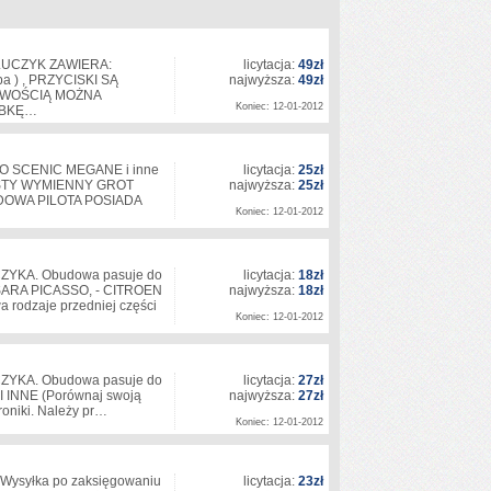
UCZYK ZAWIERA:
licytacja:
49zł
a ) , PRZYCISKI SĄ
najwyższa:
49zł
TWOŚCIĄ MOŻNA
Koniec: 12-01-2012
UBKĘ…
 SCENIC MEGANE i inne
licytacja:
25zł
YSTY WYMIENNY GROT
najwyższa:
25zł
OWA PILOTA POSIADA
Koniec: 12-01-2012
CZYKA. Obudowa pasuje do
licytacja:
18zł
SARA PICASSO, - CITROEN
najwyższa:
18zł
 rodzaje przedniej części
Koniec: 12-01-2012
CZYKA. Obudowa pasuje do
licytacja:
27zł
 INNE (Porównaj swoją
najwyższa:
27zł
roniki. Należy pr…
Koniec: 12-01-2012
Wysyłka po zaksięgowaniu
licytacja:
23zł