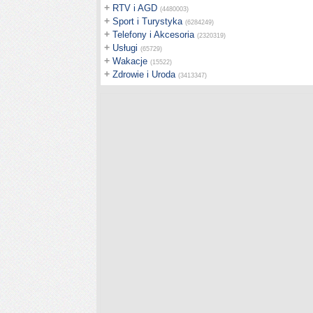
+
RTV i AGD
(4480003)
+
Sport i Turystyka
(6284249)
+
Telefony i Akcesoria
(2320319)
+
Usługi
(65729)
+
Wakacje
(15522)
+
Zdrowie i Uroda
(3413347)