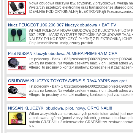
Nowa obudowa kluczyka tzw. scyzoryk, 2 przyciskowa, wersja na 
Wystarczy przełożyć elektronikę oraz transponder ze starego pil
IDEALNIE POD ORYGINALNĄ ELEKTRONIKĘ!) Przeznaczenie: A
klucz PEUGEOT 106 206 307 kluczyk obudowa + BAT FV
WITAM! POLECAM NOWĄ OBUDOWĘ DO KLUCZYKA-PILOTA 
307. JEŻELI MASZ WYTARTE PRZYCISKI W OBUDOWIE TA AUKC
NALEŻY TYLKO PRZEŁOŻYĆ PŁYTKĘ Z ELEKTRONIKĄ I CHIP 
Chip immobilisera- mały, czarny prostok…
Pilot NISSAN kluczyk obudowa ALMERA PRIMERA MICRA
list polecony - Bank 1 632
[zasłonięte]
000220
[zasłonięte]
098246 
wpłaty na koncie. Na wpłatę czekamy max. 7 dni. Jeżeli adres wys
Allegro, to prosimy o kontakt mailowy, konieczne jest zaznaczeni
OBUDOWA KLUCZYK TOYOTA AVENSIS RAV4 YARIS wys.grat
list polecony - Bank 1 632
[zasłonięte]
000220
[zasłonięte]
098246 
wpłaty na koncie. Na wpłatę czekamy max. 7 dni. Jeżeli adres wys
Allegro, to prosimy o kontakt mailowy, konieczne jest zaznaczeni
NISSAN KLUCZYK, obudowa, pilot, nowy, ORYGINAŁ!!!
Witam wszystkich zainteresowanych przedmiotem aukcji jest now
zapakowana, górna (panel z przyciskami), gumowa obudowa pil
bateria GRATIS!!! + 2 microswitche GRATIS!!! tzw. zestaw na
NA…