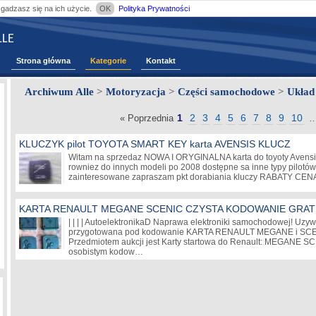
zgadzasz się na ich użycie.
OK
Polityka Prywatności
LE
Strona główna
Kategorie
Kontakt
Archiwum Alle
>
Motoryzacja
>
Części samochodowe
>
Układ
1
2
3
4
5
6
7
8
9
10
« Poprzednia
KLUCZYK pilot TOYOTA SMART KEY karta AVENSIS KLUCZ
Witam na sprzedaz NOWA I ORYGINALNA karta do toyoty Avensi
rowniez do innych modeli po 2008 dostępne sa inne typy pilotów
zainteresowane zapraszam pkt dorabiania kluczy RABATY CE
KARTA RENAULT MEGANE SCENIC CZYSTA KODOWANIE GRAT
| | | | AutoelektronikaD Naprawa elektroniki samochodowej! Uz
przygotowana pod kodowanie KARTA RENAULT MEGANE i S
Przedmiotem aukcji jest Karty startowa do Renault: MEGANE S
osobistym kodow…