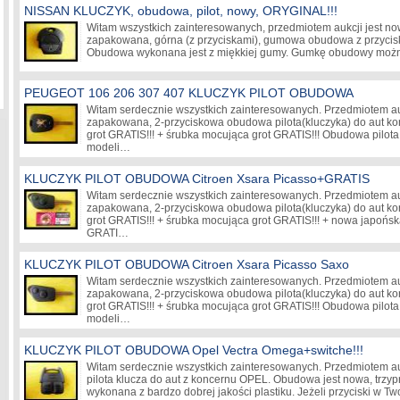
NISSAN KLUCZYK, obudowa, pilot, nowy, ORYGINAL!!!
Witam wszystkich zainteresowanych, przedmiotem aukcji jest now
zapakowana, górna (z przyciskami), gumowa obudowa z przycisk
Obudowa wykonana jest z miękkiej gumy. Gumkę obudowy możn
PEUGEOT 106 206 307 407 KLUCZYK PILOT OBUDOWA
Witam serdecznie wszystkich zainteresowanych. Przedmiotem auk
zapakowana, 2-przyciskowa obudowa pilota(kluczyka) do aut 
grot GRATIS!!! + śrubka mocująca grot GRATIS!!! Obudowa pilota
modeli…
KLUCZYK PILOT OBUDOWA Citroen Xsara Picasso+GRATIS
Witam serdecznie wszystkich zainteresowanych. Przedmiotem auk
zapakowana, 2-przyciskowa obudowa pilota(kluczyka) do aut k
grot GRATIS!!! + śrubka mocująca grot GRATIS!!! + nowa japońska
GRATI…
KLUCZYK PILOT OBUDOWA Citroen Xsara Picasso Saxo
Witam serdecznie wszystkich zainteresowanych. Przedmiotem auk
zapakowana, 2-przyciskowa obudowa pilota(kluczyka) do aut k
grot GRATIS!!! + śrubka mocująca grot GRATIS!!! Obudowa pilota
modeli…
KLUCZYK PILOT OBUDOWA Opel Vectra Omega+switche!!!
Witam serdecznie wszystkich zainteresowanych. Przedmiotem a
pilota klucza do aut z koncernu OPEL. Obudowa jest nowa, trz
wykonana z bardzo dobrej jakości plastiku. Jeżeli przyciski w 