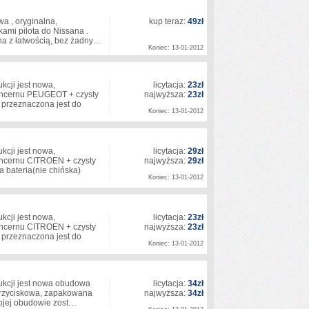
a , oryginalna,
kup teraz:
49zł
ami pilota do Nissana .
a z łatwością, bez żadny…
Koniec: 13-01-2012
cji jest nowa,
licytacja:
23zł
koncernu PEUGEOT + czysty
najwyższa:
23zł
 przeznaczona jest do
Koniec: 13-01-2012
cji jest nowa,
licytacja:
29zł
oncernu CITROEN + czysty
najwyższa:
29zł
 bateria(nie chińska)
Koniec: 13-01-2012
cji jest nowa,
licytacja:
23zł
oncernu CITROEN + czysty
najwyższa:
23zł
 przeznaczona jest do
Koniec: 13-01-2012
ukcji jest nowa obudowa
licytacja:
34zł
yprzyciskowa, zapakowana
najwyższa:
34zł
Twojej obudowie zost…