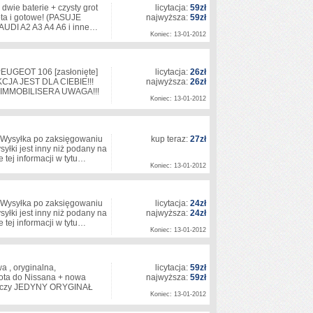
dwie baterie + czysty grot
licytacja:
59zł
ota i gotowe! (PASUJE
najwyższa:
59zł
UDI A2 A3 A4 A6 i inne…
Koniec: 13-01-2012
PEUGEOT 106
[zasłonięte]
licytacja:
26zł
JA JEST DLA CIEBIE!!!
najwyższa:
26zł
IMMOBILISERA UWAGA!!!
Koniec: 13-01-2012
Wysyłka po zaksięgowaniu
kup teraz:
27zł
yłki jest inny niż podany na
e tej informacji w tytu…
Koniec: 13-01-2012
Wysyłka po zaksięgowaniu
licytacja:
24zł
yłki jest inny niż podany na
najwyższa:
24zł
e tej informacji w tytu…
Koniec: 13-01-2012
a , oryginalna,
licytacja:
59zł
ota do Nissana + nowa
najwyższa:
59zł
prawczy JEDYNY ORYGINAŁ
Koniec: 13-01-2012