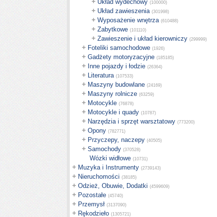
+
Układ wydechowy
(100000)
+
Układ zawieszenia
(301998)
+
Wyposażenie wnętrza
(610488)
+
Zabytkowe
(101110)
+
Zawieszenie i układ kierowniczy
(299999)
+
Foteliki samochodowe
(1926)
+
Gadżety motoryzacyjne
(185185)
+
Inne pojazdy i łodzie
(26364)
+
Literatura
(107533)
+
Maszyny budowlane
(24169)
+
Maszyny rolnicze
(63259)
+
Motocykle
(76878)
+
Motocykle i quady
(10787)
+
Narzędzia i sprzęt warsztatowy
(773200)
+
Opony
(782771)
+
Przyczepy, naczepy
(40505)
+
Samochody
(370528)
Wózki widłowe
(10731)
+
Muzyka i Instrumenty
(2739143)
+
Nieruchomości
(38185)
+
Odzież, Obuwie, Dodatki
(4599609)
+
Pozostałe
(45740)
+
Przemysł
(3137090)
+
Rękodzieło
(1305721)