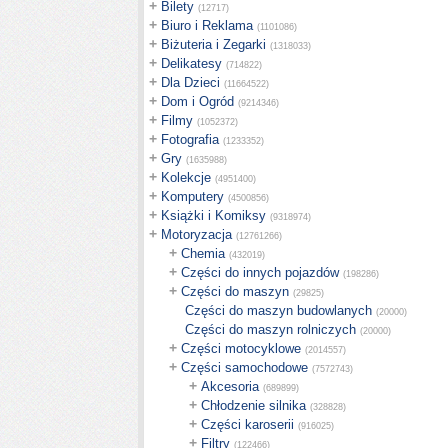
+
Bilety
(12717)
+
Biuro i Reklama
(1101086)
+
Biżuteria i Zegarki
(1318033)
+
Delikatesy
(714822)
+
Dla Dzieci
(11664522)
+
Dom i Ogród
(9214346)
+
Filmy
(1052372)
+
Fotografia
(1233352)
+
Gry
(1635988)
+
Kolekcje
(4951400)
+
Komputery
(4500856)
+
Książki i Komiksy
(9318974)
+
Motoryzacja
(12761266)
+
Chemia
(432019)
+
Części do innych pojazdów
(198286)
+
Części do maszyn
(29825)
Części do maszyn budowlanych
(20000)
Części do maszyn rolniczych
(20000)
+
Części motocyklowe
(2014557)
+
Części samochodowe
(7572743)
+
Akcesoria
(689899)
+
Chłodzenie silnika
(328828)
+
Części karoserii
(916025)
+
Filtry
(122466)