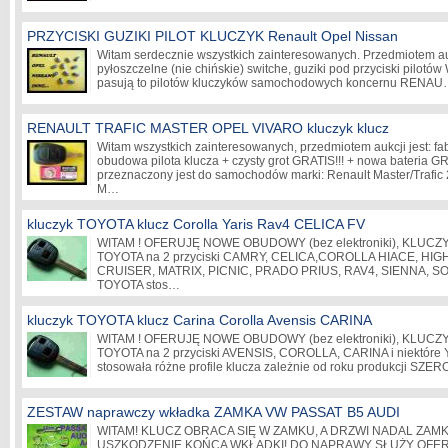
PRZYCISKI GUZIKI PILOT KLUCZYK Renault Opel Nissan
Witam serdecznie wszystkich zainteresowanych. Przedmiotem auk
pyłoszczelne (nie chińskie) switche, guziki pod przyciski pilotó
pasują to pilotów kluczyków samochodowych koncernu RENA
RENAULT TRAFIC MASTER OPEL VIVARO kluczyk klucz
Witam wszystkich zainteresowanych, przedmiotem aukcji jest: f
obudowa pilota klucza + czysty grot GRATIS!!! + nowa bateria GR
przeznaczony jest do samochodów marki: Renault Master/Trafic 
M…
kluczyk TOYOTA klucz Corolla Yaris Rav4 CELICA FV
WITAM ! OFERUJĘ NOWE OBUDOWY (bez elektroniki), KLUCZY
TOYOTA na 2 przyciski CAMRY, CELICA,COROLLA HIACE, HIG
CRUISER, MATRIX, PICNIC, PRADO PRIUS, RAV4, SIENNA, 
TOYOTA stos…
kluczyk TOYOTA klucz Carina Corolla Avensis CARINA
WITAM ! OFERUJĘ NOWE OBUDOWY (bez elektroniki), KLUCZY
TOYOTA na 2 przyciski AVENSIS, COROLLA, CARINA i niektór
stosowała różne profile klucza zależnie od roku produkcji 
ZESTAW naprawczy wkładka ZAMKA VW PASSAT B5 AUDI
WITAM! KLUCZ OBRACA SIĘ W ZAMKU, A DRZWI NADAL ZAM
USZKODZENIE KOŃCA WKŁADKI! DO NAPRAWY SŁUŻY OFE