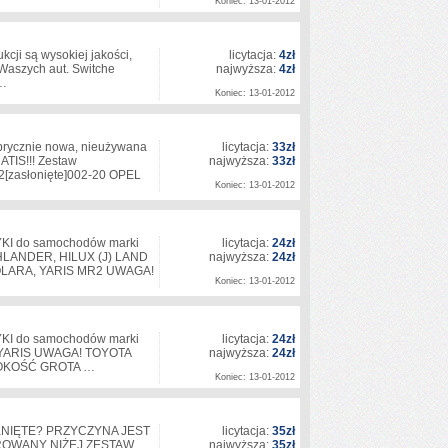
Koniec: 13-01-2012
cji są wysokiej jakości,
licytacja:
4zł
w Waszych aut. Switche
najwyższa:
4zł
U…
Koniec: 13-01-2012
abrycznie nowa, nieużywana
licytacja:
33zł
ATIS!!! Zestaw
najwyższa:
33zł
2
[zasłonięte]
002-20 OPEL
Koniec: 13-01-2012
KI do samochodów marki
licytacja:
24zł
HLANDER, HILUX (J) LAND
najwyższa:
24zł
SOLARA, YARIS MR2 UWAGA!
Koniec: 13-01-2012
KI do samochodów marki
licytacja:
24zł
e YARIS UWAGA! TOYOTA
najwyższa:
24zł
SZEROKOŚĆ GROTA …
Koniec: 13-01-2012
KNIĘTE? PRZYCZYNA JEST
licytacja:
35zł
ROWANY NIŻEJ ZESTAW
najwyższa:
35zł