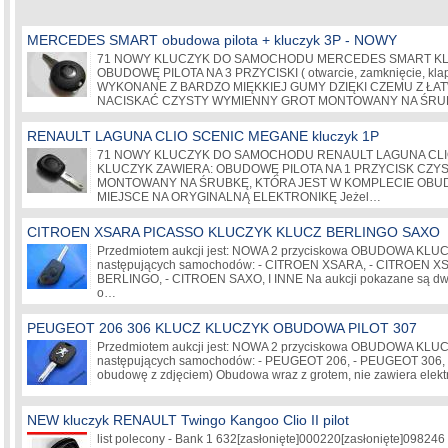
MERCEDES SMART obudowa pilota + kluczyk 3P - NOWY
71 NOWY KLUCZYK DO SAMOCHODU MERCEDES SMART KL
OBUDOWĘ PILOTA NA 3 PRZYCISKI ( otwarcie, zamknięcie, klap
WYKONANE Z BARDZO MIĘKKIEJ GUMY DZIĘKI CZEMU Z ŁA
NACISKAĆ CZYSTY WYMIENNY GROT MONTOWANY NA ŚR
RENAULT LAGUNA CLIO SCENIC MEGANE kluczyk 1P
71 NOWY KLUCZYK DO SAMOCHODU RENAULT LAGUNA CLIO
KLUCZYK ZAWIERA: OBUDOWĘ PILOTA NA 1 PRZYCISK CZ
MONTOWANY NA ŚRUBKĘ, KTÓRA JEST W KOMPLECIE OBUD
MIEJSCE NA ORYGINALNĄ ELEKTRONIKĘ Jeżel…
CITROEN XSARA PICASSO KLUCZYK KLUCZ BERLINGO SAXO
Przedmiotem aukcji jest: NOWA 2 przyciskowa OBUDOWA KLU
następujących samochodów: - CITROEN XSARA, - CITROEN X
BERLINGO, - CITROEN SAXO, I INNE Na aukcji pokazane są dwa
o…
PEUGEOT 206 306 KLUCZ KLUCZYK OBUDOWA PILOT 307
Przedmiotem aukcji jest: NOWA 2 przyciskowa OBUDOWA KLU
następujących samochodów: - PEUGEOT 206, - PEUGEOT 306, I
obudowę z zdjęciem) Obudowa wraz z grotem, nie zawiera elekt
NEW kluczyk RENAULT Twingo Kangoo Clio II pilot
list polecony - Bank 1 632
[zasłonięte]
000220
[zasłonięte]
098246 