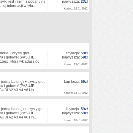
yłki jest inny niż podany na
najwyższa:
23zł
e tej informacji w tytu…
Koniec: 12-01-2012
erie + czysty grot
licytacja:
59zł
ota i gotowe! (PASUJE
najwyższa:
59zł
ęść, którą wkładasz do
Koniec: 13-01-2012
edną baterię) + czysty grot
kup teraz:
59zł
ota i gotowe! (PASUJE
UDI A2 A3 A4 A6 i in…
Koniec: 13-01-2012
edną baterię) + czysty grot
licytacja:
59zł
ota i gotowe! (PASUJE
najwyższa:
59zł
UDI A2 A3 A4 A6 i in…
Koniec: 13-01-2012