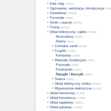
+
Koła, felgi
(476241)
+
Ogrzewanie, wentylacja, klimatyzacja
(3745
+
Oświetlenie
(273653)
+
Pozostałe
(70945)
+
Silniki i osprzęt
(693764)
+
Tuning
(357180)
+
Układ elektryczny, zapłon
(719698)
Akumulatory
(20000)
Alarmy
(9210)
+
Centralne zamki
(63518)
+
Czujniki
(170387)
Komputery
(20000)
+
Materiały instalacyjne
(79537)
Pozostałe
(20000)
Przekaźniki
(20000)
Stacyjki i kluczyki
(20000)
+
Świece
(40000)
+
Układ elektryczny silnika
(135454)
+
Wyposażenie elektryczne
(121592)
+
Układ hamulcowy
(417653)
+
Układ kierowniczy
(123888)
+
Układ napędowy
(380627)
+
Układ paliwowy
(213758)