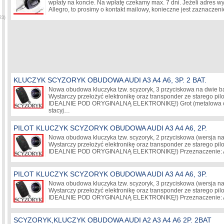
wpłaty na koncie. Na wpłatę czekamy max. 7 dni. Jeżeli adres wys
Allegro, to prosimy o kontakt mailowy, konieczne jest zaznaczeni
23)
KLUCZYK SCYZORYK OBUDOWA AUDI A3 A4 A6, 3P. 2 BAT.
Nowa obudowa kluczyka tzw. scyzoryk, 3 przyciskowa na dwie bat
Wystarczy przełożyć elektronikę oraz transponder ze starego pil
IDEALNIE POD ORYGINALNĄ ELEKTRONIKĘ!) Grot (metalowa cz
stacyj…
PILOT KLUCZYK SCYZORYK OBUDOWA AUDI A3 A4 A6, 2P.
Nowa obudowa kluczyka tzw. scyzoryk, 2 przyciskowa (wersja na j
Wystarczy przełożyć elektronikę oraz transponder ze starego pil
IDEALNIE POD ORYGINALNĄ ELEKTRONIKĘ!) Przeznaczenie: A
PILOT KLUCZYK SCYZORYK OBUDOWA AUDI A3 A4 A6, 3P.
Nowa obudowa kluczyka tzw. scyzoryk, 3 przyciskowa (wersja na j
Wystarczy przełożyć elektronikę oraz transponder ze starego pil
IDEALNIE POD ORYGINALNĄ ELEKTRONIKĘ!) Przeznaczenie: A
SCYZORYK,KLUCZYK OBUDOWA AUDI A2 A3 A4 A6 2P. 2BAT