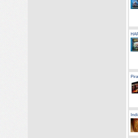
HA
Pir
Ind