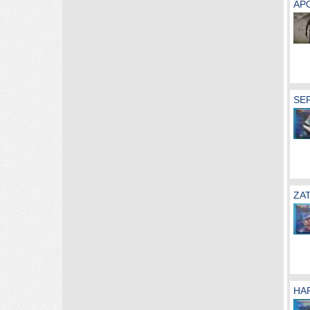
AP
SER
ZAT
HA