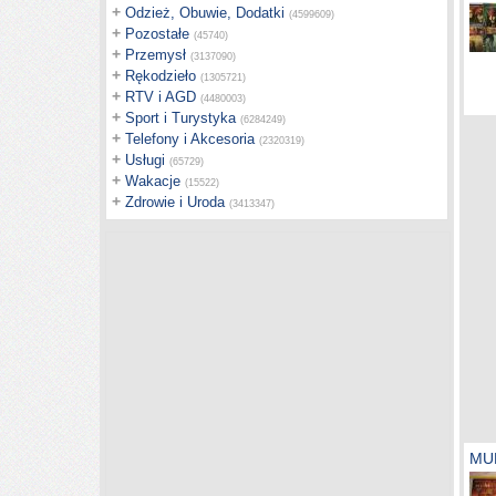
+
Odzież, Obuwie, Dodatki
(4599609)
+
Pozostałe
(45740)
+
Przemysł
(3137090)
+
Rękodzieło
(1305721)
+
RTV i AGD
(4480003)
+
Sport i Turystyka
(6284249)
+
Telefony i Akcesoria
(2320319)
+
Usługi
(65729)
+
Wakacje
(15522)
+
Zdrowie i Uroda
(3413347)
MU