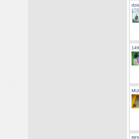
dzi
14
MUM
BE