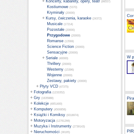
+
Koncerty, kabarety, opery, teatr
(99557)
Kostiumowe
(5370)
Kryminały
(20000)
Cor
+
Kursy, ćwiczenia, karaoke
(24372)
Musicale
(17214)
Pozostałe
(20000)
Przygodowe
(20000)
Romanse
(13569)
Science Fiction
(20000)
Sensacyjne
(20000)
W p
+
Seriale
(40000)
Thrillery
(20000)
Westerny
(15396)
Wojenne
(20000)
Zestawy, pakiety
(20000)
+
Płyty VCD
(47375)
+
Fotografia
(1233352)
+
Gry
Pir
(1635988)
+
Kolekcje
(4951400)
+
Komputery
(4500856)
+
Książki i Komiksy
(9318974)
+
Motoryzacja
(12761266)
+
Muzyka i Instrumenty
(2739143)
PIR
+
Nieruchomości
(38185)