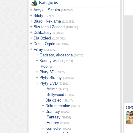
Kategorie:
+
Antyki i Sztuka
(2467660)
+
Bilety
(12717)
+
Biuro i Reklama
(1101086)
+
Biżuteria i Zegarki
(1318033)
+
Delikatesy
(714822)
+
Dla Dzieci
(11664522)
+
Dom i Ogród
(9214346)
+
Filmy
(1052372)
+
Gadżety, akcesoria
(60025)
+
Kasety wideo
(62514)
Pop
(1)
+
Płyty 3D
(13842)
+
Płyty Blu-ray
(236664)
+
Płyty DVD
(631951)
Anime
(14975)
Bollywood
(12084)
+
Dla dzieci
(58147)
+
Dokumentalne
(51463)
OPO
+
Dramaty
(40000)
Fantasy
(19804)
Horrory
(20000)
+
Komedie
(40000)