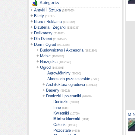
Kategorie:
+
Antyki i Sztuka
(2467660)
+
Bilety
(12717)
+
Biuro i Reklama
(1101086)
+
Biżuteria i Zegarki
(1318033)
+
Delikatesy
(714822)
+
Dla Dzieci
(11664522)
+
Dom i Ogród
(9214346)
+
Budownictwo i Akcesoria
(1821394)
+
Meble
(1108682)
+
Narzędzia
(1002343)
+
Ogród
(1473891)
Agrowłókniny
(20000)
Akcesoria pszczelarskie
(7798)
+
Architektura ogrodowa
(139430)
+
Baseny
(56622)
+
Doniczki i pojemniki
(62688)
Doniczki
(20000)
Inne
(845)
Kwietniki
MIN
(10706)
Miniszklarenki
(1191)
Osłonki
(19339)
Pozostałe
(4678)