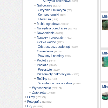
Skrzynki balkonowe
(5929)
+
Grillowanie
(50031)
Grzybnie i mikoryza
(706)
Kompostowniki
(4546)
MI
Literatura
(1849)
+
Meble ogrodowe
(100232)
+
Narzędzia ogrodnicze
(263790)
+
Nawadnianie
(88357)
+
Nawozy i preparaty
(47822)
+
Oczka wodne
(38273)
Odstraszacze zwierząt
(20000)
+
Oświetlenie
(81736)
MI
Pawilony i namioty
(3905)
+
Podłoża
(4848)
+
Podłoża
(49090)
Pozostałe
(20000)
+
Przedmioty dekoracyjne
(45033)
+
Rośliny
(347135)
Szamba i oczyszczalnie
(20000)
Min
+
Wyposażenie
(2639174)
+
Zwierzęta
(1168858)
+
Filmy
(1052372)
+
Fotografia
(1233352)
+
Gry
(1635988)