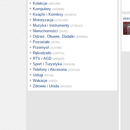
+
Kolekcje
(4951400)
+
Komputery
(4500856)
+
Książki i Komiksy
(9318974)
mini
+
Motoryzacja
(12761266)
+
Muzyka i Instrumenty
(2739143)
+
Nieruchomości
(38185)
+
Odzież, Obuwie, Dodatki
(4599609)
+
Pozostałe
(45740)
+
Przemysł
(3137090)
+
Rękodzieło
(1305721)
+
RTV i AGD
(4480003)
+
Sport i Turystyka
(6284249)
+
Telefony i Akcesoria
(2320319)
+
Usługi
(65729)
+
Wakacje
(15522)
+
Zdrowie i Uroda
(3413347)