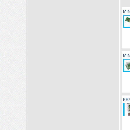
MI
MI
KR