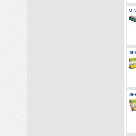
MI
JIF
JI