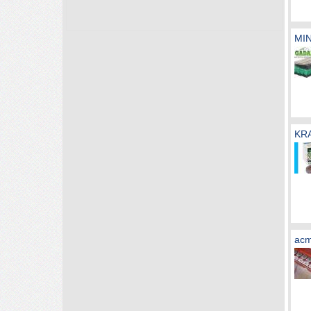
MIN
KR
ac