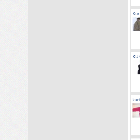
Kur
KUR
kur