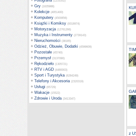
+
Fotografia
(1233352)
+
Gry
(1635988)
KU
+
Kolekcje
(4951400)
+
Komputery
(4500856)
+
Książki i Komiksy
(9318974)
+
Motoryzacja
(12761266)
+
Muzyka i Instrumenty
(2739143)
+
Nieruchomości
(38185)
+
Odzież, Obuwie, Dodatki
(4599609)
TI
+
Pozostałe
(45740)
+
Przemysł
(3137090)
+
Rękodzieło
(1305721)
+
RTV i AGD
(4480003)
+
Sport i Turystyka
(6284249)
+
Telefony i Akcesoria
(2320319)
+
Usługi
(65729)
GA
+
Wakacje
(15522)
+
Zdrowie i Uroda
(3413347)
z U