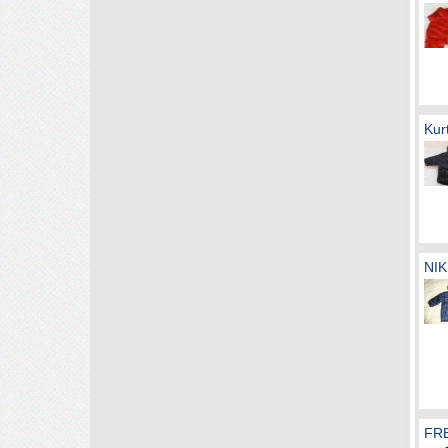
Kur
NIK
FRE