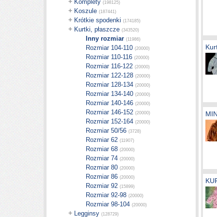
+
Komplety
(198125)
+
Koszule
(187441)
+
Krótkie spodenki
(174185)
+
Kurtki, płaszcze
(343520)
Inny rozmiar
(11986)
Kur
Rozmiar 104-110
(20000)
Rozmiar 110-116
(20000)
Rozmiar 116-122
(20000)
Rozmiar 122-128
(20000)
Rozmiar 128-134
(20000)
Rozmiar 134-140
(20000)
Rozmiar 140-146
(20000)
Rozmiar 146-152
MIN
(20000)
Rozmiar 152-164
(20000)
Rozmiar 50/56
(3728)
Rozmiar 62
(11907)
Rozmiar 68
(20000)
Rozmiar 74
(20000)
Rozmiar 80
(20000)
Rozmiar 86
(20000)
KU
Rozmiar 92
(15899)
Rozmiar 92-98
(20000)
Rozmiar 98-104
(20000)
+
Legginsy
(128729)