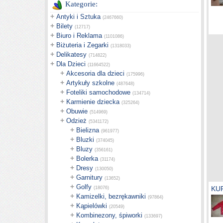
Kategorie:
+
Antyki i Sztuka
(2467660)
+
Bilety
(12717)
+
Biuro i Reklama
(1101086)
+
Biżuteria i Zegarki
(1318033)
+
Delikatesy
(714822)
+
Dla Dzieci
(11664522)
+
Akcesoria dla dzieci
(175996)
+
Artykuły szkolne
(487648)
+
Foteliki samochodowe
(134714)
+
Karmienie dziecka
(325264)
+
Obuwie
(514969)
+
Odzież
(5341172)
+
Bielizna
(961977)
+
Bluzki
(374045)
+
Bluzy
(356161)
+
Bolerka
(31174)
+
Dresy
(130050)
+
Garnitury
(13652)
+
Golfy
KU
(18076)
+
Kamizelki, bezrękawniki
(97864)
+
Kąpielówki
(20549)
+
Kombinezony, śpiworki
(133697)