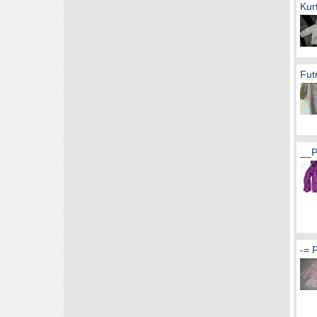
Kur
Fut
__
-= 