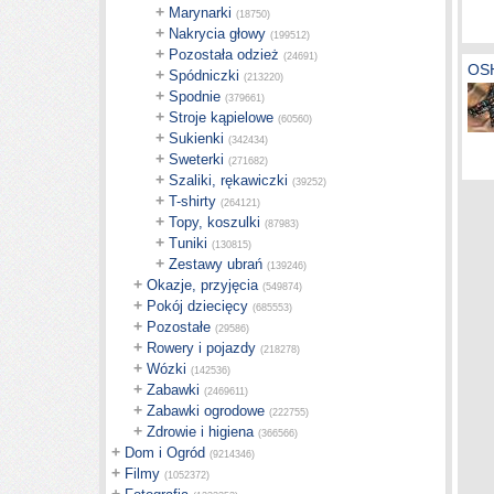
+
Marynarki
(18750)
+
Nakrycia głowy
(199512)
+
Pozostała odzież
(24691)
OSH
+
Spódniczki
(213220)
+
Spodnie
(379661)
+
Stroje kąpielowe
(60560)
+
Sukienki
(342434)
+
Sweterki
(271682)
+
Szaliki, rękawiczki
(39252)
+
T-shirty
(264121)
+
Topy, koszulki
(87983)
+
Tuniki
(130815)
+
Zestawy ubrań
(139246)
+
Okazje, przyjęcia
(549874)
+
Pokój dziecięcy
(685553)
+
Pozostałe
(29586)
+
Rowery i pojazdy
(218278)
+
Wózki
(142536)
+
Zabawki
(2469611)
+
Zabawki ogrodowe
(222755)
+
Zdrowie i higiena
(366566)
+
Dom i Ogród
(9214346)
+
Filmy
(1052372)