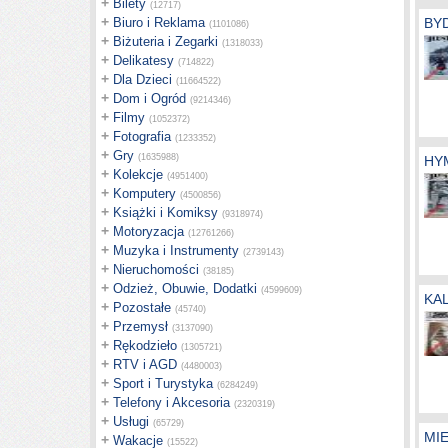
+
Bilety
(12717)
+
Biuro i Reklama
BY
(1101086)
+
Biżuteria i Zegarki
(1318033)
+
Delikatesy
(714822)
+
Dla Dzieci
(11664522)
+
Dom i Ogród
(9214346)
+
Filmy
(1052372)
+
Fotografia
(1233352)
+
Gry
(1635988)
HY
+
Kolekcje
(4951400)
+
Komputery
(4500856)
+
Książki i Komiksy
(9318974)
+
Motoryzacja
(12761266)
+
Muzyka i Instrumenty
(2739143)
+
Nieruchomości
(38185)
+
Odzież, Obuwie, Dodatki
(4599609)
KA
+
Pozostałe
(45740)
+
Przemysł
(3137090)
+
Rękodzieło
(1305721)
+
RTV i AGD
(4480003)
+
Sport i Turystyka
(6284249)
+
Telefony i Akcesoria
(2320319)
+
Usługi
(65729)
MI
+
Wakacje
(15522)