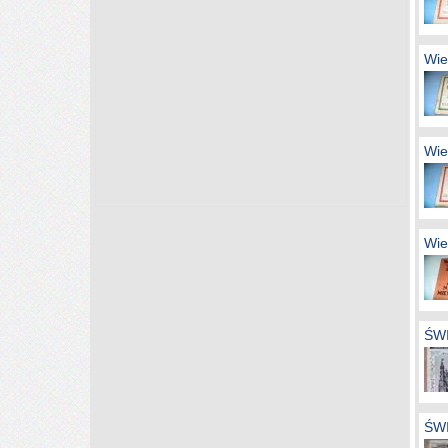
Wie
Wie
Wie
ŚW
ŚW