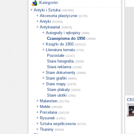
Kategorie:
+
Antyki i Sztuka
(2467660)
+
Akcesoria plastyczne
(91705)
+
Antyki
(912304)
+
Antykwariat
(508635)
+
Autografy i rękopisy
(4896)
Czasopisma do 1950
(20000)
+
Książki do 1950
(263215)
+
Literatura tematu
(4702)
Pozostałe
(12347)
Stara fotografia
(20000)
Stara reklama
(12208)
+
Stare dokumenty
(30806)
+
Stare grafiki
(66991)
+
Stare mapy
(51878)
Stare plakaty
(20000)
Stare ulotki
(1592)
CE
+
Malarstwo
(161703)
+
Meble
(286168)
+
Porcelana
(346126)
+
Rysunek
(14451)
+
Sztuka współczesna
(62722)
+
Tkaniny
(83846)