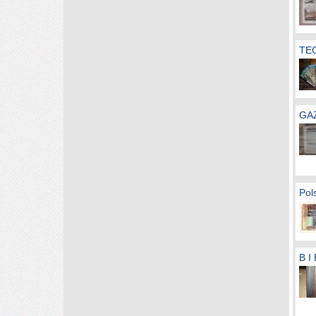
TE
GAZ
Pol
B I