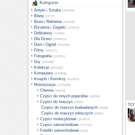
Kategorie:
+
Antyki i Sztuka
(2467660)
+
Bilety
(12717)
+
Biuro i Reklama
(1101086)
+
Biżuteria i Zegarki
(1318033)
+
Delikatesy
(714822)
+
Dla Dzieci
(11664522)
+
Dom i Ogród
(9214346)
+
Filmy
(1052372)
+
Fotografia
(1233352)
+
Gry
(1635988)
+
Kolekcje
(4951400)
+
Komputery
(4500856)
+
Książki i Komiksy
(9318974)
+
Motoryzacja
(12761266)
+
Chemia
(432019)
+
Części do innych pojazdów
(198286)
+
Części do maszyn
(29825)
TOY
Części do maszyn budowlanych
(20000)
Części do maszyn rolniczych
(20000)
+
Części motocyklowe
(2014557)
+
Części samochodowe
(7572743)
+
Foteliki samochodowe
(1926)