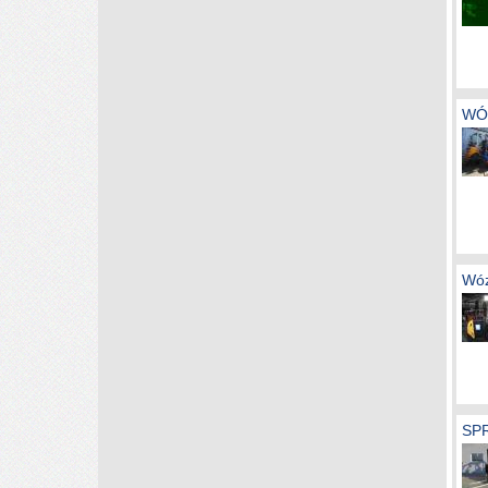
WÓ
Wóz
SP