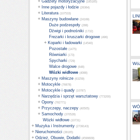
+
Gadżety motoryzacyjne
(185185)
+
Inne pojazdy i łodzie
(26364)
+
Literatura
(107533)
LIN
+
Maszyny budowlane
(24169)
Duże podzespoły
(288)
Dźwigi i podnośniki
(1732)
Frezarki i kruszarki drogowe
(496)
+
Koparki i ładowarki
(14540)
Pozostałe
(1475)
Równiarki
(173)
Spycharki
(729)
Wóz
Walce drogowe
(648)
Wózki widłowe
(4088)
+
Maszyny rolnicze
(63259)
+
Motocykle
(76878)
+
Motocykle i quady
(10787)
+
Narzędzia i sprzęt warsztatowy
(773200)
+
Opony
(782771)
WÓZ
+
Przyczepy, naczepy
(40505)
+
Samochody
(370528)
Wózki widłowe
(10731)
+
Muzyka i Instrumenty
(2739143)
+
Nieruchomości
(38185)
+
Odzież, Obuwie, Dodatki
(4599609)