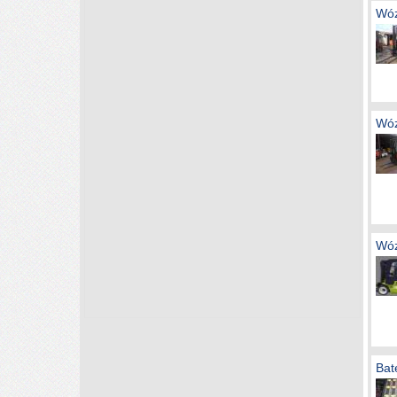
Wóz
Wóz
Wóz
Bat