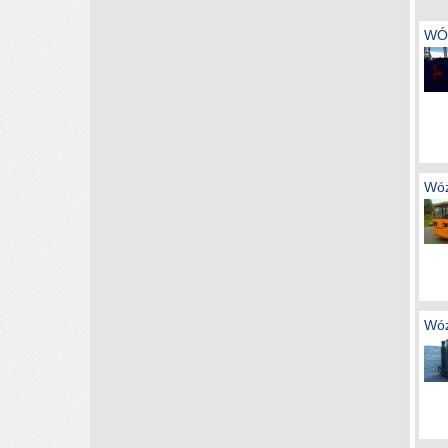
WÓZ
Wóz
Wóz