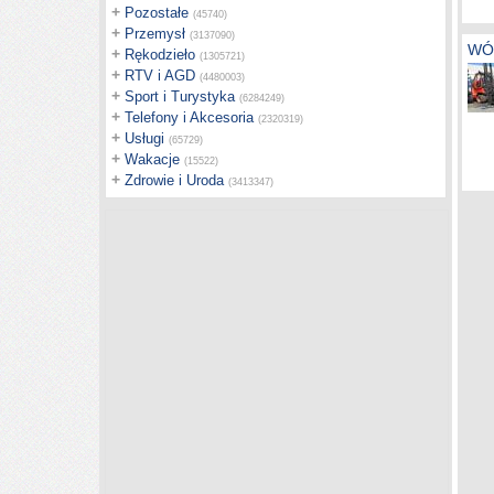
+
Pozostałe
(45740)
+
Przemysł
(3137090)
WÓZ
+
Rękodzieło
(1305721)
+
RTV i AGD
(4480003)
+
Sport i Turystyka
(6284249)
+
Telefony i Akcesoria
(2320319)
+
Usługi
(65729)
+
Wakacje
(15522)
+
Zdrowie i Uroda
(3413347)