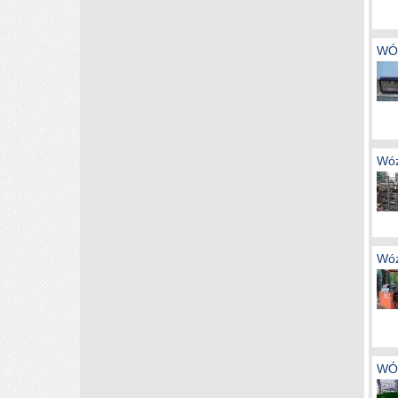
WÓ
Wóz
Wóz
WÓ