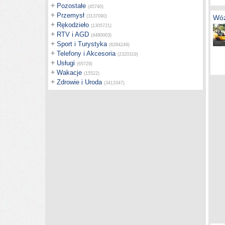
+
Pozostałe
(45740)
+
Przemysł
(3137090)
Wóz
+
Rękodzieło
(1305721)
+
RTV i AGD
(4480003)
+
Sport i Turystyka
(6284249)
+
Telefony i Akcesoria
(2320319)
+
Usługi
(65729)
+
Wakacje
(15522)
+
Zdrowie i Uroda
(3413347)