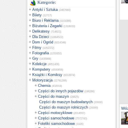
Kategorie:
+
Antyki i Sztuka
(2467660)
+
Bilety
(12717)
+
Biuro i Reklama
(1101086)
+
Biżuteria i Zegarki
(1318033)
+
Delikatesy
(714822)
+
Dla Dzieci
(11664522)
+
Dom i Ogród
(9214346)
+
Filmy
(1052372)
+
Fotografia
(1233352)
+
Gry
(1635988)
+
Kolekcje
(4951400)
+
Komputery
(4500856)
+
Książki i Komiksy
(9318974)
+
Motoryzacja
(12761266)
+
Chemia
(432019)
+
Części do innych pojazdów
(198286)
+
Części do maszyn
(29825)
Części do maszyn budowlanych
(20000)
Części do maszyn rolniczych
Wóz
(20000)
+
Części motocyklowe
(2014557)
+
Części samochodowe
(7572743)
+
Foteliki samochodowe
(1926)