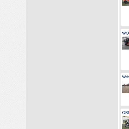
WÓ
Wóz
OBR