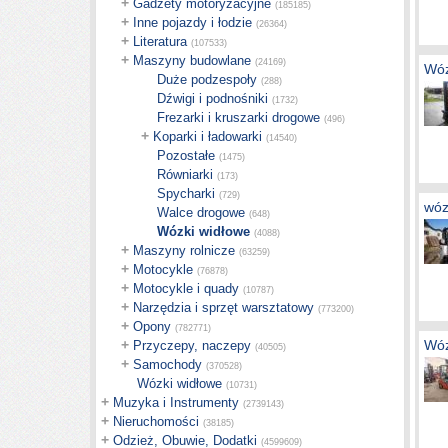
+
Gadżety motoryzacyjne
(185185)
+
Inne pojazdy i łodzie
(26364)
+
Literatura
(107533)
+
Maszyny budowlane
(24169)
Wóz
Duże podzespoły
(288)
Dźwigi i podnośniki
(1732)
Frezarki i kruszarki drogowe
(496)
+
Koparki i ładowarki
(14540)
Pozostałe
(1475)
Równiarki
(173)
Spycharki
(729)
wóz
Walce drogowe
(648)
Wózki widłowe
(4088)
+
Maszyny rolnicze
(63259)
+
Motocykle
(76878)
+
Motocykle i quady
(10787)
+
Narzędzia i sprzęt warsztatowy
(773200)
+
Opony
(782771)
+
Wóz
Przyczepy, naczepy
(40505)
+
Samochody
(370528)
Wózki widłowe
(10731)
+
Muzyka i Instrumenty
(2739143)
+
Nieruchomości
(38185)
+
Odzież, Obuwie, Dodatki
(4599609)