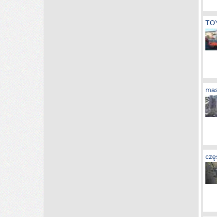
TOY
mas
czę