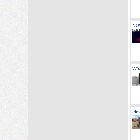
NO
Wóz
ele