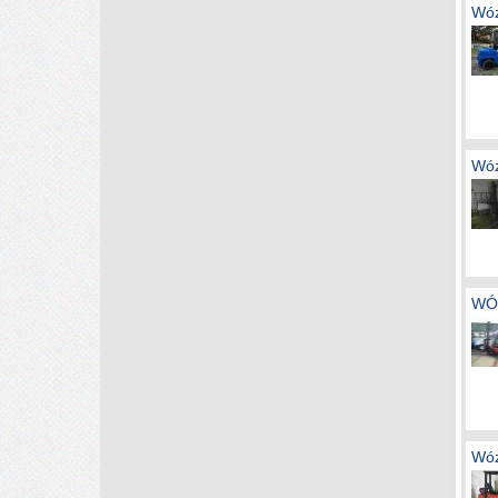
Wóz
Wóz
WÓ
Wóz