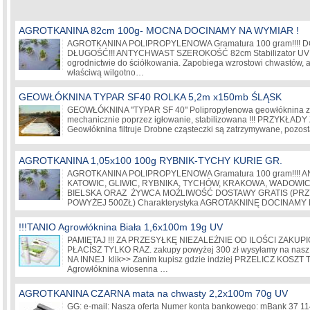
AGROTKANINA 82cm 100g- MOCNA DOCINAMY NA WYMIAR !
AGROTKANINA POLIPROPYLENOWA Gramatura 100 gram!!!!
DŁUGOŚĆ!!! ANTYCHWAST SZEROKOŚĆ 82cm Stabilizator UV St
ogrodnictwie do ściółkowania. Zapobiega wzrostowi chwastów, 
właściwą wilgotno…
GEOWŁÓKNINA TYPAR SF40 ROLKA 5,2m x150mb ŚLĄSK
GEOWŁÓKNINA "TYPAR SF 40" Polipropylenowa geowłóknina z
mechanicznie poprzez igłowanie, stabilizowana !!! PRZYKŁA
Geowłóknina filtruje Drobne cząsteczki są zatrzymywane, pozo
AGROTKANINA 1,05x100 100g RYBNIK-TYCHY KURIE GR.
AGROTKANINA POLIPROPYLENOWA Gramatura 100 gram!!!! 
KATOWIC, GLIWIC, RYBNIKA, TYCHÓW, KRAKOWA, WADOWIC
BIELSKA ORAZ ŻYWCA MOŻLIWOŚĆ DOSTAWY GRATIS (PR
POWYŻEJ 500ZŁ) Charakterystyka AGROTAKNINĘ DOCINAM
!!!TANIO Agrowłóknina Biała 1,6x100m 19g UV
PAMIĘTAJ !!! ZA PRZESYŁKĘ NIEZALEŻNIE OD ILOŚCI ZAK
PŁACISZ TYLKO RAZ. zakupy powyżej 300 zł wysyłamy na nas
NA INNEJ klik>> Zanim kupisz gdzie indziej PRZELICZ KOSZ
Agrowłóknina wiosenna …
AGROTKANINA CZARNA mata na chwasty 2,2x100m 70g UV
GG: e-mail: Nasza oferta Numer konta bankowego: mBank 37 1