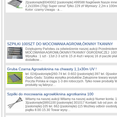
2
[zasłonięte]
0040002
[zasłonięte]
499588 Nagłówek Nasze inne 
2,2x100m (70g) Super cena! Tylko 229 zł! Wymiary: 2,2m x 100
Kolor: czarny Uwaga - a…
SZPILKI 100SZT DO MOCOWANIA AGROWŁÓKNINY TKANINY
Dziękujemy Państwu za odwiedzenie naszej aukcji Przedmiotem
MOCOWANIA AGROWŁÓKNINY/TKANINY OGRODNICZEJ 100
Wysyłka : 1 szt - 13zł 2-3 szt to 15 zł 4szt i więcej 16 zł paczki p
dodatkow…
Gruba Czarna Agrowloknina na chwasty 1,1x30m UV !
tel. 024
[zasłonięte]
260-74 tel. 0-602-
[zasłonięte]
-397 tel. 0
[zasło
Gadu-Gadu: Szybka wysyłka produktów Zakupione towary wysyła
Poczta Polska w ciągu 1-3 dni roboczych. Tylko nowe produkty 
produkty są fabrycz…
Szpilki do mocowania agrowłóknina agrotkanina 100
Witamy na naszej aukcji Witamy na naszej aukcji Numer konta: 
3
[zasłonięte]
3891100
[zasłonięte]
301017 Kontakt: lub od pon. do
[zasłonięte]
-105 tel. 662-
[zasłonięte]
-115 Możliwy odbiór osobisty
piątku 8.00-15.30 Towar wysy…