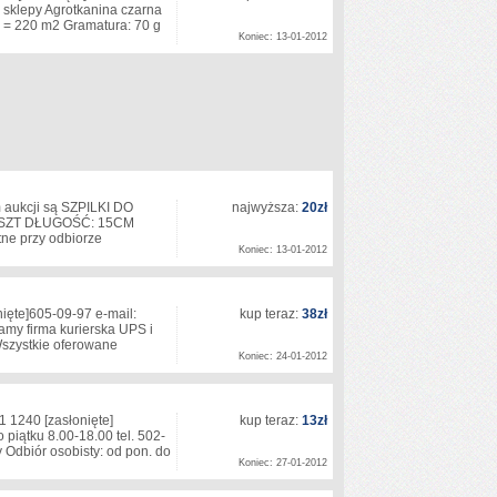
sklepy Agrotkanina czarna
m = 220 m2 Gramatura: 70 g
Koniec: 13-01-2012
 aukcji są SZPILKI DO
najwyższa:
20zł
SZT DŁUGOŚĆ: 15CM
łatne przy odbiorze
Koniec: 13-01-2012
nięte]
605-09-97 e-mail:
kup teraz:
38zł
my firma kurierska UPS i
Wszystkie oferowane
Koniec: 24-01-2012
11 1240
[zasłonięte]
kup teraz:
13zł
 piątku 8.00-18.00 tel. 502-
 Odbiór osobisty: od pon. do
Koniec: 27-01-2012