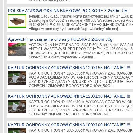
Kolor: brązowy Agrowłó…
POLSKA AGROWLOKNINA BRAZOWA POD KORE 3,2x30m UV !
e-mail: Gadu-Gadu: Numer konta bankowego: mBank 37 1140
[
2
[zasłonięte]
0040002
[zasłonięte]
499588 Wysokiej Jakości Prod
PODRÓBKI !!!! KUPUJ SPRAWDZONY I REKOMENDOWANY PROD
Allegro w promocyjnych cenach "agrowłókniny" nie maj…
Agrowłóknina czarna na chwasty POLSKA 3,2x50m 50g
AGROWŁÓKNINA CZARNA POLSKA P 50g Stabilizator UV 3,2x
ANTYCHWASTOWA SUPER PROMOCJA TYLKO 125,00zł szt. 
PIERWSZEJ RĘKI PRODUKT SPRAWDZONY , POLECANY PR
Ściółkowanie gleby zapewnia: - wyelimi…
KAPTUR OCHRONNY AGROWŁÓKNINA 120X155 NAJTANIEJ !!!
KAPTUR OCHRONNY 120x155cm WYKONANY Z AGRO-WŁÓKNIN
POSIADA STABILIZATOR UV KAPTUR OCHRONNY NADAJĄCY
UŻYTKU ZE ŚCIĄGANYM SZNURKIEM U DOŁU. KAPTUR PR
OCHRONY ZIMOWEJ: RODODENDRONÓW, R&O…
KAPTUR OCHRONNY AGROWŁÓKNINA 120X130 NAJTANIEJ !!!
KAPTUR OCHRONNY 120x130cm WYKONANY Z AGRO-WŁÓKNIN
POSIADA STABILIZATOR UV KAPTUR OCHRONNY NADAJĄCY
UŻYTKU ZE ŚCIĄGANYM SZNURKIEM U DOŁU. KAPTUR PR
OCHRONY ZIMOWEJ: RODODENDRONÓW, R&O…
KAPTUR OCHRONNY AGROWŁÓKNINA 100X100 NAJTANIEJ !!!
KAPTUR OCHRONNY 100x100cm WYKONANY Z AGRO-WŁÓKNIN