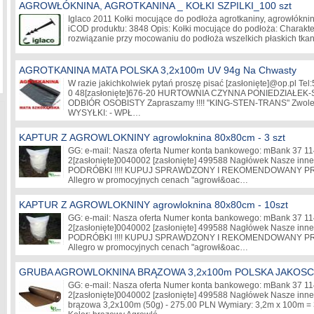
AGROWŁÓKNINA, AGROTKANINA _ KOŁKI SZPILKI_100 szt
Iglaco 2011 Kołki mocujące do podłoża agrotkaniny, agrowłókniny
iCOD produktu: 3848 Opis: Kołki mocujące do podłoża: Charakt
rozwiązanie przy mocowaniu do podłoża wszelkich płaskich tka
AGROTKANINA MATA POLSKA 3,2x100m UV 94g Na Chwasty
W razie jakichkolwiek pytań proszę pisać
[zasłonięte]
@op.pl Tel:
0 48
[zasłonięte]
676-20 HURTOWNIA CZYNNA PONIEDZIAŁEK-S
ODBIÓR OSOBISTY Zapraszamy !!!! "KING-STEN-TRANS" Zwole
WYSYŁKI: - WPŁ…
KAPTUR Z AGROWLOKNINY agrowloknina 80x80cm - 3 szt
GG: e-mail: Nasza oferta Numer konta bankowego: mBank 37 1
2
[zasłonięte]
0040002
[zasłonięte]
499588 Nagłówek Nasze inn
PODRÓBKI !!!! KUPUJ SPRAWDZONY I REKOMENDOWANY PROD
Allegro w promocyjnych cenach "agrowł&oac…
KAPTUR Z AGROWLOKNINY agrowloknina 80x80cm - 10szt
GG: e-mail: Nasza oferta Numer konta bankowego: mBank 37 1
2
[zasłonięte]
0040002
[zasłonięte]
499588 Nagłówek Nasze inn
PODRÓBKI !!!! KUPUJ SPRAWDZONY I REKOMENDOWANY PROD
Allegro w promocyjnych cenach "agrowł&oac…
GRUBA AGROWLOKNINA BRĄZOWA 3,2x100m POLSKA JAKOSC
GG: e-mail: Nasza oferta Numer konta bankowego: mBank 37 1
2
[zasłonięte]
0040002
[zasłonięte]
499588 Nagłówek Nasze inne 
brązowa 3,2x100m (50g) - 275.00 PLN Wymiary: 3,2m x 100m =