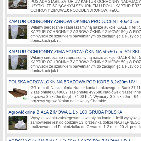
POSIADA STABILIZATOR UV KAPTUR OCHRONNY NADAJĄCY
UŻYTKU ZE ŚCIĄGANYM SZNURKIEM U DOŁU. KAPTUR PR
OCHRONY ZIMOWEJ: RODODENDRONÓW, R&O…
KAPTUR OCHRONNY AGROWŁÓKNINA PRODUCENT 40x40 cm
Witamy serdecznie i zapraszamy na nasze aukcje! GALERI tel : 
KAPTUR OCHRONNY Z AGROWŁÓKNINY ZIMOWY 50g W ROZMIA
cm wysoki ze sznurkiem bawełnianym do zaciągnięcia służy do o
doniczkach jak i …
KAPTUR OCHRONNY ZIMA AGROWŁÓKNINA 50x50 cm POLSKI
Witamy serdecznie i zapraszamy na nasze aukcje! GALERI tel : 
KAPTUR OCHRONNY Z AGROWŁÓKNINY ZIMOWY 50g W ROZMIA
cm wysoki ze sznurkiem bawełnianym do zaciągnięcia służy do o
doniczkach jak i …
POLSKA AGROWLOKNINA BRAZOWA POD KORE 3,2x20m UV !
GG: e-mail: Nasza oferta Numer konta bankowego: mBank 37 1
2
[zasłonięte]
0040002
[zasłonięte]
499588 Nagłówek Nasze inne 
brązowa 3,2x20m (50g) - 74.00 PLN Wymiary: 3,2m x 20m = 64m
brązowy Agrowłóknina na chwasty Charakte…
Agrowłóknina BIAŁA ZIMOWA 1,1 x 100 GRUBA POLSKA
Wysyłka w dniu zaksięgowania wpłaty na konto!!! Jeśli wysyłka j
zamówienie jest do godziny 13, przesyłka dotrze NASTĘPNEGO 
realizowane od Poniedziałku do Czwartku 1-2 rolki -20 zł -przed