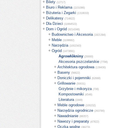
+
Bilety
(12717)
+
Biuro i Reklama
(1101086)
+
Biżuteria i Zegarki
(1318033)
+
Delikatesy
(714822)
+
Dla Dzieci
(11664522)
+
Dom i Ogród
(9214346)
+
Budownictwo i Akcesoria
(1821394)
+
Meble
(1108682)
+
Narzędzia
(1002343)
+
Ogród
(1473891)
Agrowłókniny
(20000)
Akcesoria pszczelarskie
(7798)
+
Architektura ogrodowa
(139430)
+
Baseny
(56622)
+
Doniczki i pojemniki
(62688)
+
Grillowanie
(50031)
Grzybnie i mikoryza
(706)
Kompostowniki
(4546)
Literatura
(1849)
+
Meble ogrodowe
(100232)
+
Narzędzia ogrodnicze
(263790)
+
Nawadnianie
(88357)
+
Nawozy i preparaty
(47822)
+
Oczka wodne
(38273)