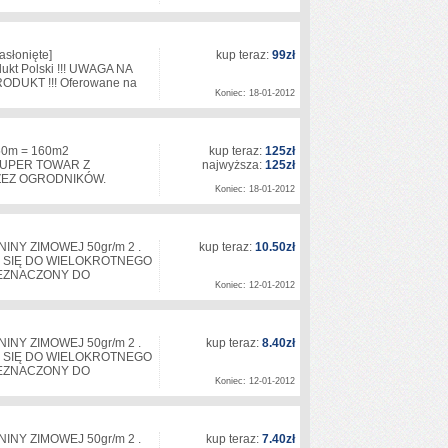
zasłonięte]
kup teraz:
99zł
ukt Polski !!! UWAGA NA
UKT !!! Oferowane na
Koniec: 18-01-2012
50m = 160m2
kup teraz:
125zł
SUPER TOWAR Z
najwyższa:
125zł
ZEZ OGRODNIKÓW.
Koniec: 18-01-2012
Y ZIMOWEJ 50gr/m 2 .
kup teraz:
10.50zł
 SIĘ DO WIELOKROTNEGO
ZEZNACZONY DO
Koniec: 12-01-2012
Y ZIMOWEJ 50gr/m 2 .
kup teraz:
8.40zł
 SIĘ DO WIELOKROTNEGO
ZEZNACZONY DO
Koniec: 12-01-2012
Y ZIMOWEJ 50gr/m 2 .
kup teraz:
7.40zł