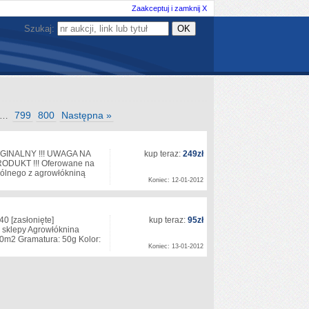
Zaakceptuj i zamknij X
Szukaj:
799
800
Następna »
…
RYGINALNY !!! UWAGA NA
kup teraz:
249zł
UKT !!! Oferowane na
pólnego z agrowłókniną
Koniec: 12-01-2012
140
[zasłonięte]
kup teraz:
95zł
sklepy Agrowłóknina
0m2 Gramatura: 50g Kolor:
Koniec: 13-01-2012