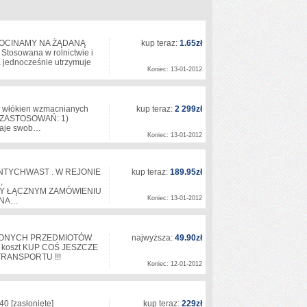
 DOCINAMY NA ŻĄDANĄ
kup teraz:
1.65zł
osowana w rolnictwie i
a jednocześnie utrzymuje
Koniec: 13-01-2012
 włókien wzmacnianych
kup teraz:
2 299zł
DY ZASTOSOWAŃ: 1)
staje swob…
Koniec: 13-01-2012
ANTYCHWAST . W REJONIE
kup teraz:
189.95zł
,
ZY ŁĄCZNYM ZAMÓWIENIU
Koniec: 13-01-2012
Y NA…
UPIONYCH PRZEDMIOTÓW
najwyższa:
49.90zł
z koszt KUP COŚ JESZCZE
T TRANSPORTU !!!
Koniec: 12-01-2012
140
[zasłonięte]
kup teraz:
229zł