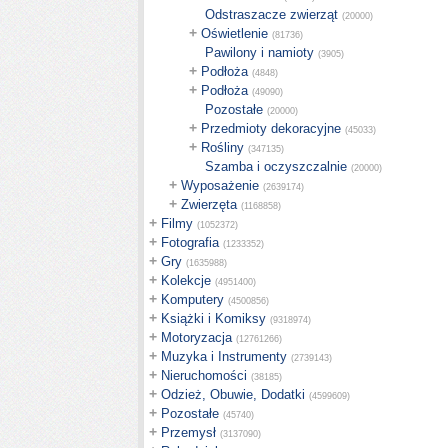
Odstraszacze zwierząt
(20000)
+
Oświetlenie
(81736)
Pawilony i namioty
(3905)
+
Podłoża
(4848)
+
Podłoża
(49090)
Pozostałe
(20000)
+
Przedmioty dekoracyjne
(45033)
+
Rośliny
(347135)
Szamba i oczyszczalnie
(20000)
+
Wyposażenie
(2639174)
+
Zwierzęta
(1168858)
+
Filmy
(1052372)
+
Fotografia
(1233352)
+
Gry
(1635988)
+
Kolekcje
(4951400)
+
Komputery
(4500856)
+
Książki i Komiksy
(9318974)
+
Motoryzacja
(12761266)
+
Muzyka i Instrumenty
(2739143)
+
Nieruchomości
(38185)
+
Odzież, Obuwie, Dodatki
(4599609)
+
Pozostałe
(45740)
+
Przemysł
(3137090)