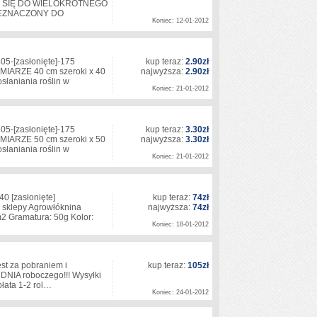
 SIĘ DO WIELOKROTNEGO
ZEZNACZONY DO
Koniec: 12-01-2012
505-
[zasłonięte]
-175
kup teraz:
2.90zł
RZE 40 cm szeroki x 40
najwyższa:
2.90zł
słaniania roślin w
Koniec: 21-01-2012
505-
[zasłonięte]
-175
kup teraz:
3.30zł
RZE 50 cm szeroki x 50
najwyższa:
3.30zł
słaniania roślin w
Koniec: 21-01-2012
140
[zasłonięte]
kup teraz:
74zł
sklepy Agrowłóknina
najwyższa:
74zł
2 Gramatura: 50g Kolor:
Koniec: 18-01-2012
est za pobraniem i
kup teraz:
105zł
DNIA roboczego!!! Wysyłki
płata 1-2 rol…
Koniec: 24-01-2012