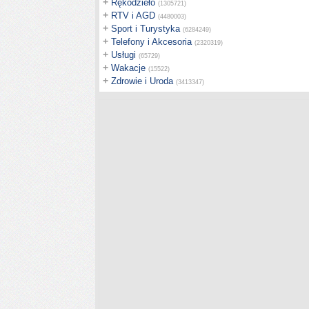
+
Rękodzieło
(1305721)
+
RTV i AGD
(4480003)
+
Sport i Turystyka
(6284249)
+
Telefony i Akcesoria
(2320319)
+
Usługi
(65729)
+
Wakacje
(15522)
+
Zdrowie i Uroda
(3413347)