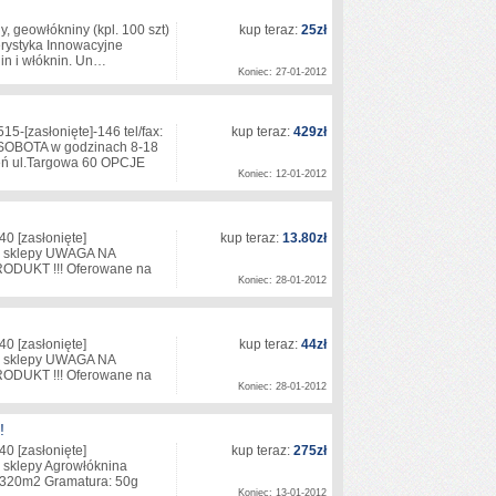
, geowłókniny (kpl. 100 szt)
kup teraz:
25zł
erystyka Innowacyjne
nin i włóknin. Un…
Koniec: 27-01-2012
515-
[zasłonięte]
-146 tel/fax:
kup teraz:
429zł
OBOTA w godzinach 8-18
ń ul.Targowa 60 OPCJE
Koniec: 12-01-2012
140
[zasłonięte]
kup teraz:
13.80zł
e sklepy UWAGA NA
UKT !!! Oferowane na
Koniec: 28-01-2012
140
[zasłonięte]
kup teraz:
44zł
e sklepy UWAGA NA
UKT !!! Oferowane na
Koniec: 28-01-2012
!
140
[zasłonięte]
kup teraz:
275zł
sklepy Agrowłóknina
 320m2 Gramatura: 50g
Koniec: 13-01-2012