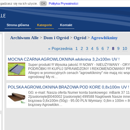
zgadzasz się na ich użycie.
OK
Polityka Prywatności
LE
Strona główna
Kategorie
Kontakt
Archiwum Alle
>
Dom i Ogród
>
Ogród
>
Agrowłókniny
« Poprzednia
1
2
3
4
5
6
7
8
9
10
MOCNA CZARNA AGROWLOKNINA wloknina 3,2x100m UV !
Super produkt !!! Wysoka jakość !!! NOWY - NIEUŻYWANY - O
PODRÓBKI !!!! KUPUJ SPRAWDZONY I REKOMENDOWANY PROD
Allegro w promocyjnych cenach "agrowłókniny" nie mają nic ws
ogrodową! My ni…
POLSKA AGROWLOKNINA BRAZOWA POD KORE 0,8x100m UV !
GG: e-mail: Nasza oferta Numer konta bankowego: mBank 37 1
2
[zasłonięte]
0040002
[zasłonięte]
499588 Nagłówek Nasze inne 
brązowa 0,8x100m (50g) - 95.00 PLN Wymiary: 0,8m x 100m = 8
brązowy Agrowłókn…