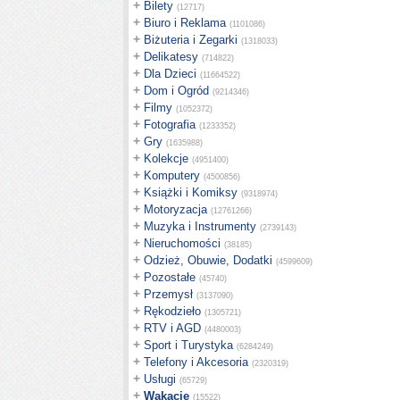
+
Bilety
(12717)
+
Biuro i Reklama
(1101086)
+
Biżuteria i Zegarki
(1318033)
+
Delikatesy
(714822)
+
Dla Dzieci
(11664522)
+
Dom i Ogród
(9214346)
+
Filmy
(1052372)
+
Fotografia
(1233352)
+
Gry
(1635988)
+
Kolekcje
(4951400)
+
Komputery
(4500856)
+
Książki i Komiksy
(9318974)
+
Motoryzacja
(12761266)
+
Muzyka i Instrumenty
(2739143)
+
Nieruchomości
(38185)
+
Odzież, Obuwie, Dodatki
(4599609)
+
Pozostałe
(45740)
+
Przemysł
(3137090)
+
Rękodzieło
(1305721)
+
RTV i AGD
(4480003)
+
Sport i Turystyka
(6284249)
+
Telefony i Akcesoria
(2320319)
+
Usługi
(65729)
+
Wakacje
(15522)