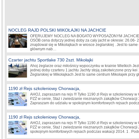
NOCLEG RAJD POLSKI MIKOŁAJKI NA JACHCIE
OFERUJEMY NOCLEG NA BOGATO WYPOSAŻONYM JACHCIE 
OSÓB cena dotyczy jednej doby za cały jacht w okresie: 26.06- 
znajdował się w Mikołajkach w wiosce żeglarskiej . Jest to same
głównym nab…
Czarter jachtu Sportlake 730 2szt. Mikołajki
Ahoj żeglarze oraz miłośnicy wypoczynku w krainie Wielkich Je
jednej doby czarteru 1 jachtu Jachty stoją zakotwiczone przy ke
Żeglarskiej w Mikołajkach Jest to same centrum Mikołajek przy
1190 zł Rejs szkoleniowy Chorwacja,
AHOJ, zapraszam na rejs !!! Tylko 1190 zł Rejs w szkoleniowy w 
PZŻ w cenie, Staż i zwiedzanie nieznanych zakątków Chorwacji
Zapraszam do udziału w spokojnym komfortowych rejsach pod
1190 zł Rejs szkoleniowy Chorwacja,
AHOJ, zapraszam na rejs !!! Tylko 1190 zł Rejs w szkoleniowy w 
PZŻ w cenie, Staż i zwiedzanie nieznanych zakątków Chorwacji
spokojnym komfortowych rejsach podczas wakacji 2014. 1 . Po