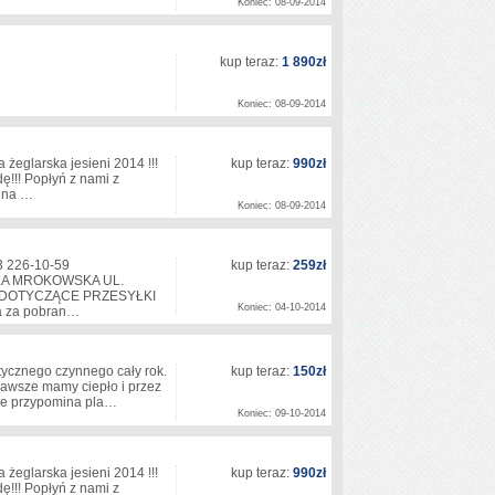
Koniec: 08-09-2014
kup teraz:
1 890zł
Koniec: 08-09-2014
a żeglarska jesieni 2014 !!!
kup teraz:
990zł
ę!!! Popłyń z nami z
aż na …
Koniec: 08-09-2014
3 226-10-59
kup teraz:
259zł
LA MROKOWSKA UL.
 DOTYCZĄCE PRZESYŁKI
Koniec: 04-10-2014
ska za pobran…
ycznego czynnego cały rok.
kup teraz:
150zł
awsze mamy ciepło i przez
enie przypomina pla…
Koniec: 09-10-2014
a żeglarska jesieni 2014 !!!
kup teraz:
990zł
ę!!! Popłyń z nami z