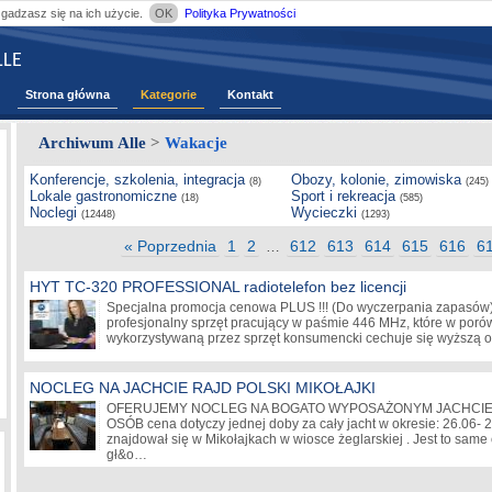
zgadzasz się na ich użycie.
OK
Polityka Prywatności
LE
Strona główna
Kategorie
Kontakt
Archiwum Alle
>
Wakacje
Konferencje, szkolenia, integracja
Obozy, kolonie, zimowiska
(8)
(245)
Lokale gastronomiczne
Sport i rekreacja
(18)
(585)
Noclegi
Wycieczki
(12448)
(1293)
« Poprzednia
1
2
612
613
614
615
616
6
…
HYT TC-320 PROFESSIONAL radiotelefon bez licencji
Specjalna promocja cenowa PLUS !!! (Do wyczerpania zapasów
profesjonalny sprzęt pracujący w paśmie 446 MHz, które w porów
wykorzystywaną przez sprzęt konsumencki cechuje się wyższą
NOCLEG NA JACHCIE RAJD POLSKI MIKOŁAJKI
OFERUJEMY NOCLEG NA BOGATO WYPOSAŻONYM JACHCIE 
OSÓB cena dotyczy jednej doby za cały jacht w okresie: 26.06- 
znajdował się w Mikołajkach w wiosce żeglarskiej . Jest to same
gł&o…