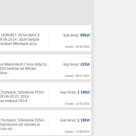
HORNET 29 NA MAX 9
kup teraz:
800zł
29.06.2014. Jacht będzie
 centum Mikołajek przy
Koniec: 30-06-2014
zior Mazurskich Cena dotyczy
kup teraz:
220zł
i 100 metrów od Wioski
 gł&oa…
Koniec: 09-07-2014
Chorwacji, Szkolenie ISSA i
kup teraz:
1 190zł
 28.06-05.07.2014
czas wakacji 2014…
Koniec: 11-07-2014
Chorwacji, Szkolenie ISSA i
kup teraz:
1 190zł
 Zapraszam do udziału w
dczas rej…
Koniec: 13-08-2014