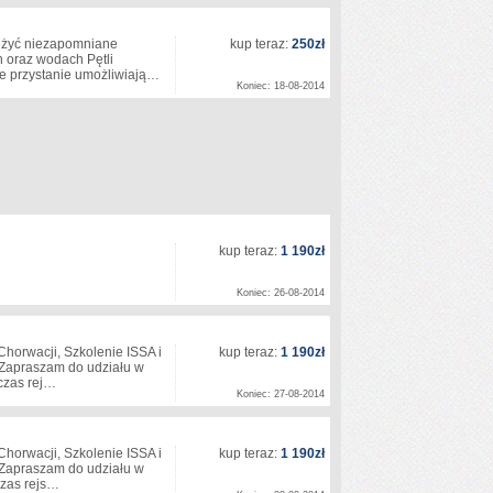
zeżyć niezapomniane
kup teraz:
250zł
 oraz wodach Pętli
ne przystanie umożliwiają…
Koniec: 18-08-2014
kup teraz:
1 190zł
Koniec: 26-08-2014
Chorwacji, Szkolenie ISSA i
kup teraz:
1 190zł
 Zapraszam do udziału w
dczas rej…
Koniec: 27-08-2014
Chorwacji, Szkolenie ISSA i
kup teraz:
1 190zł
 Zapraszam do udziału w
czas rejs…