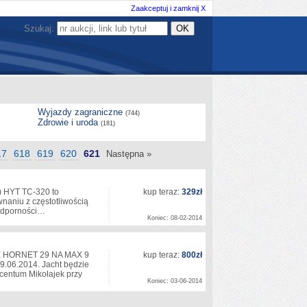
Zaakceptuj i zamknij X
Szukaj:
Wyjazdy zagraniczne
(744)
Zdrowie i uroda
(181)
17
618
619
620
621
Następna »
) HYT TC-320 to
kup teraz:
329zł
naniu z częstotliwością
 odporności…
Koniec: 08-02-2014
HORNET 29 NA MAX 9
kup teraz:
800zł
29.06.2014. Jacht będzie
 centum Mikołajek przy
Koniec: 03-06-2014