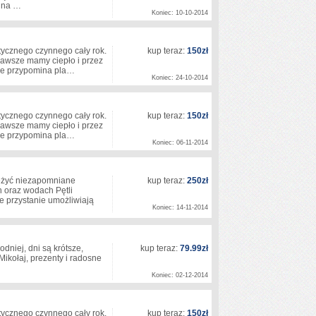
aż na …
Koniec: 10-10-2014
ycznego czynnego cały rok.
kup teraz:
150zł
awsze mamy ciepło i przez
enie przypomina pla…
Koniec: 24-10-2014
ycznego czynnego cały rok.
kup teraz:
150zł
awsze mamy ciepło i przez
enie przypomina pla…
Koniec: 06-11-2014
zeżyć niezapomniane
kup teraz:
250zł
 oraz wodach Pętli
e przystanie umożliwiają
Koniec: 14-11-2014
odniej, dni są krótsze,
kup teraz:
79.99zł
 Mikołaj, prezenty i radosne
Koniec: 02-12-2014
ycznego czynnego cały rok.
kup teraz:
150zł