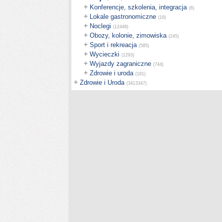
+
Konferencje, szkolenia, integracja
(8)
+
Lokale gastronomiczne
(18)
+
Noclegi
(12448)
+
Obozy, kolonie, zimowiska
(245)
+
Sport i rekreacja
(585)
+
Wycieczki
(1293)
+
Wyjazdy zagraniczne
(744)
+
Zdrowie i uroda
(181)
+
Zdrowie i Uroda
(3413347)