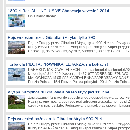
1890 zł Rejs ALL INCLUSIVE Chorwacja wrzesień 2014
Opis niedostępny...
Rejs wrzesień przez Gibraltar i Afrykę, tylko 990
Rejs z Europy przez Gibraltar i Afrykę, tylko 990 zł etap . Przygod
Kursy ISSA i PZŻ w cenie !! Ahoj !!! Zapraszamy na Super przygod
Chorwacji, przez Włochy, Sycylię, Sardynie, Baleary, Gibraltar 
Torba dla PILOTA ,PRAWNIKA, LEKARZA, na kółkach !
DANE KONTAKTOWE TELEFON: 606-
[zasłonięte]
[zasłonięte]
73
[zasłonięte]
-314-549
[zasłonięte]
-437-077 ADRES SKLEPU WO
MALOWNICZA 15 05-552 MAGDALENKA ZAPRASZAMY DANE
Poczta Polska - 15zł Poczta Polska priorytet - 20 zł Poczta Pol
Wyspa Kampinos 40 km Wawa basen kryty jacuzzi inne
Zapraszamy Państwa do specyficznego gospodarstwa agroturyst
Naszą stronę można obejrzeć pod adresem wyspakampinos.pl Z
cały rok u nas jest lato. Podgrzewany piasek przy ciepłym bas
Rejs wrzesień październik Gibraltar Afryka 990 PLN
Rejs z Europy przez Gibraltar i Afrykę, tylko 990 zł etap . Przygod
Kursy ISSA i PZŻ w cenie !! Ahoj !!! Zapraszamy na Super przygod