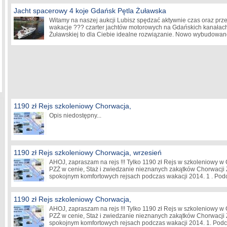
Jacht spacerowy 4 koje Gdańsk Pętla Żuławska
Witamy na naszej aukcji Lubisz spędzać aktywnie czas oraz pr
wakacje ??? czarter jachtów motorowych na Gdańskich kanałach
Żuławskiej to dla Ciebie idealne rozwiązanie. Nowo wybudowa
1190 zł Rejs szkoleniowy Chorwacja,
Opis niedostępny...
1190 zł Rejs szkoleniowy Chorwacja, wrzesień
AHOJ, zapraszam na rejs !!! Tylko 1190 zł Rejs w szkoleniowy w 
PZŻ w cenie, Staż i zwiedzanie nieznanych zakątków Chorwacji
spokojnym komfortowych rejsach podczas wakacji 2014. 1 . Po
1190 zł Rejs szkoleniowy Chorwacja,
AHOJ, zapraszam na rejs !!! Tylko 1190 zł Rejs w szkoleniowy w 
PZŻ w cenie, Staż i zwiedzanie nieznanych zakątków Chorwacji
spokojnym komfortowych rejsach podczas wakacji 2014. 1. Pod