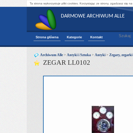
Ta strona wykorzystuje pliki cookies. Korzystając ze strony, zgadzasz się na
DARMOWE ARCHIWUM ALLE
Szukaj:
Strona główna
Kategorie
Kontakt
Archiwum Alle
>
Antyki i Sztuka
>
Antyki
>
Zegary, zegarki
ZEGAR LL0102