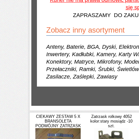
się s
ZAPRASZAMY DO ZAKU
Zobacz inny asortyment
Anteny, Baterie, BGA, Dyski, Elektron
Inwertery, Kadłubki, Kamery, Karty Wif
Konektory, Matryce, Mikrofony, Mode
Przełaczniki, Ramki, Śrubki, Świetlów
Zasilacze, Zaślepki, Zawiasy
CIEKAWY ZESTAW 5 X
Zatrzask rolkowy 4052
BRANSOLETA
kolor:stary mosiądz -10
PODWÓJNY ZATRZASK
szt.