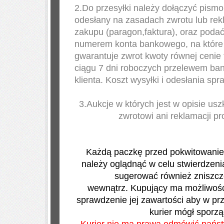
2.Do przesyłki należy dołączyć pismo 
odesłany na zasadach zwrotu lub rek
zakupu (paragon,faktura), oraz poda
numerem konta bankowego, na które 
gwarantuje zwrot kwoty równej cenie
ciągu 7 dni roboczych przelewem b
klienta. Koszt wysyłki i odesłania s
3.Aukcje w których jest w opisie us
zwrotowi ani reklamacji pr
Każdą paczkę przed pokwitowaniem
należy oglądnąć w celu stwierdzeni
sugerować również zniszcze
wewnątrz. Kupujący ma możliwość 
sprawdzenie jej zawartości aby w pr
kurier mógł sporzą
Kurier nie ma prawa odmówić państ