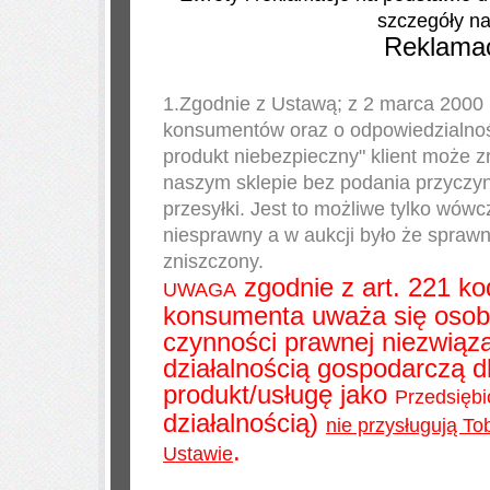
szczegóły na
Reklamac
1.Zgodnie z Ustawą; z 2 marca 2000 
konsumentów oraz o odpowiedzialnoś
produkt niebezpieczny" klient może 
naszym sklepie bez podania przyczyn
przesyłki. Jest to możliwe tylko wówc
niesprawny a w aukcji było że sprawn
zniszczony.
zgodnie z art. 221 k
UWAGA
konsumenta uważa się osob
czynności prawnej niezwiąza
działalnością gospodarczą 
produkt/usługę jako
Przedsiębi
działalnością)
nie przysługują T
.
Ustawie