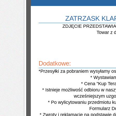
ZATRZASK KLA
ZDJĘCIE PRZEDSTAWI
Towar z 
Dodatkowe:
*Przesyłki za pobraniem wysyłamy 
* Wystawiam
* Cena "Kup Tera
* Istnieje możliwość odbioru w nas
wcześniejszym uzgo
* Po wylicytowaniu przedmiotu ku
Formularz D
* Zwroty i reklamacje na podstawie d