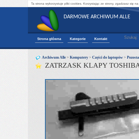
Ta strona wykorzystuje pliki cookies. Korzystając ze strony, zgadzasz się na
DARMOWE ARCHIWUM ALLE
Szukaj:
Strona główna
Kategorie
Kontakt
Archiwum Alle
>
Komputery
>
Części do laptopów
>
Pozostał
ZATRZASK KLAPY TOSHIBA 