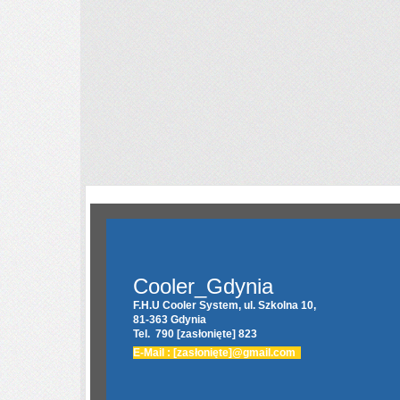
Cooler_Gdynia
F.H.U Cooler System, ul. Szkolna 10,
81-363 Gdynia
Tel. 790
[zasłonięte]
823
E-Mail :
[zasłonięte]
@gmail.com