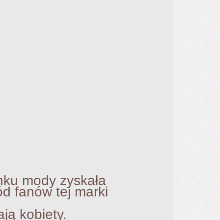
 mody zyskała
anów tej marki
obiety.