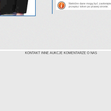
Niektóre dane mogą być zasłonięte.
przepisz token po prawej stronie.
KONTAKT INNE AUKCJE KOMENTARZE O NAS