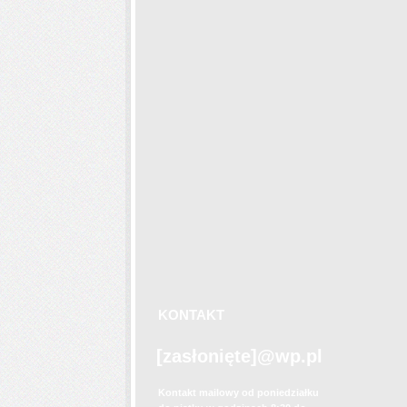
KONTAKT
Fir
bar
[zasłonięte]
@wp.pl
zd
Kontakt mailowy od poniedziałku