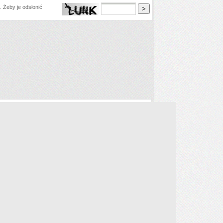
 Żeby je odsłonić