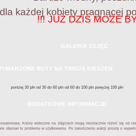
dla każdej kobiety pragnącej p
!!! JUŻ DZIŚ MOŻE BY
GALERIA ZDJĘĆ
YMARZONE BUTY NA TWOJĄ KIESZEŃ
poniżej 30 pln od 30 do 60 pln od 60 do 100 pln powyżej 100 pln
DODATKOWE INFORMACJE
posalonowa. Kolory widoczne na zdjęciach mogą nieznacznie różnić się od rzec
Nie stanowi to problemu w użytkowaniu. Po zakończeniu aukcji proszę o wypełni