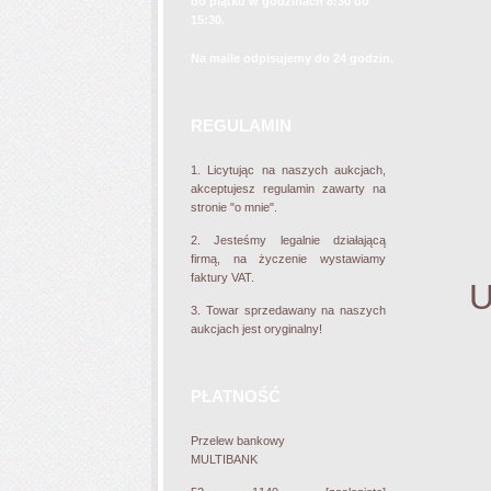
do piątku w godzinach 8:30 do
15:30.
Mar
Na maile odpisujemy do 24 godzin.
wyma
REGULAMIN
1.
Licytując na naszych aukcjach,
akceptujesz regulamin zawarty na
stronie "o mnie".
2.
Jesteśmy legalnie działającą
firmą, na życzenie wystawiamy
faktury VAT.
U
3.
Towar sprzedawany na naszych
aukcjach jest oryginalny!
PŁATNOŚĆ
Przelew bankowy
MULTIBANK