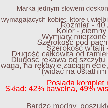
ka jednym słowem doskonale 
gających kobiet, które uwielbi
Rozmiar - 40 
Kolor - ciemny 
Wymiary mierzone n
Szerokość pod pacha
Szerokość w talii 
Długość całkowita od ramien
Długość rękawa od szczytu 
waga, na rękawie zaciągnięcie,
(widać na ostatnim 
Posiada komplet 
Skład: 42% bawełna, 49% wis
Bardzo modny, poszuki