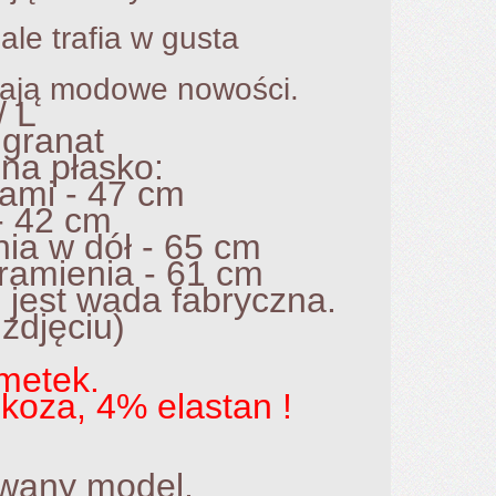
trafia w gusta
ają modowe nowości.
/ L
granat
a płasko:
mi - 47 cm
- 42 cm
ia w dół - 65 cm
ramienia - 61 cm
 jest wada fabryczna.
zdjęciu)
metek.
koza, 4% elastan !
wany model,