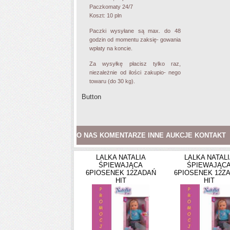
Paczkomaty 24/7
Koszt:
10 pln
Paczki wysyłane są max. do 48
godzin od momentu zaksię- gowania
wpłaty na koncie.
Za wysyłkę płacisz tylko raz,
niezależnie od ilości zakupio- nego
towaru (do 30 kg).
Button
O NAS KOMENTARZE INNE AUKCJE KONTAKT
LALKA NATALIA
LALKA NATAL
ŚPIEWAJĄCA
ŚPIEWAJĄC
6PIOSENEK 12ZADAŃ
6PIOSENEK 12Z
HIT
HIT