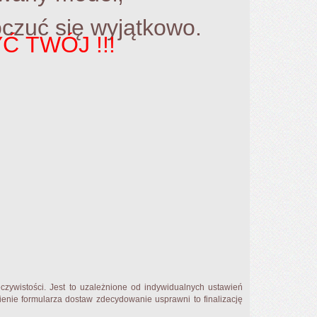
oczuć się wyjątkowo.
Ć TWÓJ !!!
zywistości. Jest to uzależnione od indywidualnych ustawień
enie formularza dostaw zdecydowanie usprawni to finalizację