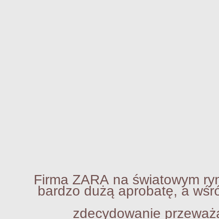
ma ZARA na światowym rynku
dzo dużą aprobatę, a wśród f
ecydowanie przeważają k