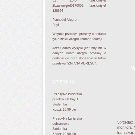
52 1140
[zasłonięte]
2
[zasłonięte]
0170002
[zasłonięte]
128696
Płatności Allegro
PayU
W tytule przelewu prosimy o podanie
tylko nicku Allegro i numeru aukcji.
Jeżeli adres wysyłki jest inny niż w
danych konta allegro prosimy o
podanie go oraz dopisanie w tytule
przelewu
"ZMIANA ADRESU"
.
W
WYSYŁKA
Przesyłka kurierska
przelew lub PayU
Siódemka
Koszt:
13,99 pln
Przesyłka kurier
ska
Sprzedaż 
pobraniowa
monitora. 
Siódemka
transakcji.
Koszt:
19,99 pln