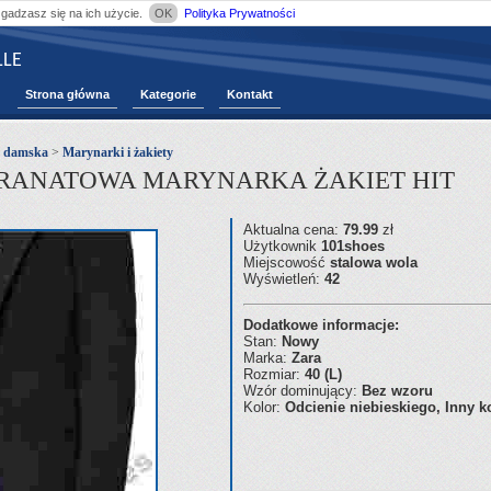
zgadzasz się na ich użycie.
OK
Polityka Prywatności
LE
Strona główna
Kategorie
Kontakt
ż damska
>
Marynarki i żakiety
GRANATOWA MARYNARKA ŻAKIET HIT
Aktualna cena:
79.99
zł
Użytkownik
101shoes
Miejscowość
stalowa wola
Wyświetleń:
42
Dodatkowe informacje:
Stan:
Nowy
Marka:
Zara
Rozmiar:
40 (L)
Wzór dominujący:
Bez wzoru
Kolor:
Odcienie niebieskiego, Inny k