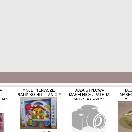
IA
MOJE PIERWSZE
DUŻA STYLOWA
DU
A
PIANINKO-HIT!! TANIO!!!
MASELNICA / PATERA
MASEL
ADAŃ
MUSZLA / ANTYK
MUS