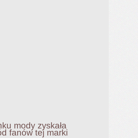
 mody zyskała
anów tej marki