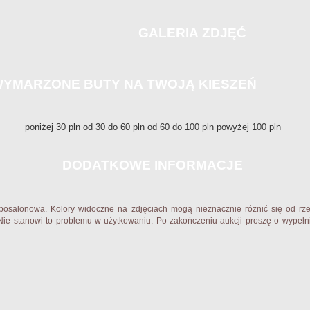
GALERIA ZDJĘĆ
YMARZONE BUTY NA TWOJĄ KIESZEŃ
poniżej 30 pln od 30 do 60 pln od 60 do 100 pln powyżej 100 pln
DODATKOWE INFORMACJE
posalonowa. Kolory widoczne na zdjęciach mogą nieznacznie różnić się od rzec
Nie stanowi to problemu w użytkowaniu. Po zakończeniu aukcji proszę o wypełni