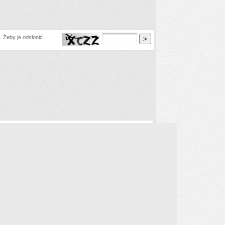
 Żeby je odsłonić