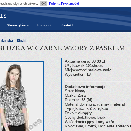
zgadzasz się na ich użycie.
OK
Polityka Prywatności
LE
Strona główna
Kategorie
Kontakt
ż damska
>
Bluzki
BLUZKA W CZARNE WZORY Z PASKIEM
Aktualna cena:
39.99
zł
Użytkownik
101shoes
Miejscowość
stalowa wola
Wyświetleń:
13
Dodatkowe informacje:
Stan:
Nowy
Marka:
Zara
Rozmiar:
38 (M)
Materiał dominujący:
inny materiał
Typ rękawa:
krótki rękaw
Dekolt:
okrągły
Cechy dodatkowe:
brak
Wzór dominujący:
Inny wzór
Kolor:
Biel, Czerń, Odcienie żółtego i