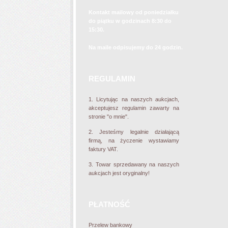
zd
Kontakt mailowy od poniedziałku
do piątku w godzinach 8:30 do
15:30.
Mar
Na maile odpisujemy do 24 godzin.
wyma
REGULAMIN
1.
Licytując na naszych aukcjach,
akceptujesz regulamin zawarty na
Sz
stronie "o mnie".
2.
Jesteśmy legalnie działającą
firmą, na życzenie wystawiamy
faktury VAT.
3.
Towar sprzedawany na naszych
aukcjach jest oryginalny!
PŁATNOŚĆ
Przelew bankowy