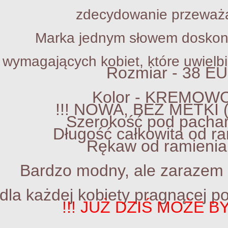
ecydowanie przeważają k
ka jednym słowem doskonale 
gających kobiet, które uwielbi
Rozmiar - 38 EU
Kolor - KREMOW
!!! NOWA, BEZ METKI (
erokość pod pachami -
Długość całkowita od ra
Rękaw od ramienia
Bardzo modny, ale zarazem 
dla każdej kobiety pragnącej p
!!! JUŻ DZIŚ MOŻE BY