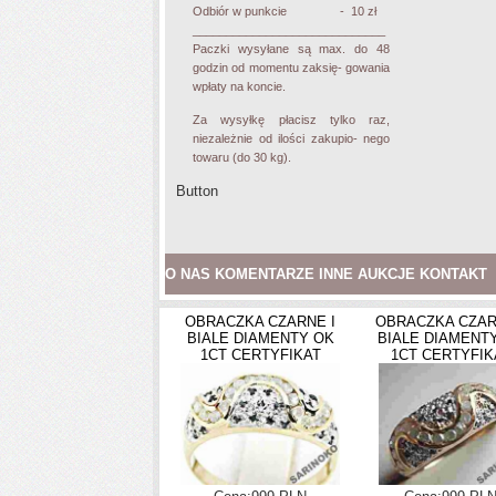
Odbiór w punkcie - 10 zł
_____________________________
Paczki wysyłane są max. do 48
godzin od momentu zaksię- gowania
wpłaty na koncie.
Za wysyłkę płacisz tylko raz,
niezależnie od ilości zakupio- nego
towaru (do 30 kg).
Button
O NAS KOMENTARZE INNE AUKCJE KONTAKT
OBRACZKA CZARNE I
OBRACZKA CZAR
BIALE DIAMENTY OK
BIALE DIAMENT
1CT CERTYFIKAT
1CT CERTYFIK