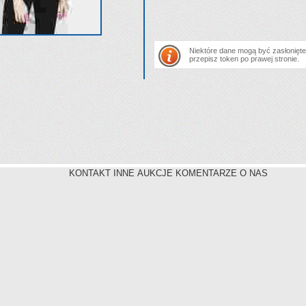
Niektóre dane mogą być zasłonięte.
przepisz token po prawej stronie.
KONTAKT INNE AUKCJE KOMENTARZE O NAS