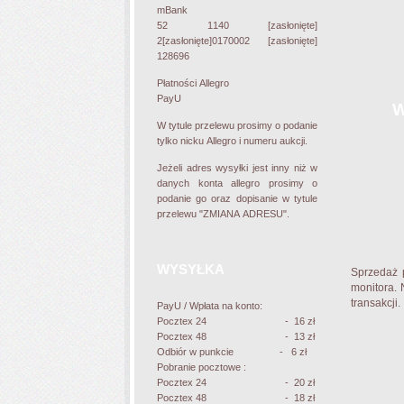
mBank
52 1140
[zasłonięte]
2
[zasłonięte]
0170002
[zasłonięte]
128696
Płatności Allegro
PayU
W
W tytule przelewu prosimy o podanie
tylko nicku Allegro i numeru aukcji.
Jeżeli adres wysyłki jest inny niż w
danych konta allegro prosimy o
podanie go oraz dopisanie w tytule
przelewu
"ZMIANA ADRESU"
.
WYSYŁKA
Sprzedaż 
monitora. 
transakcji.
PayU / Wpłata na konto:
Pocztex 24 - 16 zł
Pocztex 48 - 13 zł
Odbiór w punkcie - 6 zł
Pobranie pocztowe :
Pocztex 24 - 20 zł
Pocztex 48 - 18 zł