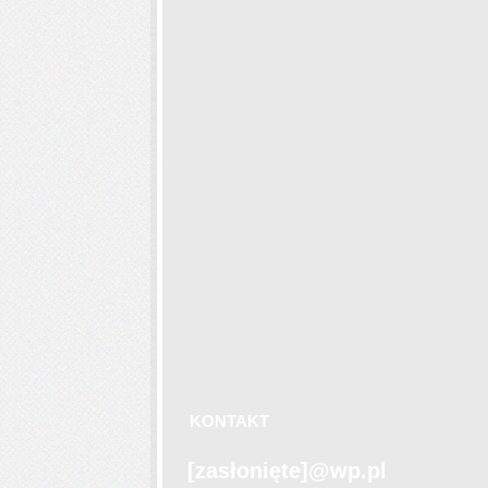
KONTAKT
Fir
bar
[zasłonięte]
@wp.pl