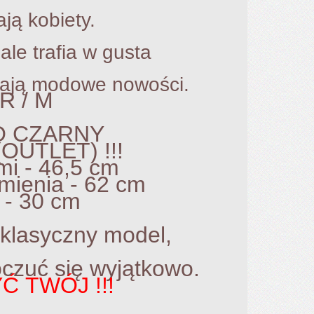
obiety.
trafia w gusta
ają modowe nowości.
R / M
O CZARNY
OUTLET) !!!
 46,5 cm
mienia - 62 cm
 - 30 cm
klasyczny model,
oczuć się wyjątkowo.
Ć TWÓJ !!!