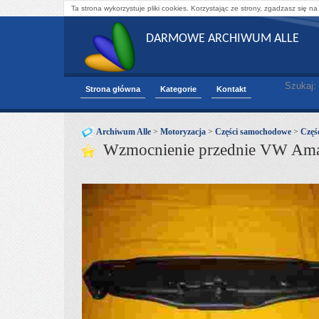
Ta strona wykorzystuje pliki cookies. Korzystając ze strony, zgadzasz się na
DARMOWE ARCHIWUM ALLE
Szukaj:
Strona główna
Kategorie
Kontakt
Archiwum Alle
>
Motoryzacja
>
Części samochodowe
>
Częśc
Wzmocnienie przednie VW Am