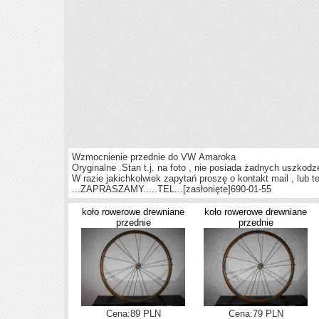
Wzmocnienie przednie do VW Amaroka
Oryginalne .Stan t.j. na foto , nie posiada żadnych uszkodz
W razie jakichkolwiek zapytań proszę o kontakt mail , lub te
...ZAPRASZAMY.....TEL...
[zasłonięte]
690-01-55
koło rowerowe drewniane
koło rowerowe drewniane
przednie
przednie
Cena:89 PLN
Cena:79 PLN