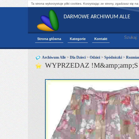
Ta strona wykorzystuje pliki cookies. Korzystając ze strony, zgadzasz się na
DARMOWE ARCHIWUM ALLE
Szukaj:
Strona główna
Kategorie
Kontakt
Archiwum Alle
>
Dla Dzieci
>
Odzież
>
Spódniczki
>
Rozmiar
WYPRZEDAZ !M&amp;amp;S A