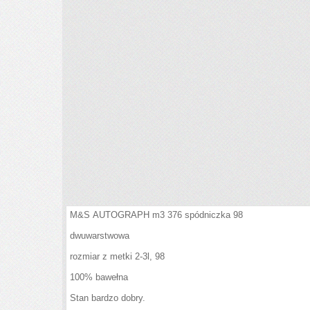
M&S AUTOGRAPH m3 376 spódniczka 98
dwuwarstwowa
rozmiar z metki 2-3l, 98
100% bawełna
Stan bardzo dobry.