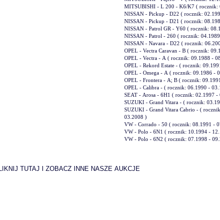
MITSUBISHI - L 200 - K6/K7 ( rocznik:
NISSAN - Pickup - D22 ( rocznik: 02.1
NISSAN - Pickup - D21 ( rocznik: 08.19
NISSAN - Patrol GR - Y60 ( rocznik: 08.
NISSAN - Patrol - 260 ( rocznik: 04.198
NISSAN - Navara - D22 ( rocznik: 06.2
OPEL - Vectra Caravan - B ( rocznik: 09.
OPEL - Vectra - A ( rocznik: 09.1988 - 0
OPEL - Rekord Estate - ( rocznik: 09.199
OPEL - Omega - A ( rocznik: 09.1986 - 
OPEL - Frontera - A; B ( rocznik: 09.199
OPEL - Calibra - ( rocznik: 06.1990 - 03
SEAT - Arosa - 6H1 ( rocznik: 02.1997 -
SUZUKI - Grand Vitara - ( rocznik: 03.
SUZUKI - Grand Vitara Cabrio - ( rocznik
03.2008 )
VW - Corrado - 50 ( rocznik: 08.1991 - 
VW - Polo - 6N1 ( rocznik: 10.1994 - 12
VW - Polo - 6N2 ( rocznik: 07.1998 - 09
LIKNIJ TUTAJ I ZOBACZ INNE NASZE AUKCJE