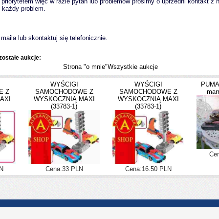
priorytetem więc w razie pytań lub problemów prosimy o uprzedni kontakt z
 każdy problem.
maila lub skontaktuj się telefonicznie.
ostałe aukcje:
Strona "o mnie"Wszystkie aukcje
WYŚCIGI
WYŚCIGI
PUMA 
E Z
SAMOCHODOWE Z
SAMOCHODOWE Z
mar
AXI
WYSKOCZNIĄ MAXI
WYSKOCZNIĄ MAXI
(33783-1)
(33783-1)
Cen
N
Cena:33 PLN
Cena:16.50 PLN
Darmowe Archiwum Alle
|
Polityka Prywatności
|
Kontakt