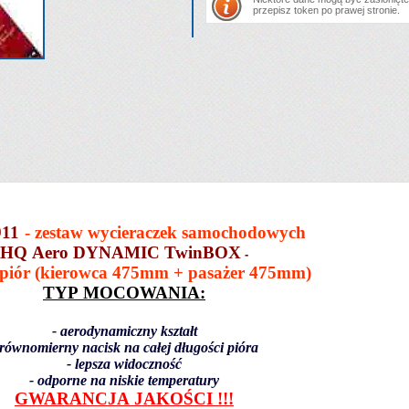
przepisz token po prawej stronie.
911
-
zestaw wycieraczek samochodowych
HQ Aero DYNAMIC
TwinBOX
-
 piór (kierowca 475mm + pasażer 475mm)
TYP MOCOWANIA:
- aerodynamiczny kształt
 równomierny nacisk na całej długości pióra
- lepsza widoczność
- odporne na niskie temperatury
GWARANCJA JAKOŚCI !!!