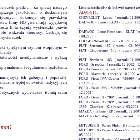
eraczek płaskich. Za sprawą naszego
Lista samochodów do których pasuje ze
pszego jakościowo, o doskonałych
AD91-911:
stycznych, dokonuje się prawdziwa
CHEVROLET - Lanos - ( rocznik: 01.20
estaw firmy HQ
gwarantują wyjątkową
DAEWOO - Lanos - KLAT ( rocznik: 11.
rosta linia czynią wycieraczki prawie
)
ole widzenia kierowcy. Cechują się
DAEWOO - Lanos Hatchback - KLAT ( ro
- 09.2003 )
 wycieraczek.
DODGE -Nitro-KA( rocznik:01.2007 →
FIAT - Seicento - 187.. ( rocznik: 03.19
zieki sprężystym szynom wtopionym w
FIAT - Cinquecento - 170.. ( rocznik: 07
 branży.
)
aściwości aerodynamiczne i wyższą
FIAT - Barchetta - 183.. ( rocznik: 01.19
FORD - St reetka - ( rocznik: 12.2002 - 
 optymalnemu i regularnemu rozłożeniu
FORD - Puma - ( rocznik: 08.1985 - 12.
FORD - Maverick - ( rocznik: 10.2000 →
zmniejszyły ich gabaryty i poprawiły
FORD - Fiesta IV/V Courier - *96/99* ( r
znacznie lepiej od swoich tradycyjnych
- 12.2002 )
zu .
FORD - Fiesta IV/V - *96/99* ( rocznik: 
klasycznych wycieraczek tłumią szum
12.2002 )
FORD - Fiesta III - *89* ( rocznik: 03.1
FORD - Fiesta III - *89* ( rocznik: 03.1
JEEP - Cherokee - KJ ( rocznik: 03.2001
MAZDA - Tribute - EP ( rocznik: 02.20
-
MAZDA - 626 Wagon - GV ( rocznik: 03
)
5mm)
MITSUBISHI - Pajero Pinin - H ( roczni
MITSUBISHI - Pajero Cabrio - V ( roczni
05.2001 )
MITSUBISHI - Pajero - V ( rocznik: 12.1