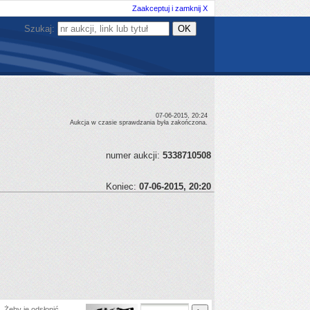
Zaakceptuj i zamknij X
Szukaj:
07-06-2015, 20:24
Aukcja w czasie sprawdzania była zakończona.
numer aukcji:
5338710508
Koniec:
07-06-2015, 20:20
 Żeby je odsłonić