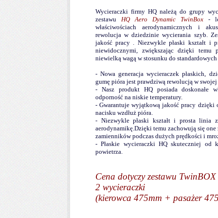
Wycieraczki firmy HQ należą do grupy wyci
zestawu
HQ Aero Dynamic TwinBox
- le
właściwościach aerodynamicznych i aku
rewolucja w dziedzinie wycierania szyb. Z
jakość pracy
.
Niezwykle płaski kształt i p
niewidocznymi, zwiększając dzięki temu p
niewielką wagą w stosunku do standardowych
- Nowa generacja wycieraczek płaskich, d
gumę pióra jest prawdziwą rewolucją w swojej
- Nasz produkt HQ posiada doskonałe wł
odporność na niskie temperatury.
- Gwarantuje wyjątkową jakość pracy dzięki
nacisku wzdłuż pióra.
- Niezwykle płaski kształt i prosta linia 
aerodynamikę.Dzięki temu zachowują się one 
zamienników podczas dużych prędkości i mro
- Płaskie wycieraczki HQ skuteczniej od 
powietrza.
Cena dotyczy zestawu TwinBOX 
2 wycieraczki
(kierowca 475mm + pasażer 47