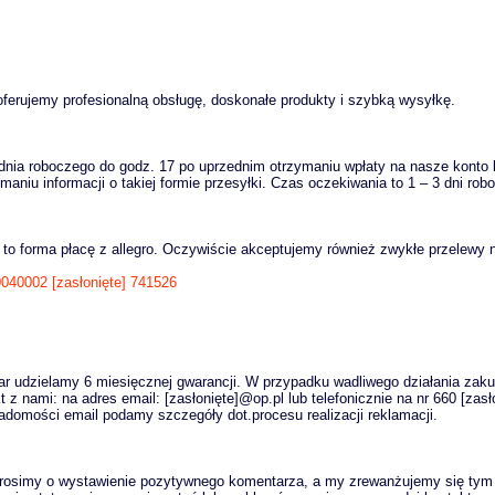
erujemy profesionalną obsługę, doskonałe produkty i szybką wysyłkę
.
dnia roboczego do godz. 17 po uprzednim otrzymaniu wpłaty na nasze konto
maniu informacji o takiej formie przesyłki. Czas oczekiwania to 1 – 3 dni rob
 to forma płacę z allegro. Oczywiście akceptujemy również zwykłe przelewy 
0040002
[zasłonięte]
741526
r udzielamy 6 miesięcznej gwarancji. W przypadku wadliwego działania zak
t z nami: na adres email:
[zasłonięte]
@op.pl
lub telefonicznie na nr 660
[zasł
iadomości email podamy szczegóły dot.procesu realizacji reklamacji
.
j prosimy o wystawienie pozytywnego komentarza, a my zrewanżujemy się ty