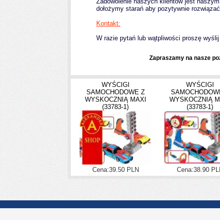
Zadowolenie naszych klientów jest naszym 
dołożymy starań aby pozytywnie rozwiązać
Kontakt:
W razie pytań lub wątpliwości proszę wyślij 
Zapraszamy na nasze poz
WYŚCIGI
WYŚCIGI
SAMOCHODOWE Z
SAMOCHODOW
WYSKOCZNIĄ MAXI
WYSKOCZNIĄ M
(33783-1)
(33783-1)
Cena:39.50 PLN
Cena:38.90 PL