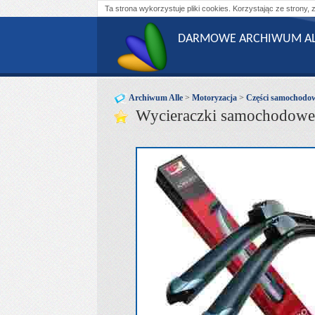
Ta strona wykorzystuje pliki cookies. Korzystając ze strony, 
DARMOWE ARCHIWUM AL
Archiwum Alle
>
Motoryzacja
>
Części samochodo
Wycieraczki samochodow