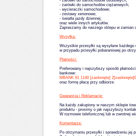
- żarówki do samochodów osobowych;
- żarówki do samochodów ciężarowych;
- wycieraczki samochodowe;
- zestawy xenonowe;
- światła jazdy dziennej;
oraz wiele innych artykułów.
Zapraszamy do naszego sklepu w zamian of
W
ysyłka:
Wszystkie przesyłki są wysyłane każdego 
w przypadu przesyłki pobaraniowej po otrzy
Płatności:
Preferowany i najszybszy sposób płatności
bankowe:
MBANK 91 1140
[zasłonięte]
2
[zasłonięte]
oraz formę płacę przy odbiorze.
Gwarancja i Reklamacje:
Na każdy zakupiony w naszym sklepie towa
produktu - prosimy o jak najszybszy kontak
W rozmowie telefonicznej lub w zwrotnej w
Komentarze:
Po otrzymaniu przesyłki i sprawdzeniu je