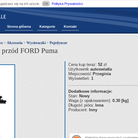
zgadzasz się na ich użycie.
OK
Polityka Prywatności
LE
Strona główna
Kategorie
Kontakt
we
>
Akcesoria
>
Wycieraczki
>
Pojedyncze
e przód FORD Puma
Cena kup teraz:
52
zł
Użytkownik
autoswiatla
Miejscowość
Przeginia
Wyświetleń:
1
Dodatkowe informacje:
Stan:
Nowy
Waga (z opakowaniem):
0.30 [kg]
Długość pióra:
Inna
Producent:
Inny
Niektóre dane mogą być zasłonięte.