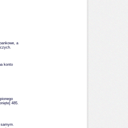
 bankowe, a
oczych.
na konto
upionego
onięte]
485.
m samym.