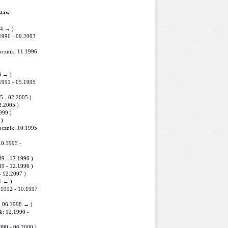
staw
04 → )
1996 - 09.2003
cznik: 11.1996
98 → )
.1991 - 05.1995
95 - 02.2005 )
12.2005 )
1999 )
 )
ocznik: 10.1995
10.1995 -
989 - 12.1996 )
989 - 12.1996 )
 - 12.2007 )
01 → )
.1992 - 10.1997
k: 06.1998 → )
k: 12.1990 -
990 - 06.2000 )