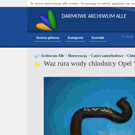
Ta strona wykorzystuje pliki cookies. Korzystając ze strony, zgadzasz się na
DARMOWE ARCHIWUM ALLE
Szukaj:
Strona główna
Kategorie
Kontakt
Archiwum Alle
>
Motoryzacja
>
Części samochodowe
>
Chło
Waz rura wody chlodnicy Opel 