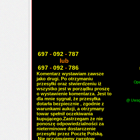
697
-
092
-
787
lub
697
-
092
-
786
Komentarz wystawiam zawsze
jako drugi. Po otrzymaniu
Ope
przesyłki oraz stwierdzeniu iż
wszystko jest w porządku proszę
o wystawienie komentarza. Jest to
dla mnie sygnał, że przesyłka
@ Uwaga
dotarła bezpiecznie , zgodnie z
warunkami aukcji, a otrzymany
towar spełnił oczekiwania
kupującego.Zastrzegam że nie
ponoszę odpowiedzialności za
nieterminowe dostarczenie
przesyłki przez Pocztę Polską.
Nie przyjmujemy zwrotow