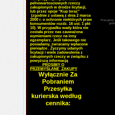
pelnowartosciowych rzeczy
zakupionych w drodze licytacji,
lub przez opcje "Kup teraz"
(zgodnie z ustawą z dnia 2 marca
2000 r. o ochronie niektórych praw
Pracujemy od 
konsumentów rozdz. 16 ust. 1 pkt
godzina
10). W przypadku wady która nie
została przez nas zauważona
wymieniami rzecz na inny
egzemplarz. Jeśli takowego nie
posiadamy, zwracamy wplacone
pieniądze . Życzymy udanych
licytacji i wiele zadowolenia z
zakupionych rzeczy w związku z
powyższą informacją
PROSIMY O
PRZEMYŚLANE ZAKUPY
Wyłącznie Za
Pobraniem
Przesyłka
kurierska według
cennika: