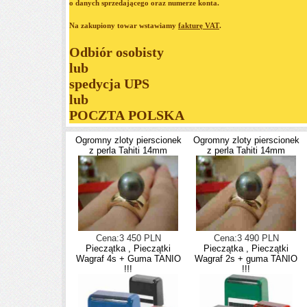
o danych sprzedającego oraz numerze konta.
Na zakupiony towar wstawiamy
fakturę VAT
.
Odbiór osobisty
lub
spedycja UPS
lub
POCZTA POLSKA
Ogromny zloty pierscionek
Ogromny zloty pierscionek
z perla Tahiti 14mm
z perla Tahiti 14mm
Cena:3 450 PLN
Cena:3 490 PLN
Pieczątka , Pieczątki
Pieczątka , Pieczątki
Wagraf 4s + Guma TANIO
Wagraf 2s + guma TANIO
!!!
!!!