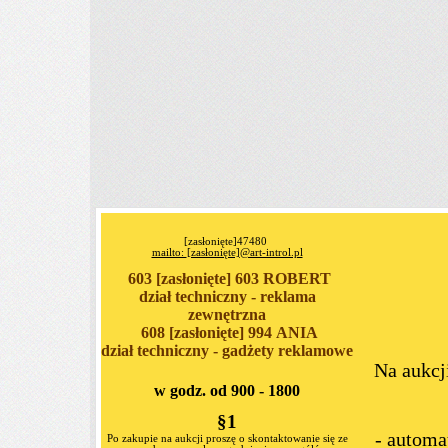
[zasłonięte]
47480
mailto:
[zasłonięte]
@art-introl.pl
603
[zasłonięte]
603 ROBERT
dział techniczny - reklama
zewnętrzna
608
[zasłonięte]
994 ANIA
dział techniczny - gadżety reklamowe
Na aukc
w godz. od 9
00
- 18
00
§1
- automa
Po zakupie na aukcji proszę o skontaktowanie się ze