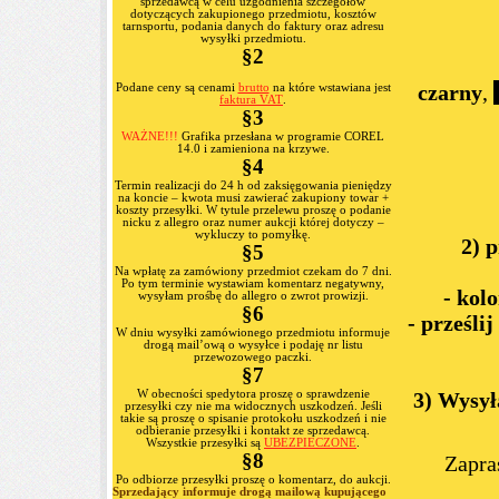
sprzedawcą w celu uzgodnienia szczegółów
dotyczących zakupionego przedmiotu, kosztów
tarnsportu, podania danych do faktury oraz adresu
wysyłki przedmiotu.
§2
czarny
,
Podane ceny są cenami
brutto
na które wstawiana jest
faktura VAT
.
§3
WAŻNE!!!
Grafika przesłana w programie
COREL
14.0
i zamieniona na krzywe.
§4
Termin realizacji do 24 h od zaksięgowania pieniędzy
na koncie – kwota musi zawierać zakupiony towar +
koszty przesyłki. W tytule przelewu proszę o podanie
nicku z allegro oraz numer aukcji której dotyczy –
wykluczy to pomyłkę.
2) 
§5
Na wpłatę za zamówiony przedmiot czekam do 7 dni.
Po tym terminie wystawiam komentarz negatywny,
- kol
wysyłam prośbę do allegro o zwrot prowizji.
§6
- prześli
W dniu wysyłki zamówionego przedmiotu informuje
drogą mail’ową o wysyłce i podaję nr listu
przewozowego paczki.
§7
W obecności spedytora proszę o sprawdzenie
3) Wysył
przesyłki czy nie ma widocznych uszkodzeń. Jeśli
takie są proszę o spisanie protokołu uszkodzeń i nie
odbieranie przesyłki i kontakt ze sprzedawcą.
Wszystkie przesyłki są
UBEZPIECZONE
.
§8
Zapra
Po odbiorze przesyłki proszę o komentarz, do aukcji.
Sprzedający informuje drogą mailową kupującego