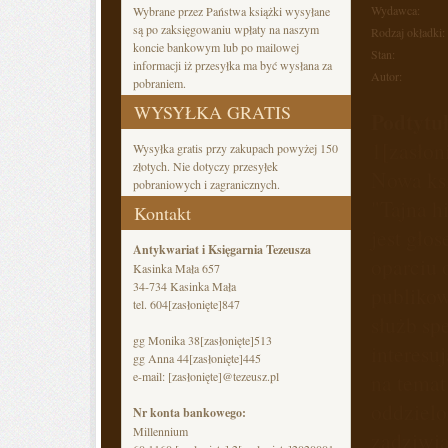
Wydawca:
Wybrane przez Państwa książki wysyłane
są po zaksięgowaniu wpłaty na naszym
Rodzaj okładki:
koncie bankowym lub po mailowej
Stan:
informacji iż przesyłka ma być wysłana za
Autor:
pobraniem.
WYSYŁKA GRATIS
Podtytu
1
[zasłon
Wysyłka gratis przy zakupach powyżej 150
złotych. Nie dotyczy przesyłek
Nowa ksi
pobraniowych i zagranicznych.
"Tajna h
Kontakt
jest gło
Antykwariat i Księgarnia Tezeusza
oparciu
Kasinka Mała 657
34-734 Kasinka Mała
publikow
tel. 604
[zasłonięte]
847
służb sp
gg Monika 38
[zasłonięte]
513
interesuj
gg Anna 44
[zasłonięte]
445
e-mail:
[zasłonięte]
@tezeusz.pl
na temat
oddzielo
Nr konta bankowego:
Millennium
zadziwia