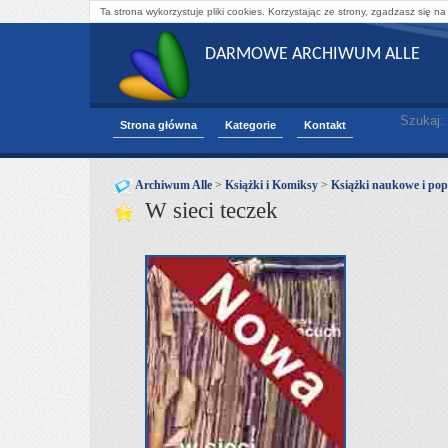
Ta strona wykorzystuje pliki cookies. Korzystając ze strony, zgadzasz się na
DARMOWE ARCHIWUM ALLE
Szukaj:
Strona główna
Kategorie
Kontakt
Archiwum Alle
>
Książki i Komiksy
>
Książki naukowe i po
W sieci teczek