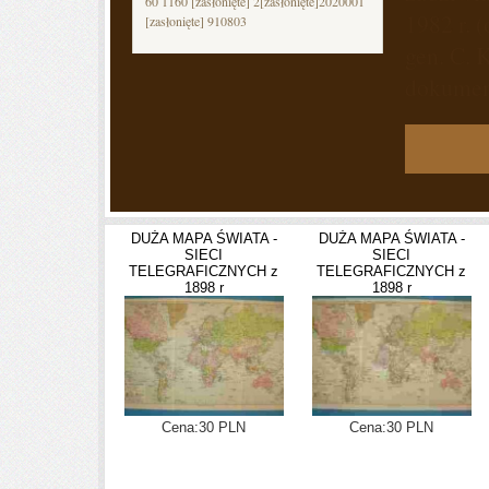
60 1160
[zasłonięte]
2
[zasłonięte]
2020001
1982 r. 
[zasłonięte]
910803
gen. C. 
dokument
DUŻA MAPA ŚWIATA -
DUŻA MAPA ŚWIATA -
SIECI
SIECI
TELEGRAFICZNYCH z
TELEGRAFICZNYCH z
1898 r
1898 r
Cena:30 PLN
Cena:30 PLN