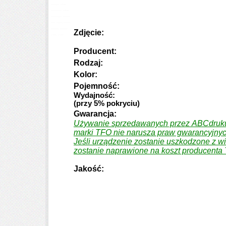
drukujące , wkład
atramentowy , wkłady
atramentowe , atrament,
kolor , kaseta z tonerem ,
kolorowy , kolorowe ,
Zdjęcie:
czarny , czarne
Producent:
Rodzaj:
Kolor:
Pojemność:
Wydajność:
(przy 5% pokryciu)
Gwarancja:
Używanie sprzedawanych przez ABCdruk
marki TFO nie narusza praw gwarancyjnyc
Jeśli urządzenie zostanie uszkodzone z w
zostanie naprawione na koszt producenta
Jakość: