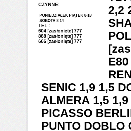
CZYNNE:
2,2
PONIEDZIAŁEK PIĄTEK 8-18
SHA
SOBOTA 8-14
TEL :
604
[zasłonięte]
777
POL
888
[zasłonięte]
777
666
[zasłonięte]
777
[zas
E80
REN
SENIC 1,9 1,5 
ALMERA 1,5 1,
PICASSO BERLIN
PUNTO DOBLO C