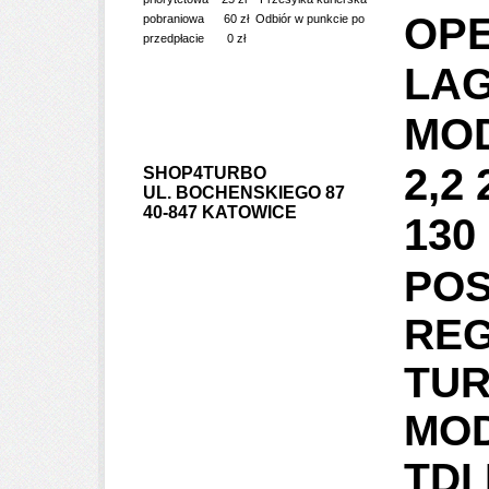
OPE
pobraniowa 60 zł Odbiór w punkcie po
przedpłacie 0 zł
LAG
MOD
2,2 
SHOP4TURBO
UL. BOCHENSKIEGO 87
40-847 KATOWICE
130
POS
RE
TUR
MO
TDI