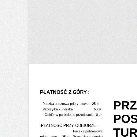
PŁATNOŚĆ Z GÓRY :
PRZ
Paczka pocztowa priorytetowa 25 zł
Przesyłka kurierska 60 zł
PO
Odbiór w punkcie po przedpłacie 0 zł
PŁATNOŚĆ PRZY ODBIORZE :
TU
Paczka pobraniowa
priorytetowa 25 zł Przesyłka kurierska