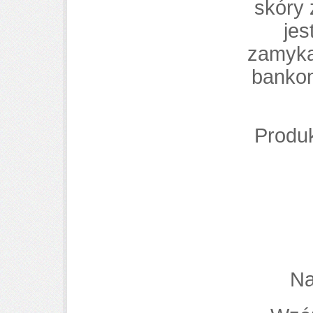
skóry 
jes
zamyka
bankom
Produk
Na