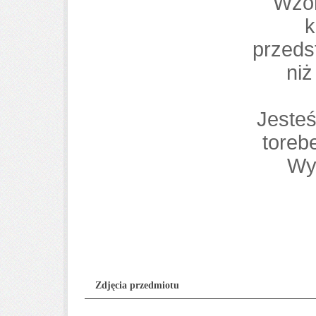
Wzór
k
przeds
niż
Jeste
toreb
Wy
Zdjęcia przedmiotu