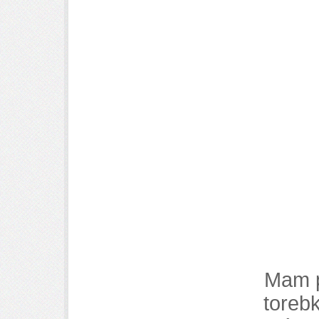
Mam p
toreb