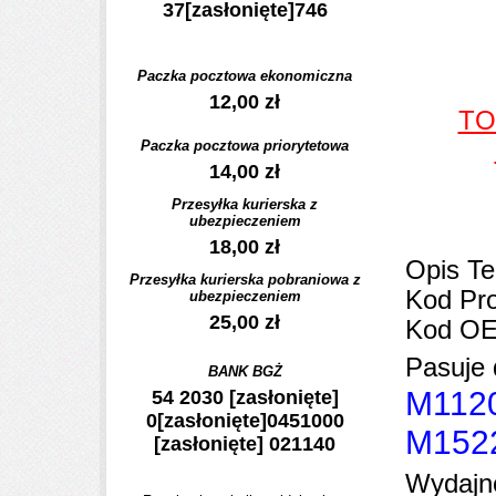
37
[zasłonięte]
746
Paczka pocztowa ekonomiczna
12,00 zł
TO
Paczka pocztowa priorytetowa
14,00 zł
Przesyłka kurierska z
ubezpieczeniem
18,00 zł
Opis Te
Przesyłka kurierska pobraniowa z
Kod Pr
ubezpieczeniem
25,00 zł
Kod O
Pasuje 
BANK BGŻ
M1120
54 2030
[zasłonięte]
0
[zasłonięte]
0451000
M1522
[zasłonięte]
021140
Wydajn