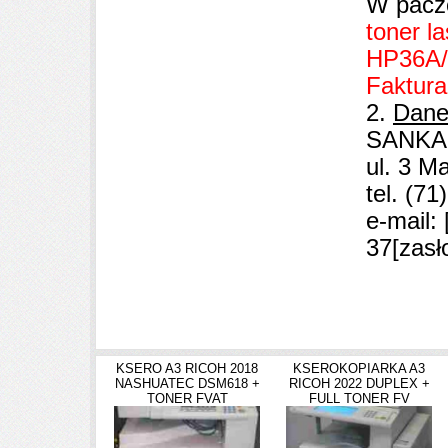
W paczc
toner l
HP36A
Faktura
2.
Dane
SANKA
ul. 3 M
tel. (71)
e-mail:
37
[zasł
KSERO A3 RICOH 2018
KSEROKOPIARKA A3
NASHUATEC DSM618 +
RICOH 2022 DUPLEX +
TONER FVAT
FULL TONER FV