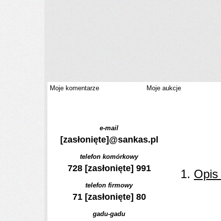
Moje komentarze
Moje aukcje
e-mail
[zasłonięte]
@sankas.pl
telefon komórkowy
728
[zasłonięte]
991
1.
Opis
telefon firmowy
71
[zasłonięte]
80
gadu-gadu