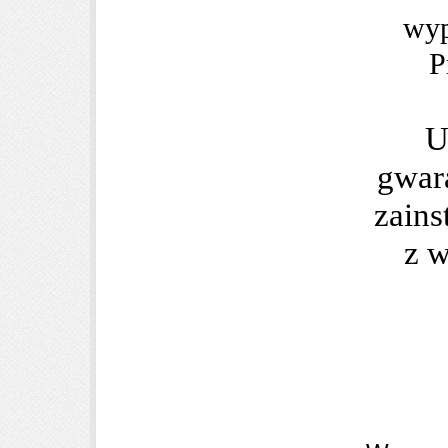
wyp
P
U
gwara
zains
z 