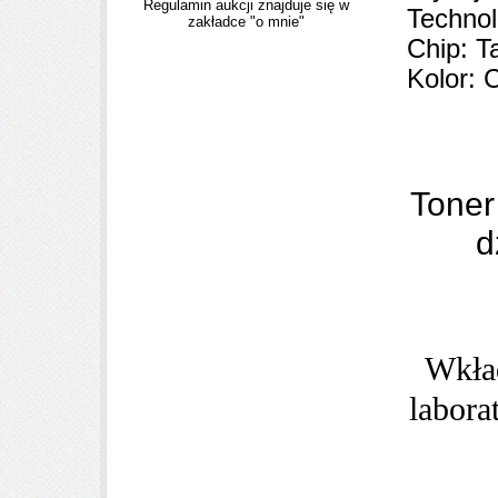
Regulamin aukcji znajduje się w
Technol
zakładce "o mnie"
Chip: T
Kolor: 
Toner
d
Wkła
labora