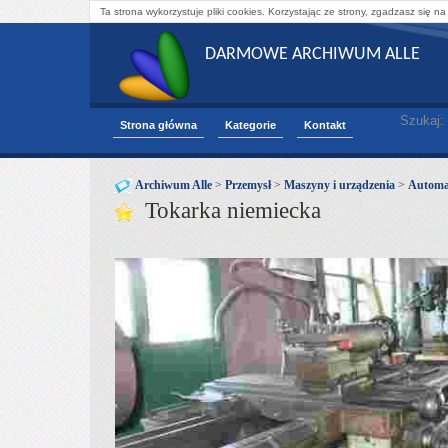
Ta strona wykorzystuje pliki cookies. Korzystając ze strony, zgadzasz się na
DARMOWE ARCHIWUM ALLE
Szukaj:
Strona główna
Kategorie
Kontakt
Archiwum Alle
>
Przemysł
>
Maszyny i urządzenia
>
Automa
Tokarka niemiecka