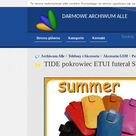
Ta strona wykorzystuje pliki cookies. Korzystając ze strony, zgadzasz się na
DARMOWE ARCHIWUM ALLE
Szukaj:
Strona główna
Kategorie
Kontakt
Archiwum Alle
>
Telefony i Akcesoria
>
Akcesoria GSM
>
Po
TIDE pokrowiec ETUI futera