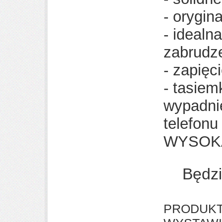
- orygin
- idealn
zabrudz
- zapięc
- tasiem
wypadnię
telefonu 
WYSOK
Będz
PRODUK