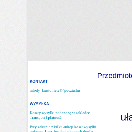
Przedmiot
KONTAKT
mlody_
[zasłonięte]
@poczta.fm
WYSYŁKA
Koszty wysyłki podane są w zakładce
uł
Transport i płatność.
Przy zakupie z kilku aukcji koszt wysyłki
opłacasz 1 raz, bez dodatkowych dopłat