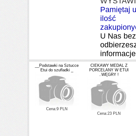
WYSTAWI
Pamiętaj 
ilość
zakupiony
U Nas bez 
odbierzesz
informacje
__Podstawki na Sztucce
CIEKAWY MEDAL Z
Etui do szufladki _
PORCELANY W ETUI
..WĘGRY !
Cena:9 PLN
Cena:23 PLN